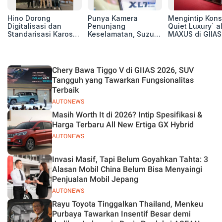
Hino Dorong
Punya Kamera
Mengintip Kons
Digitalisasi dan
Penunjang
Quiet Luxury` a
Standarisasi Karoseri
Keselamatan, Suzuki
MAXUS di GIIAS
untuk Tingkatkan
Xl7 New Alpha
2026, Hadirkan
Kualitas Kendaraan
Hybrid Lebih Nyaman
Jajaran Premi
di Jalan
Electric MPV
Chery Bawa Tiggo V di GIIAS 2026, SUV
Tangguh yang Tawarkan Fungsionalitas
Terbaik
AUTONEWS
Masih Worth It di 2026? Intip Spesifikasi &
Harga Terbaru All New Ertiga GX Hybrid
AUTONEWS
Invasi Masif, Tapi Belum Goyahkan Tahta: 3
Alasan Mobil China Belum Bisa Menyaingi
Penjualan Mobil Jepang
AUTONEWS
Rayu Toyota Tinggalkan Thailand, Menkeu
Purbaya Tawarkan Insentif Besar demi