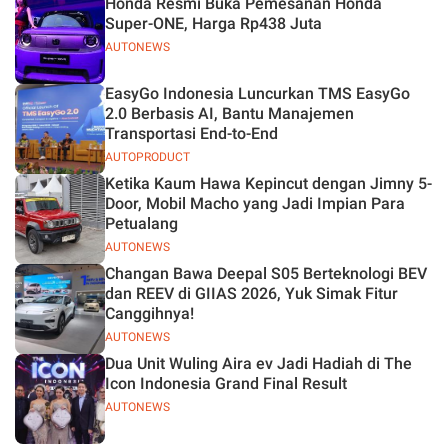
Honda Resmi Buka Pemesanan Honda
Jelas
Super-ONE, Harga Rp438 Juta
AUTONEWS
EasyGo Indonesia Luncurkan TMS EasyGo
2.0 Berbasis AI, Bantu Manajemen
Transportasi End-to-End
AUTOPRODUCT
Ketika Kaum Hawa Kepincut dengan Jimny 5-
Door, Mobil Macho yang Jadi Impian Para
Petualang
AUTONEWS
Changan Bawa Deepal S05 Berteknologi BEV
dan REEV di GIIAS 2026, Yuk Simak Fitur
Canggihnya!
AUTONEWS
Dua Unit Wuling Aira ev Jadi Hadiah di The
Icon Indonesia Grand Final Result
AUTONEWS