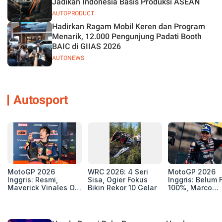
Jadikan Indonesia Basis Produksi ASEAN
AUTOPRODUCT
Hadirkan Ragam Mobil Keren dan Program
Menarik, 12.000 Pengunjung Padati Booth
BAIC di GIIAS 2026
AUTONEWS
Autosport
MotoGP 2026
WRC 2026: 4 Seri
MotoGP 2026
Inggris: Resmi,
Sisa, Ogier Fokus
Inggris: Belum F
Maverick Vinales Out
Bikin Rekor 10 Gelar
100%, Marco
dan Pol Espargaro
Bezzecchi Jala
Mengaspal di
Medis Sebelum
Silverstone. Seri
Ngegas Aprilia
Selanjutnya Belum
GP