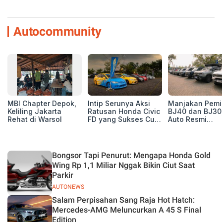
Autocommunity
MBI Chapter Depok,
Intip Serunya Aksi
Manjakan Pemil
Keliling Jakarta
Ratusan Honda Civic
BJ40 dan BJ30
Rehat di Warsol
FD yang Sukses Curi
Auto Resmi
Perhatian di Munas
Deklarasikan B
IV Ungaran!
ORV Chapter l
Touring Carita
Bongsor Tapi Penurut: Mengapa Honda Gold
Wing Rp 1,1 Miliar Nggak Bikin Ciut Saat
Parkir
AUTONEWS
Salam Perpisahan Sang Raja Hot Hatch:
Mercedes-AMG Meluncurkan A 45 S Final
Edition