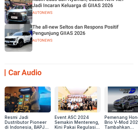
Jadi Incaran Keluarga di GIIAS 2026
AUTONEWS
The all-new Seltos dan Respons Positif
Pengunjung GIIAS 2026
AUTONEWS
Car Audio
Resmi Jadi
Event ASC 2024
Pemenang Hon
Dustributor Pioneer
Semakin Mentereng,
Brio V-Mod 20
di Indonesia, BAPJ
Kini Pakai Regulasi
Tambahkan
Luncurkan 2 Head
International IASCA
Sentuhan Drift
Unit Baru!
Proporsionalita