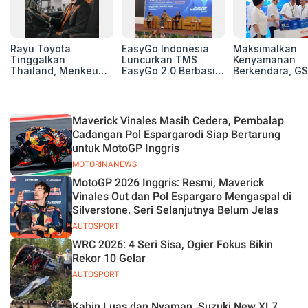
Rayu Toyota
EasyGo Indonesia
Maksimalkan
Tinggalkan
Luncurkan TMS
Kenyamanan
Thailand, Menkeu
EasyGo 2.0 Berbasis
Berkendara, GS
Purbaya Tawarkan
AI, Bantu Manajemen
Luncurkan EV
Insentif Besar demi
Transportasi End-to-
Auxiliary Batte
Jadikan Indonesia
End
GS CaRe di GII
Basis Produksi
2026
Maverick Vinales Masih Cedera, Pembalap
ASEAN
Cadangan Pol Espargarodi Siap Bertarung
untuk MotoGP Inggris
MOTORINANEWS
MotoGP 2026 Inggris: Resmi, Maverick
Vinales Out dan Pol Espargaro Mengaspal di
Silverstone. Seri Selanjutnya Belum Jelas
AUTOSPORT
WRC 2026: 4 Seri Sisa, Ogier Fokus Bikin
Rekor 10 Gelar
AUTOSPORT
Kabin Luas dan Nyaman, Suzuki New XL7