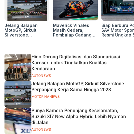
Jelang Balapan
Maverick Vinales
Siap Berburu P
MotoGP, Sirkuit
Masih Cedera,
SAV Motor Spor
Silverstone
Pembalap Cadangan
Resmi Ungkap 
Perpanjang Kerja
Pol Espargarodi Siap
Balap Musim 2
Sama Hingga 2028
Bertarung untuk
MotoGP Inggris
Hino Dorong Digitalisasi dan Standarisasi
Karoseri untuk Tingkatkan Kualitas
Kendaraan
AUTONEWS
Jelang Balapan MotoGP, Sirkuit Silverstone
Perpanjang Kerja Sama Hingga 2028
MOTORINANEWS
Punya Kamera Penunjang Keselamatan,
Suzuki Xl7 New Alpha Hybrid Lebih Nyaman
di Jalan
AUTONEWS