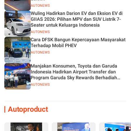
AUTONEWS
Wuling Hadirkan Darion EV dan Eksion EV di
GIIAS 2026: Pilihan MPV dan SUV Listrik 7-
Seater untuk Keluarga Indonesia
AUTONEWS
Cara DFSK Bangun Kepercayaan Masyarakat
Terhadap Mobil PHEV
AUTONEWS
Manjakan Konsumen, Toyota dan Garuda
Indonesia Hadirkan Airport Transfer dan
Program Garuda Sky Rewards Berhadiah
Hybrid EV
AUTONEWS
Autoproduct