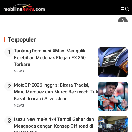
Zona Perburuan Gelar
Headline
Terpopuler
Tantang Dominasi XMax: Mengulik
1
Kelebihan Modenas Elegan EX 250
Terbaru
NEWS
MotoGP 2026 Inggris: Bicara Tradisi,
2
Marc Marquez dan Marco Bezzecchi Tak
Bakal Juara di Silverstone
NEWS
Isuzu New mu-X 4x4 Tampil Gahar dan
3
Menggoda dengan Konsep Off-road di