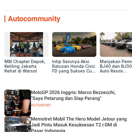
Autocommunity
MBI Chapter Depok,
Intip Serunya Aksi
Manjakan Pemil
Keliling Jakarta
Ratusan Honda Civic
BJ40 dan BJ30
Rehat di Warsol
FD yang Sukses Curi
Auto Resmi
Perhatian di Munas
Deklarasikan B
IV Ungaran!
ORV Chapter l
Touring Carita
MotoGP 2026 Inggris: Marco Bezzecchi,
"Saya Petarung dan Siap Perang"
AUTOSPORT
Memotret Mobil The Hero Model Jetour yang
Jadi Pintu Masuk Kesuksesan T2 i-DM di
Pasar Indonesia