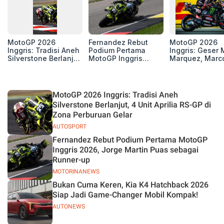
MotoGP 2026
Fernandez Rebut
MotoGP 2026
Inggris: Tradisi Aneh
Podium Pertama
Inggris: Geser 
Silverstone Berlanjut,
MotoGP Inggris
Marquez, Marc
4 Unit Aprilia RS-GP
2026, Jorge Martin
Bezzecchi Kemb
di Zona Perburuan
Puas sebagai
ke Grup 3 Besa
Gelar
Runner-up
Klasemen
MotoGP 2026 Inggris: Tradisi Aneh
Silverstone Berlanjut, 4 Unit Aprilia RS-GP di
Zona Perburuan Gelar
AUTOSPORT
Fernandez Rebut Podium Pertama MotoGP
Inggris 2026, Jorge Martin Puas sebagai
Runner-up
MOTORINANEWS
Bukan Cuma Keren, Kia K4 Hatchback 2026
Siap Jadi Game-Changer Mobil Kompak!
AUTONEWS