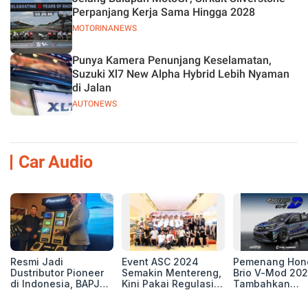
Perpanjang Kerja Sama Hingga 2028
MOTORINANEWS
Punya Kamera Penunjang Keselamatan,
Suzuki Xl7 New Alpha Hybrid Lebih Nyaman
di Jalan
AUTONEWS
Car Audio
Resmi Jadi
Event ASC 2024
Pemenang Hon
Dustributor Pioneer
Semakin Mentereng,
Brio V-Mod 20
di Indonesia, BAPJ
Kini Pakai Regulasi
Tambahkan
Luncurkan 2 Head
International IASCA
Sentuhan Drift
Unit Baru!
Proporsionalita