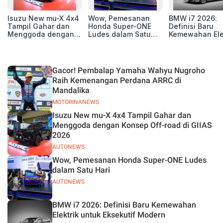
Isuzu New mu-X 4x4
Wow, Pemesanan
BMW i7 2026:
Tampil Gahar dan
Honda Super-ONE
Definisi Baru
Menggoda dengan
Ludes dalam Satu
Kemewahan Ele
Konsep Off-road di
Hari
untuk Eksekutif
GIIAS 2026
Modern
Gacor! Pembalap Yamaha Wahyu Nugroho
Raih Kemenangan Perdana ARRC di
Mandalika
MOTORINANEWS
Isuzu New mu-X 4x4 Tampil Gahar dan
Menggoda dengan Konsep Off-road di GIIAS
2026
AUTONEWS
Wow, Pemesanan Honda Super-ONE Ludes
dalam Satu Hari
AUTONEWS
BMW i7 2026: Definisi Baru Kemewahan
Elektrik untuk Eksekutif Modern