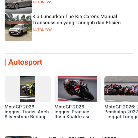
AUTONEWS
Kia Luncurkan The Kia Carens Manual
Transmission yang Tangguh dan Efisien
AUTONEWS
Autosport
MotoGP 2026
MotoGP 2026
MotoGP 2026: D
Inggris: Tradisi Aneh
Inggris: Practice
Pembalap 2027
Silverstone Berlanjut,
Rasa Kualifikasi.
Tinggal Tungg
4 Unit Aprilia RS-GP
Edan, 8 Pembalap
Beberapa Kursi
di Zona Perburuan
Pecahkan Rekor
Gelar
Kecepatan
Silverstone!