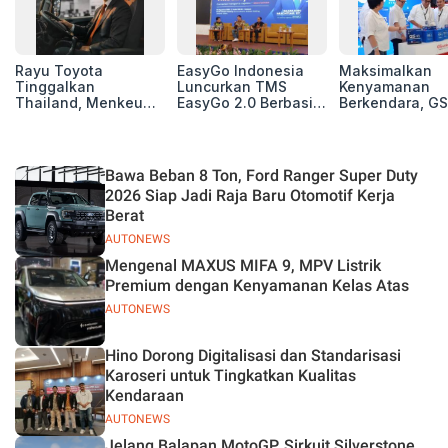
Rayu Toyota
EasyGo Indonesia
Maksimalkan
Tinggalkan
Luncurkan TMS
Kenyamanan
Thailand, Menkeu
EasyGo 2.0 Berbasis
Berkendara, GS
Purbaya Tawarkan
AI, Bantu Manajemen
Luncurkan EV
Insentif Besar demi
Transportasi End-to-
Auxiliary Batte
Jadikan Indonesia
End
GS CaRe di GII
Basis Produksi
2026
Bawa Beban 8 Ton, Ford Ranger Super Duty
ASEAN
2026 Siap Jadi Raja Baru Otomotif Kerja
Berat
AUTONEWS
Mengenal MAXUS MIFA 9, MPV Listrik
Premium dengan Kenyamanan Kelas Atas
AUTONEWS
Hino Dorong Digitalisasi dan Standarisasi
Karoseri untuk Tingkatkan Kualitas
Kendaraan
AUTONEWS
Jelang Balapan MotoGP, Sirkuit Silverstone