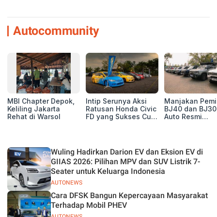
Autocommunity
MBI Chapter Depok,
Intip Serunya Aksi
Manjakan Pemil
Keliling Jakarta
Ratusan Honda Civic
BJ40 dan BJ30
Rehat di Warsol
FD yang Sukses Curi
Auto Resmi
Perhatian di Munas
Deklarasikan B
IV Ungaran!
ORV Chapter l
Touring Carita
Wuling Hadirkan Darion EV dan Eksion EV di
GIIAS 2026: Pilihan MPV dan SUV Listrik 7-
Seater untuk Keluarga Indonesia
AUTONEWS
Cara DFSK Bangun Kepercayaan Masyarakat
Terhadap Mobil PHEV
AUTONEWS