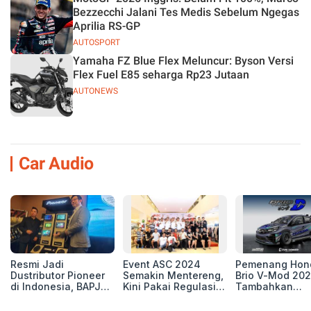
Bezzecchi Jalani Tes Medis Sebelum Ngegas
Aprilia RS-GP
AUTOSPORT
Yamaha FZ Blue Flex Meluncur: Byson Versi
Flex Fuel E85 seharga Rp23 Jutaan
AUTONEWS
Car Audio
Resmi Jadi
Event ASC 2024
Pemenang Hon
Dustributor Pioneer
Semakin Mentereng,
Brio V-Mod 20
di Indonesia, BAPJ
Kini Pakai Regulasi
Tambahkan
Luncurkan 2 Head
International IASCA
Sentuhan Drift
Unit Baru!
Proporsionalita