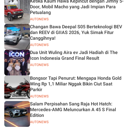
Ketika Kaum Hawa Kepincut dengan Jimny 5-
Jelas
Door, Mobil Macho yang Jadi Impian Para
Petualang
AUTONEWS
Changan Bawa Deepal S05 Berteknologi BEV
dan REEV di GIIAS 2026, Yuk Simak Fitur
Canggihnya!
AUTONEWS
Dua Unit Wuling Aira ev Jadi Hadiah di The
Icon Indonesia Grand Final Result
AUTONEWS
Bongsor Tapi Penurut: Mengapa Honda Gold
Wing Rp 1,1 Miliar Nggak Bikin Ciut Saat
Parkir
AUTONEWS
Salam Perpisahan Sang Raja Hot Hatch:
Mercedes-AMG Meluncurkan A 45 S Final
Edition
AUTONEWS