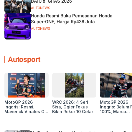
BAIC di GIIAS 2026
AUTONEWS
Honda Resmi Buka Pemesanan Honda
Super-ONE, Harga Rp438 Juta
AUTONEWS
Autosport
MotoGP 2026
WRC 2026: 4 Seri
MotoGP 2026
Inggris: Resmi,
Sisa, Ogier Fokus
Inggris: Belum F
Maverick Vinales Out
Bikin Rekor 10 Gelar
100%, Marco
dan Pol Espargaro
Bezzecchi Jala
Mengaspal di
Medis Sebelum
Silverstone. Seri
Ngegas Aprilia
Selanjutnya Belum
GP