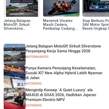
Jelang Balapan
Maverick Vinales
Siap Berburu P
MotoGP, Sirkuit
Masih Cedera,
SAV Motor Spor
Silverstone
Pembalap Cadangan
Resmi Ungkap 
Perpanjang Kerja
Pol Espargarodi Siap
Balap Musim 2
Sama Hingga 2028
Bertarung untuk
MotoGP Inggris
Jelang Balapan MotoGP, Sirkuit Silverstone
Perpanjang Kerja Sama Hingga 2028
MOTORINANEWS
Punya Kamera Penunjang Keselamatan,
Suzuki Xl7 New Alpha Hybrid Lebih Nyaman
di Jalan
AUTONEWS
Mengintip Konsep `A Quiet Luxury` ala
MAXUS di GIIAS 2026, Hadirkan Jajaran
Premium Electric MPV
AUTONEWS