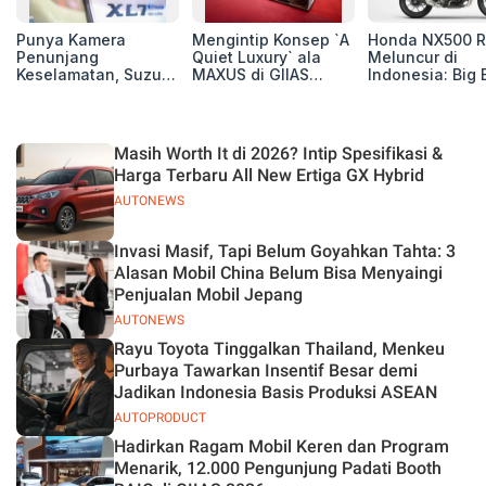
Punya Kamera
Mengintip Konsep `A
Honda NX500 R
Penunjang
Quiet Luxury` ala
Meluncur di
Keselamatan, Suzuki
MAXUS di GIIAS
Indonesia: Big 
Xl7 New Alpha
2026, Hadirkan
Adventure 471 
Hybrid Lebih Nyaman
Jajaran Premium
Siap Tempur,
di Jalan
Electric MPV
Dibanderol Rp
Juta
Masih Worth It di 2026? Intip Spesifikasi &
Harga Terbaru All New Ertiga GX Hybrid
AUTONEWS
Invasi Masif, Tapi Belum Goyahkan Tahta: 3
Alasan Mobil China Belum Bisa Menyaingi
Penjualan Mobil Jepang
AUTONEWS
Rayu Toyota Tinggalkan Thailand, Menkeu
Purbaya Tawarkan Insentif Besar demi
Jadikan Indonesia Basis Produksi ASEAN
AUTOPRODUCT
Hadirkan Ragam Mobil Keren dan Program
Menarik, 12.000 Pengunjung Padati Booth