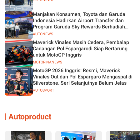
Manjakan Konsumen, Toyota dan Garuda
Indonesia Hadirkan Airport Transfer dan
Program Garuda Sky Rewards Berhadiah
Hybrid EV
AUTONEWS
Maverick Vinales Masih Cedera, Pembalap
Cadangan Pol Espargarodi Siap Bertarung
untuk MotoGP Inggris
MOTORINANEWS
MotoGP 2026 Inggris: Resmi, Maverick
Vinales Out dan Pol Espargaro Mengaspal di
Silverstone. Seri Selanjutnya Belum Jelas
AUTOSPORT
Autoproduct