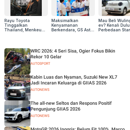
Rayu Toyota
Maksimalkan
Mau Beli Wuling
Tinggalkan
Kenyamanan
ev? Kenali Dulu
Thailand, Menkeu
Berkendara, GS Astra
Perbedaan Sta
Purbaya Tawarkan
Luncurkan EV
Range dan Lon
Insentif Besar demi
Auxiliary Battery dan
Range
Jadikan Indonesia
GS CaRe di GIIAS
Basis Produksi
2026
WRC 2026: 4 Seri Sisa, Ogier Fokus Bikin
ASEAN
Rekor 10 Gelar
AUTOSPORT
Kabin Luas dan Nyaman, Suzuki New XL7
Jadi Incaran Keluarga di GIIAS 2026
AUTONEWS
The all-new Seltos dan Respons Positif
Pengunjung GIIAS 2026
AUTONEWS
MotoGP 2026 Inggris: Belum Fit 100%, Marco