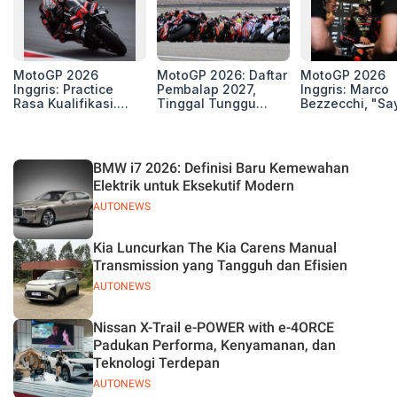
MotoGP 2026
MotoGP 2026: Daftar
MotoGP 2026
Inggris: Practice
Pembalap 2027,
Inggris: Marco
Rasa Kualifikasi.
Tinggal Tunggu
Bezzecchi, "Sa
Edan, 8 Pembalap
Beberapa Kursi Lagi
Petarung dan S
Pecahkan Rekor
Perang"
Kecepatan
Silverstone!
BMW i7 2026: Definisi Baru Kemewahan
Elektrik untuk Eksekutif Modern
AUTONEWS
Kia Luncurkan The Kia Carens Manual
Transmission yang Tangguh dan Efisien
AUTONEWS
Nissan X-Trail e-POWER with e-4ORCE
Padukan Performa, Kenyamanan, dan
Teknologi Terdepan
AUTONEWS