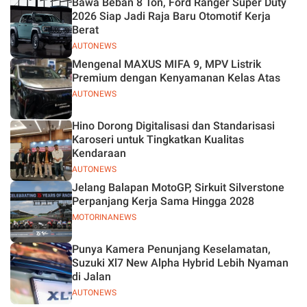
Bawa Beban 8 Ton, Ford Ranger Super Duty
2026 Siap Jadi Raja Baru Otomotif Kerja
Berat
AUTONEWS
Mengenal MAXUS MIFA 9, MPV Listrik
Premium dengan Kenyamanan Kelas Atas
AUTONEWS
Hino Dorong Digitalisasi dan Standarisasi
Karoseri untuk Tingkatkan Kualitas
Kendaraan
AUTONEWS
Jelang Balapan MotoGP, Sirkuit Silverstone
Perpanjang Kerja Sama Hingga 2028
MOTORINANEWS
Punya Kamera Penunjang Keselamatan,
Suzuki Xl7 New Alpha Hybrid Lebih Nyaman
di Jalan
AUTONEWS