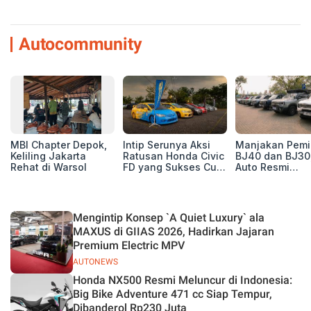
Autocommunity
MBI Chapter Depok,
Intip Serunya Aksi
Manjakan Pemil
Keliling Jakarta
Ratusan Honda Civic
BJ40 dan BJ30
Rehat di Warsol
FD yang Sukses Curi
Auto Resmi
Perhatian di Munas
Deklarasikan B
IV Ungaran!
ORV Chapter l
Touring Carita
Mengintip Konsep `A Quiet Luxury` ala
MAXUS di GIIAS 2026, Hadirkan Jajaran
Premium Electric MPV
AUTONEWS
Honda NX500 Resmi Meluncur di Indonesia:
Big Bike Adventure 471 cc Siap Tempur,
Dibanderol Rp230 Juta