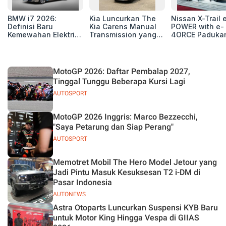
BMW i7 2026:
Kia Luncurkan The
Nissan X-Trail 
Definisi Baru
Kia Carens Manual
POWER with e-
Kemewahan Elektrik
Transmission yang
4ORCE Paduka
untuk Eksekutif
Tangguh dan Efisien
Performa,
Modern
Kenyamanan, 
Teknologi Ter
MotoGP 2026: Daftar Pembalap 2027,
Tinggal Tunggu Beberapa Kursi Lagi
AUTOSPORT
MotoGP 2026 Inggris: Marco Bezzecchi,
"Saya Petarung dan Siap Perang"
AUTOSPORT
Memotret Mobil The Hero Model Jetour yang
Jadi Pintu Masuk Kesuksesan T2 i-DM di
Pasar Indonesia
AUTONEWS
Astra Otoparts Luncurkan Suspensi KYB Baru
untuk Motor King Hingga Vespa di GIIAS