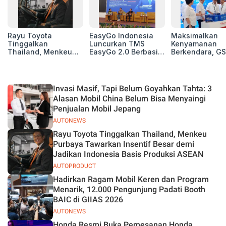
Rayu Toyota
EasyGo Indonesia
Maksimalkan
Tinggalkan
Luncurkan TMS
Kenyamanan
Thailand, Menkeu
EasyGo 2.0 Berbasis
Berkendara, GS
Purbaya Tawarkan
AI, Bantu Manajemen
Luncurkan EV
Insentif Besar demi
Transportasi End-to-
Auxiliary Batte
Jadikan Indonesia
End
GS CaRe di GII
Basis Produksi
2026
Invasi Masif, Tapi Belum Goyahkan Tahta: 3
ASEAN
Alasan Mobil China Belum Bisa Menyaingi
Penjualan Mobil Jepang
AUTONEWS
Rayu Toyota Tinggalkan Thailand, Menkeu
Purbaya Tawarkan Insentif Besar demi
Jadikan Indonesia Basis Produksi ASEAN
AUTOPRODUCT
Hadirkan Ragam Mobil Keren dan Program
Menarik, 12.000 Pengunjung Padati Booth
BAIC di GIIAS 2026
AUTONEWS
Honda Resmi Buka Pemesanan Honda