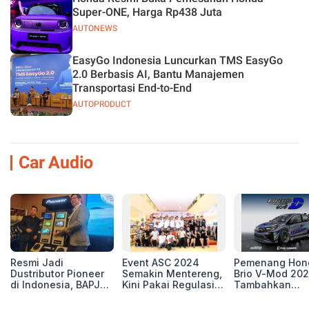
Super-ONE, Harga Rp438 Juta
AUTONEWS
EasyGo Indonesia Luncurkan TMS EasyGo
2.0 Berbasis AI, Bantu Manajemen
Transportasi End-to-End
AUTOPRODUCT
Car Audio
Resmi Jadi
Event ASC 2024
Pemenang Hon
Dustributor Pioneer
Semakin Mentereng,
Brio V-Mod 20
di Indonesia, BAPJ
Kini Pakai Regulasi
Tambahkan
Luncurkan 2 Head
International IASCA
Sentuhan Drift
Unit Baru!
Proporsionalita