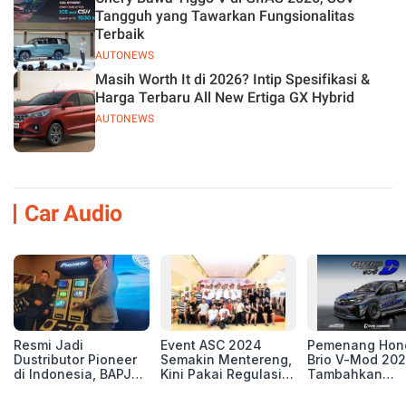
Tangguh yang Tawarkan Fungsionalitas
Terbaik
AUTONEWS
Masih Worth It di 2026? Intip Spesifikasi &
Harga Terbaru All New Ertiga GX Hybrid
AUTONEWS
Car Audio
Resmi Jadi
Event ASC 2024
Pemenang Hon
Dustributor Pioneer
Semakin Mentereng,
Brio V-Mod 20
di Indonesia, BAPJ
Kini Pakai Regulasi
Tambahkan
Luncurkan 2 Head
International IASCA
Sentuhan Drift
Unit Baru!
Proporsionalita