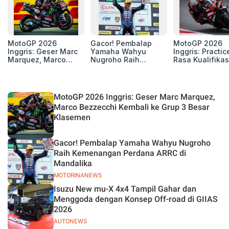
MotoGP 2026
Gacor! Pembalap
MotoGP 2026
Inggris: Geser Marc
Yamaha Wahyu
Inggris: Practic
Marquez, Marco
Nugroho Raih
Rasa Kualifikas
Bezzecchi Kembali
Kemenangan
Edan, 8 Pemba
ke Grup 3 Besar
Perdana ARRC di
Pecahkan Reko
Klasemen
Mandalika
Kecepatan
Silverstone!
MotoGP 2026 Inggris: Geser Marc Marquez,
Marco Bezzecchi Kembali ke Grup 3 Besar
Klasemen
Gacor! Pembalap Yamaha Wahyu Nugroho
Raih Kemenangan Perdana ARRC di
Mandalika
MOTORINANEWS
Isuzu New mu-X 4x4 Tampil Gahar dan
Menggoda dengan Konsep Off-road di GIIAS
2026
AUTONEWS