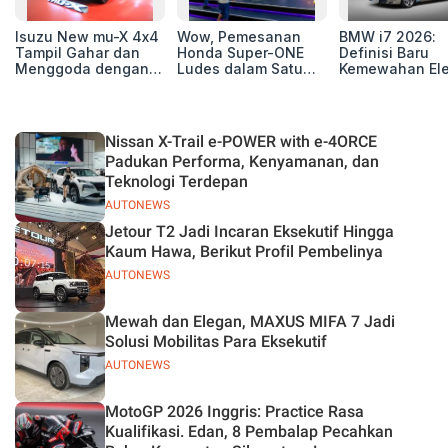
Isuzu New mu-X 4x4
Wow, Pemesanan
BMW i7 2026:
Tampil Gahar dan
Honda Super-ONE
Definisi Baru
Menggoda dengan
Ludes dalam Satu
Kemewahan Ele
Konsep Off-road di
Hari
untuk Eksekutif
GIIAS 2026
Modern
Nissan X-Trail e-POWER with e-4ORCE
Padukan Performa, Kenyamanan, dan
Teknologi Terdepan
AUTONEWS
Jetour T2 Jadi Incaran Eksekutif Hingga
Kaum Hawa, Berikut Profil Pembelinya
AUTONEWS
Mewah dan Elegan, MAXUS MIFA 7 Jadi
Solusi Mobilitas Para Eksekutif
AUTONEWS
MotoGP 2026 Inggris: Practice Rasa
Kualifikasi. Edan, 8 Pembalap Pecahkan