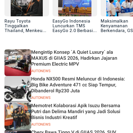
Rayu Toyota
EasyGo Indonesia
Maksimalkan
Tinggalkan
Luncurkan TMS
Kenyamanan
Thailand, Menkeu
EasyGo 2.0 Berbasis
Berkendara, GS
Purbaya Tawarkan
AI, Bantu Manajemen
Luncurkan EV
Insentif Besar demi
Transportasi End-to-
Auxiliary Batte
Jadikan Indonesia
End
GS CaRe di GII
Basis Produksi
2026
Mengintip Konsep `A Quiet Luxury` ala
ASEAN
MAXUS di GIIAS 2026, Hadirkan Jajaran
Premium Electric MPV
AUTONEWS
Honda NX500 Resmi Meluncur di Indonesia:
Big Bike Adventure 471 cc Siap Tempur,
Dibanderol Rp230 Juta
AUTONEWS
Memotret Kolaborasi Apik Isuzu Bersama
Putri dan Delima Mandiri yang Jadi Solusi
Bisnis Industri Kreatif
AUTONEWS
Chery Bawa Tiggo V di GIIAS 2026, SUV