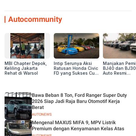
Autocommunity
MBI Chapter Depok,
Intip Serunya Aksi
Manjakan Pemil
Keliling Jakarta
Ratusan Honda Civic
BJ40 dan BJ30
Rehat di Warsol
FD yang Sukses Curi
Auto Resmi
Perhatian di Munas
Deklarasikan B
IV Ungaran!
ORV Chapter l
Touring Carita
Bawa Beban 8 Ton, Ford Ranger Super Duty
2026 Siap Jadi Raja Baru Otomotif Kerja
Berat
AUTONEWS
Mengenal MAXUS MIFA 9, MPV Listrik
Premium dengan Kenyamanan Kelas Atas
AUTONEWS