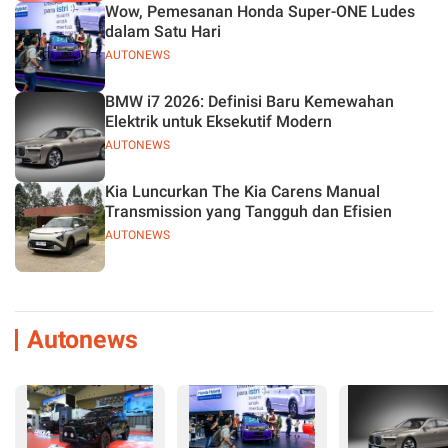
Wow, Pemesanan Honda Super-ONE Ludes
dalam Satu Hari
AUTONEWS
BMW i7 2026: Definisi Baru Kemewahan
Elektrik untuk Eksekutif Modern
AUTONEWS
Kia Luncurkan The Kia Carens Manual
Transmission yang Tangguh dan Efisien
AUTONEWS
Autonews