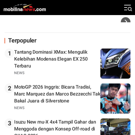
Klasemen
Headline
Terpopuler
Tantang Dominasi XMax: Mengulik
1
Kelebihan Modenas Elegan EX 250
Terbaru
NEWS
MotoGP 2026 Inggris: Bicara Tradisi,
2
Marc Marquez dan Marco Bezzecchi Tak
Bakal Juara di Silverstone
NEWS
Isuzu New mu-X 4x4 Tampil Gahar dan
3
Menggoda dengan Konsep Off-road di