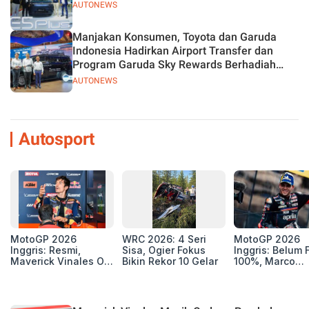
AUTONEWS
Manjakan Konsumen, Toyota dan Garuda
Indonesia Hadirkan Airport Transfer dan
Program Garuda Sky Rewards Berhadiah
Hybrid EV
AUTONEWS
Autosport
MotoGP 2026
WRC 2026: 4 Seri
MotoGP 2026
Inggris: Resmi,
Sisa, Ogier Fokus
Inggris: Belum F
Maverick Vinales Out
Bikin Rekor 10 Gelar
100%, Marco
dan Pol Espargaro
Bezzecchi Jala
Mengaspal di
Medis Sebelum
Silverstone. Seri
Ngegas Aprilia
Selanjutnya Belum
GP