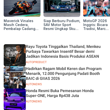
Maverick Vinales
Siap Berburu Podium,
MotoGP 2026
Masih Cedera,
SAV Motor Sport
Inggris: Bicara
Pembalap Cadangan
Resmi Ungkap Skuad
Tradisi, Marc
Pol Espargarodi Siap
Balap Musim 2026
Marquez dan M
Bertarung untuk
Bezzecchi Tak 
MotoGP Inggris
Juara di Si
Rayu Toyota Tinggalkan Thailand, Menkeu
Purbaya Tawarkan Insentif Besar demi
Jadikan Indonesia Basis Produksi ASEAN
AUTOPRODUCT
Hadirkan Ragam Mobil Keren dan Program
Menarik, 12.000 Pengunjung Padati Booth
BAIC di GIIAS 2026
AUTONEWS
Honda Resmi Buka Pemesanan Honda
Super-ONE, Harga Rp438 Juta
AUTONEWS