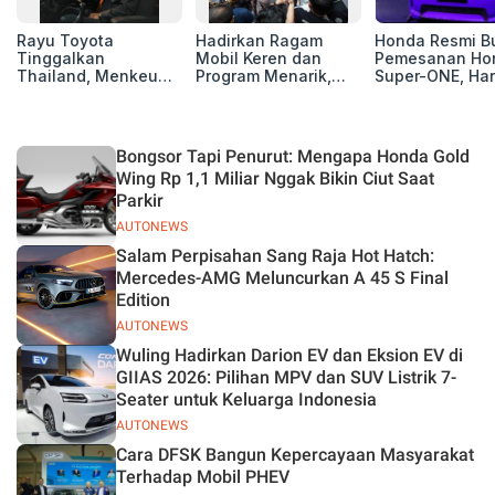
Rayu Toyota
Hadirkan Ragam
Honda Resmi B
Tinggalkan
Mobil Keren dan
Pemesanan Ho
Thailand, Menkeu
Program Menarik,
Super-ONE, Ha
Purbaya Tawarkan
12.000 Pengunjung
Rp438 Juta
Insentif Besar demi
Padati Booth BAIC di
Jadikan Indonesia
GIIAS 2026
Basis Produksi
Bongsor Tapi Penurut: Mengapa Honda Gold
ASEAN
Wing Rp 1,1 Miliar Nggak Bikin Ciut Saat
Parkir
AUTONEWS
Salam Perpisahan Sang Raja Hot Hatch:
Mercedes-AMG Meluncurkan A 45 S Final
Edition
AUTONEWS
Wuling Hadirkan Darion EV dan Eksion EV di
GIIAS 2026: Pilihan MPV dan SUV Listrik 7-
Seater untuk Keluarga Indonesia
AUTONEWS
Cara DFSK Bangun Kepercayaan Masyarakat
Terhadap Mobil PHEV