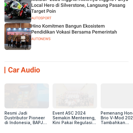
Local Hero di Silverstone, Langsung Pasang
Target Poin
AUTOSPORT
Hino Komitmen Bangun Ekosistem
Pendidikan Vokasi Bersama Pemerintah
AUTONEWS
Car Audio
Resmi Jadi
Event ASC 2024
Pemenang Hon
Dustributor Pioneer
Semakin Mentereng,
Brio V-Mod 20
di Indonesia, BAPJ
Kini Pakai Regulasi
Tambahkan
Luncurkan 2 Head
International IASCA
Sentuhan Drift
Unit Baru!
Proporsionalita