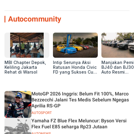
Autocommunity
MBI Chapter Depok,
Intip Serunya Aksi
Manjakan Pemil
Keliling Jakarta
Ratusan Honda Civic
BJ40 dan BJ30
Rehat di Warsol
FD yang Sukses Curi
Auto Resmi
Perhatian di Munas
Deklarasikan B
IV Ungaran!
ORV Chapter l
Touring Carita
MotoGP 2026 Inggris: Belum Fit 100%, Marco
Bezzecchi Jalani Tes Medis Sebelum Ngegas
Aprilia RS-GP
AUTOSPORT
Yamaha FZ Blue Flex Meluncur: Byson Versi
Flex Fuel E85 seharga Rp23 Jutaan
AUTONEWS