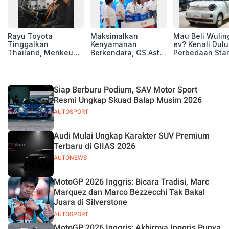
Rayu Toyota
Maksimalkan
Mau Beli Wuling
Tinggalkan
Kenyamanan
ev? Kenali Dulu
Thailand, Menkeu
Berkendara, GS Astra
Perbedaan Sta
Purbaya Tawarkan
Luncurkan EV
Range dan Lon
Insentif Besar demi
Auxiliary Battery dan
Range
Jadikan Indonesia
GS CaRe di GIIAS
Basis Produksi
2026
Siap Berburu Podium, SAV Motor Sport
ASEAN
Resmi Ungkap Skuad Balap Musim 2026
AUTOSPORT
Audi Mulai Ungkap Karakter SUV Premium
Terbaru di GIIAS 2026
AUTONEWS
MotoGP 2026 Inggris: Bicara Tradisi, Marc
Marquez dan Marco Bezzecchi Tak Bakal
Juara di Silverstone
AUTOSPORT
MotoGP 2026 Inggris: Akhirnya Inggris Punya