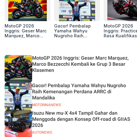
MotoGP 2026
Gacor! Pembalap
MotoGP 2026
Inggris: Geser Marc
Yamaha Wahyu
Inggris: Practic
Marquez, Marco
Nugroho Raih
Rasa Kualifikas
Bezzecchi Kembali
Kemenangan
Edan, 8 Pemba
ke Grup 3 Besar
Perdana ARRC di
Pecahkan Reko
Klasemen
Mandalika
Kecepatan
Silverstone!
MotoGP 2026 Inggris: Geser Marc Marquez,
Marco Bezzecchi Kembali ke Grup 3 Besar
Klasemen
Gacor! Pembalap Yamaha Wahyu Nugroho
Raih Kemenangan Perdana ARRC di
Mandalika
MOTORINANEWS
Isuzu New mu-X 4x4 Tampil Gahar dan
Menggoda dengan Konsep Off-road di GIIAS
2026
AUTONEWS