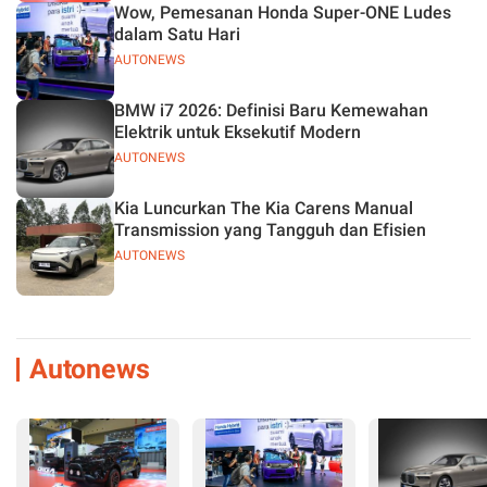
Wow, Pemesanan Honda Super-ONE Ludes
dalam Satu Hari
AUTONEWS
BMW i7 2026: Definisi Baru Kemewahan
Elektrik untuk Eksekutif Modern
AUTONEWS
Kia Luncurkan The Kia Carens Manual
Transmission yang Tangguh dan Efisien
AUTONEWS
Autonews