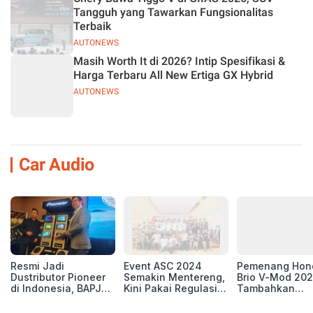
Tangguh yang Tawarkan Fungsionalitas
Terbaik
AUTONEWS
Masih Worth It di 2026? Intip Spesifikasi &
Harga Terbaru All New Ertiga GX Hybrid
AUTONEWS
Car Audio
Resmi Jadi
Event ASC 2024
Pemenang Hon
Dustributor Pioneer
Semakin Mentereng,
Brio V-Mod 20
di Indonesia, BAPJ
Kini Pakai Regulasi
Tambahkan
Luncurkan 2 Head
International IASCA
Sentuhan Drift
Unit Baru!
Proporsionalita