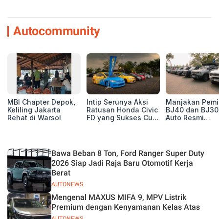
Autocommunity
MBI Chapter Depok,
Intip Serunya Aksi
Manjakan Pemil
Keliling Jakarta
Ratusan Honda Civic
BJ40 dan BJ30
Rehat di Warsol
FD yang Sukses Curi
Auto Resmi
Perhatian di Munas
Deklarasikan B
IV Ungaran!
ORV Chapter l
Touring Carita
Bawa Beban 8 Ton, Ford Ranger Super Duty
2026 Siap Jadi Raja Baru Otomotif Kerja
Berat
AUTONEWS
Mengenal MAXUS MIFA 9, MPV Listrik
Premium dengan Kenyamanan Kelas Atas
AUTONEWS