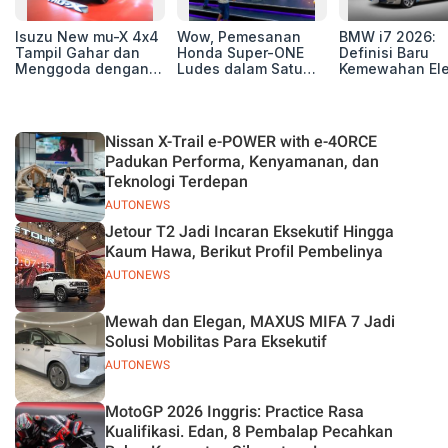
Isuzu New mu-X 4x4
Wow, Pemesanan
BMW i7 2026:
Tampil Gahar dan
Honda Super-ONE
Definisi Baru
Menggoda dengan
Ludes dalam Satu
Kemewahan Ele
Konsep Off-road di
Hari
untuk Eksekutif
GIIAS 2026
Modern
Nissan X-Trail e-POWER with e-4ORCE
Padukan Performa, Kenyamanan, dan
Teknologi Terdepan
AUTONEWS
Jetour T2 Jadi Incaran Eksekutif Hingga
Kaum Hawa, Berikut Profil Pembelinya
AUTONEWS
Mewah dan Elegan, MAXUS MIFA 7 Jadi
Solusi Mobilitas Para Eksekutif
AUTONEWS
MotoGP 2026 Inggris: Practice Rasa
Kualifikasi. Edan, 8 Pembalap Pecahkan