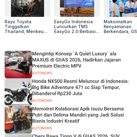
Rayu Toyota
EasyGo Indonesia
Maksimalkan
Tinggalkan
Luncurkan TMS
Kenyamanan
Thailand, Menkeu
EasyGo 2.0 Berbasis
Berkendara, GS
Purbaya Tawarkan
AI, Bantu Manajemen
Luncurkan EV
Insentif Besar demi
Transportasi End-to-
Auxiliary Batte
Jadikan Indonesia
End
GS CaRe di GII
Basis Produksi
2026
Mengintip Konsep `A Quiet Luxury` ala
ASEAN
MAXUS di GIIAS 2026, Hadirkan Jajaran
Premium Electric MPV
AUTONEWS
Honda NX500 Resmi Meluncur di Indonesia:
Big Bike Adventure 471 cc Siap Tempur,
Dibanderol Rp230 Juta
AUTONEWS
Memotret Kolaborasi Apik Isuzu Bersama
Putri dan Delima Mandiri yang Jadi Solusi
Bisnis Industri Kreatif
AUTONEWS
Chery Bawa Tiggo V di GIIAS 2026, SUV