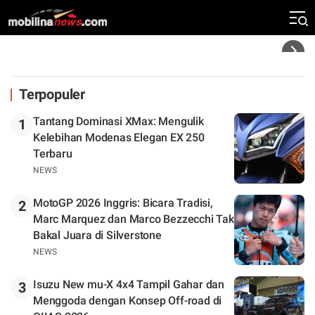
Klasemen
Headline
Terpopuler
Tantang Dominasi XMax: Mengulik
1
Kelebihan Modenas Elegan EX 250
Terbaru
NEWS
MotoGP 2026 Inggris: Bicara Tradisi,
2
Marc Marquez dan Marco Bezzecchi Tak
Bakal Juara di Silverstone
NEWS
Isuzu New mu-X 4x4 Tampil Gahar dan
3
Menggoda dengan Konsep Off-road di