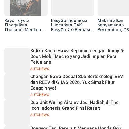
Rayu Toyota
EasyGo Indonesia
Maksimalkan
Tinggalkan
Luncurkan TMS
Kenyamanan
Thailand, Menkeu
EasyGo 2.0 Berbasis
Berkendara, GS
Purbaya Tawarkan
AI, Bantu Manajemen
Luncurkan EV
Insentif Besar demi
Transportasi End-to-
Auxiliary Batte
Jadikan Indonesia
End
GS CaRe di GII
Basis Produksi
2026
Ketika Kaum Hawa Kepincut dengan Jimny 5-
ASEAN
Door, Mobil Macho yang Jadi Impian Para
Petualang
AUTONEWS
Changan Bawa Deepal S05 Berteknologi BEV
dan REEV di GIIAS 2026, Yuk Simak Fitur
Canggihnya!
AUTONEWS
Dua Unit Wuling Aira ev Jadi Hadiah di The
Icon Indonesia Grand Final Result
AUTONEWS
Bongsor Tapi Penurut: Mengapa Honda Gold