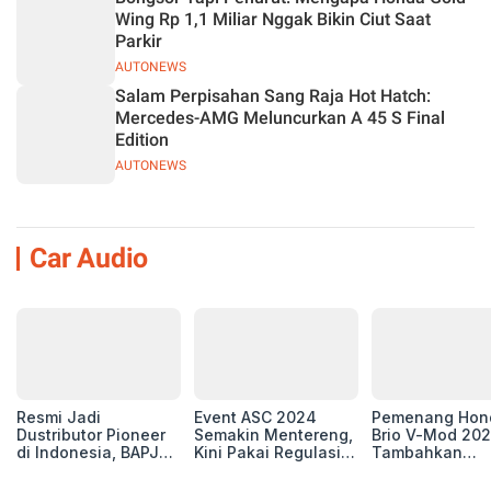
Wing Rp 1,1 Miliar Nggak Bikin Ciut Saat
Parkir
AUTONEWS
Salam Perpisahan Sang Raja Hot Hatch:
Mercedes-AMG Meluncurkan A 45 S Final
Edition
AUTONEWS
Car Audio
Resmi Jadi
Event ASC 2024
Pemenang Hon
Dustributor Pioneer
Semakin Mentereng,
Brio V-Mod 20
di Indonesia, BAPJ
Kini Pakai Regulasi
Tambahkan
Luncurkan 2 Head
International IASCA
Sentuhan Drift
Unit Baru!
Proporsionalita