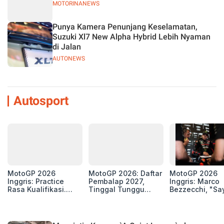
MOTORINANEWS
Punya Kamera Penunjang Keselamatan,
Suzuki Xl7 New Alpha Hybrid Lebih Nyaman
di Jalan
AUTONEWS
Autosport
MotoGP 2026
MotoGP 2026: Daftar
MotoGP 2026
Inggris: Practice
Pembalap 2027,
Inggris: Marco
Rasa Kualifikasi.
Tinggal Tunggu
Bezzecchi, "Sa
Edan, 8 Pembalap
Beberapa Kursi Lagi
Petarung dan S
Pecahkan Rekor
Perang"
Kecepatan
Silverstone!