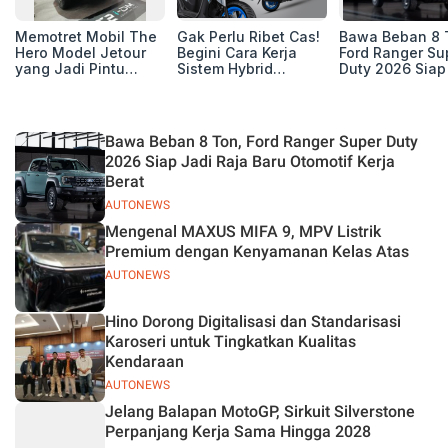
Memotret Mobil The
Gak Perlu Ribet Cas!
Bawa Beban 8 
Hero Model Jetour
Begini Cara Kerja
Ford Ranger Su
yang Jadi Pintu
Sistem Hybrid
Duty 2026 Siap
Masuk Kesuksesan
Yamaha Gear Ultima
Raja Baru Otom
T2 i-DM di Pasar
125
Kerja Berat
Indonesia
Bawa Beban 8 Ton, Ford Ranger Super Duty
2026 Siap Jadi Raja Baru Otomotif Kerja
Berat
AUTONEWS
Mengenal MAXUS MIFA 9, MPV Listrik
Premium dengan Kenyamanan Kelas Atas
AUTONEWS
Hino Dorong Digitalisasi dan Standarisasi
Karoseri untuk Tingkatkan Kualitas
Kendaraan
AUTONEWS
Jelang Balapan MotoGP, Sirkuit Silverstone
Perpanjang Kerja Sama Hingga 2028