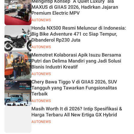
Mengintip Konsep `A Quiet Luxury` ala
MAXUS di GIIAS 2026, Hadirkan Jajaran
Premium Electric MPV
AUTONEWS
Honda NX500 Resmi Meluncur di Indonesia:
Big Bike Adventure 471 cc Siap Tempur,
Dibanderol Rp230 Juta
AUTONEWS
Memotret Kolaborasi Apik Isuzu Bersama
Putri dan Delima Mandiri yang Jadi Solusi
Bisnis Industri Kreatif
AUTONEWS
Chery Bawa Tiggo V di GIIAS 2026, SUV
Tangguh yang Tawarkan Fungsionalitas
Terbaik
AUTONEWS
Masih Worth It di 2026? Intip Spesifikasi &
Harga Terbaru All New Ertiga GX Hybrid
AUTONEWS