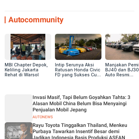
Autocommunity
MBI Chapter Depok,
Intip Serunya Aksi
Manjakan Pemil
Keliling Jakarta
Ratusan Honda Civic
BJ40 dan BJ30
Rehat di Warsol
FD yang Sukses Curi
Auto Resmi
Perhatian di Munas
Deklarasikan B
IV Ungaran!
ORV Chapter l
Touring Carita
Invasi Masif, Tapi Belum Goyahkan Tahta: 3
Alasan Mobil China Belum Bisa Menyaingi
Penjualan Mobil Jepang
AUTONEWS
Rayu Toyota Tinggalkan Thailand, Menkeu
Purbaya Tawarkan Insentif Besar demi
Jadikan Indonesia Basis Produksi ASEAN