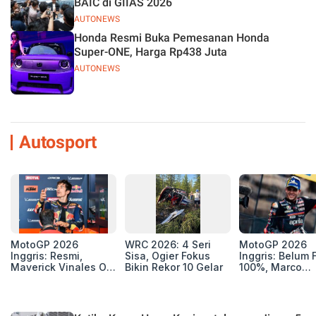
BAIC di GIIAS 2026
AUTONEWS
Honda Resmi Buka Pemesanan Honda
Super-ONE, Harga Rp438 Juta
AUTONEWS
Autosport
MotoGP 2026
WRC 2026: 4 Seri
MotoGP 2026
Inggris: Resmi,
Sisa, Ogier Fokus
Inggris: Belum F
Maverick Vinales Out
Bikin Rekor 10 Gelar
100%, Marco
dan Pol Espargaro
Bezzecchi Jala
Mengaspal di
Medis Sebelum
Silverstone. Seri
Ngegas Aprilia
Selanjutnya Belum
GP