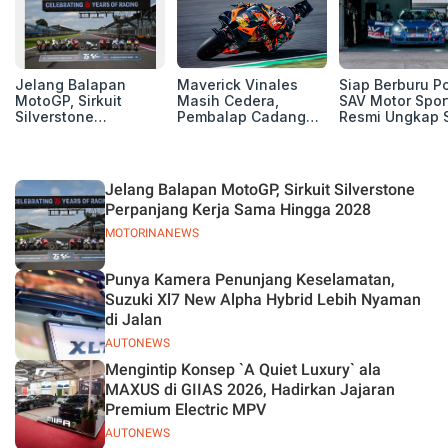
Jelang Balapan
Maverick Vinales
Siap Berburu P
MotoGP, Sirkuit
Masih Cedera,
SAV Motor Spor
Silverstone
Pembalap Cadangan
Resmi Ungkap 
Perpanjang Kerja
Pol Espargarodi Siap
Balap Musim 2
Sama Hingga 2028
Bertarung untuk
MotoGP Inggris
Jelang Balapan MotoGP, Sirkuit Silverstone
Perpanjang Kerja Sama Hingga 2028
MOTORINANEWS
Punya Kamera Penunjang Keselamatan,
Suzuki Xl7 New Alpha Hybrid Lebih Nyaman
di Jalan
AUTONEWS
Mengintip Konsep `A Quiet Luxury` ala
MAXUS di GIIAS 2026, Hadirkan Jajaran
Premium Electric MPV
AUTONEWS