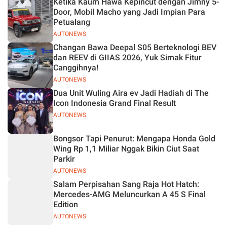
Ketika Kaum Hawa Kepincut dengan Jimny 5-
Jelas
Door, Mobil Macho yang Jadi Impian Para
Petualang
AUTONEWS
Changan Bawa Deepal S05 Berteknologi BEV
dan REEV di GIIAS 2026, Yuk Simak Fitur
Canggihnya!
AUTONEWS
Dua Unit Wuling Aira ev Jadi Hadiah di The
Icon Indonesia Grand Final Result
AUTONEWS
Bongsor Tapi Penurut: Mengapa Honda Gold
Wing Rp 1,1 Miliar Nggak Bikin Ciut Saat
Parkir
AUTONEWS
Salam Perpisahan Sang Raja Hot Hatch:
Mercedes-AMG Meluncurkan A 45 S Final
Edition
AUTONEWS