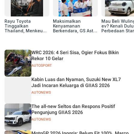
Rayu Toyota
Maksimalkan
Mau Beli Wuling
Tinggalkan
Kenyamanan
ev? Kenali Dulu
Thailand, Menkeu
Berkendara, GS Astra
Perbedaan Sta
Purbaya Tawarkan
Luncurkan EV
Range dan Lon
Insentif Besar demi
Auxiliary Battery dan
Range
Jadikan Indonesia
GS CaRe di GIIAS
Basis Produksi
2026
WRC 2026: 4 Seri Sisa, Ogier Fokus Bikin
ASEAN
Rekor 10 Gelar
AUTOSPORT
Kabin Luas dan Nyaman, Suzuki New XL7
Jadi Incaran Keluarga di GIIAS 2026
AUTONEWS
The all-new Seltos dan Respons Positif
Pengunjung GIIAS 2026
AUTONEWS
MotoGP 2026 Inggris: Belum Fit 100%, Marco