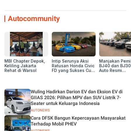
Autocommunity
MBI Chapter Depok,
Intip Serunya Aksi
Manjakan Pemil
Keliling Jakarta
Ratusan Honda Civic
BJ40 dan BJ30
Rehat di Warsol
FD yang Sukses Curi
Auto Resmi
Perhatian di Munas
Deklarasikan B
IV Ungaran!
ORV Chapter l
Touring Carita
Wuling Hadirkan Darion EV dan Eksion EV di
GIIAS 2026: Pilihan MPV dan SUV Listrik 7-
Seater untuk Keluarga Indonesia
AUTONEWS
Cara DFSK Bangun Kepercayaan Masyarakat
Terhadap Mobil PHEV
AUTONEWS