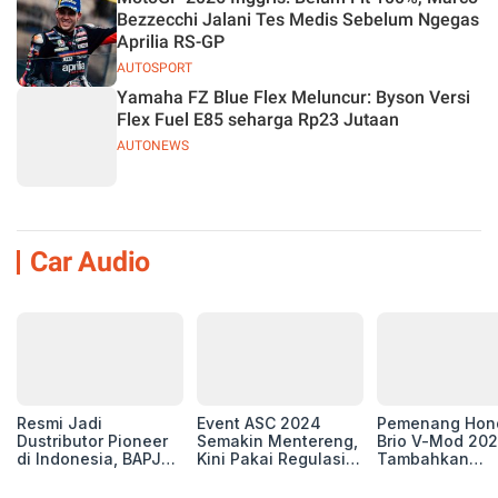
Bezzecchi Jalani Tes Medis Sebelum Ngegas
Aprilia RS-GP
AUTOSPORT
Yamaha FZ Blue Flex Meluncur: Byson Versi
Flex Fuel E85 seharga Rp23 Jutaan
AUTONEWS
Car Audio
Resmi Jadi
Event ASC 2024
Pemenang Hon
Dustributor Pioneer
Semakin Mentereng,
Brio V-Mod 20
di Indonesia, BAPJ
Kini Pakai Regulasi
Tambahkan
Luncurkan 2 Head
International IASCA
Sentuhan Drift
Unit Baru!
Proporsionalita