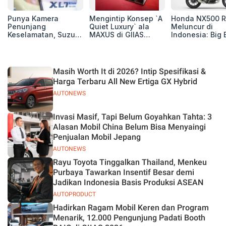
Punya Kamera
Mengintip Konsep `A
Honda NX500 R
Penunjang
Quiet Luxury` ala
Meluncur di
Keselamatan, Suzuki
MAXUS di GIIAS
Indonesia: Big 
Xl7 New Alpha
2026, Hadirkan
Adventure 471 
Hybrid Lebih Nyaman
Jajaran Premium
Siap Tempur,
di Jalan
Electric MPV
Dibanderol Rp
Juta
Masih Worth It di 2026? Intip Spesifikasi &
Harga Terbaru All New Ertiga GX Hybrid
AUTONEWS
Invasi Masif, Tapi Belum Goyahkan Tahta: 3
Alasan Mobil China Belum Bisa Menyaingi
Penjualan Mobil Jepang
AUTONEWS
Rayu Toyota Tinggalkan Thailand, Menkeu
Purbaya Tawarkan Insentif Besar demi
Jadikan Indonesia Basis Produksi ASEAN
AUTOPRODUCT
Hadirkan Ragam Mobil Keren dan Program
Menarik, 12.000 Pengunjung Padati Booth