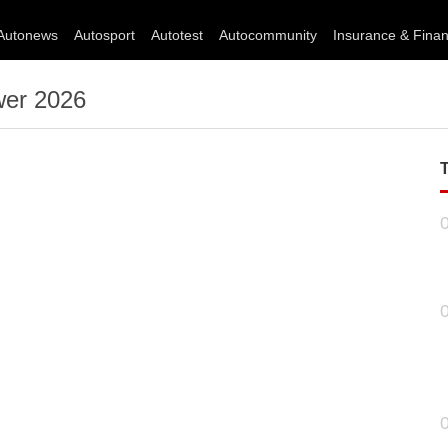
Autonews
Autosport
Autotest
Autocommunity
Insurance & Fina
wer 2026