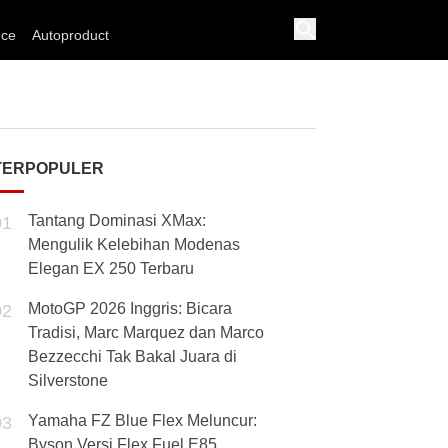
nce
Autoproduct
TERPOPULER
Tantang Dominasi XMax:
01
Mengulik Kelebihan Modenas
Elegan EX 250 Terbaru
MotoGP 2026 Inggris: Bicara
02
Tradisi, Marc Marquez dan Marco
Bezzecchi Tak Bakal Juara di
Silverstone
Yamaha FZ Blue Flex Meluncur:
03
Byson Versi Flex Fuel E85