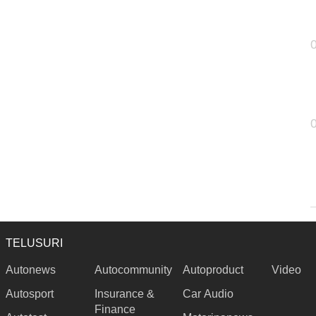
TELUSURI
Autonews
Autocommunity
Autoproduct
Video
Autosport
Insurance &
Car Audio
Finance