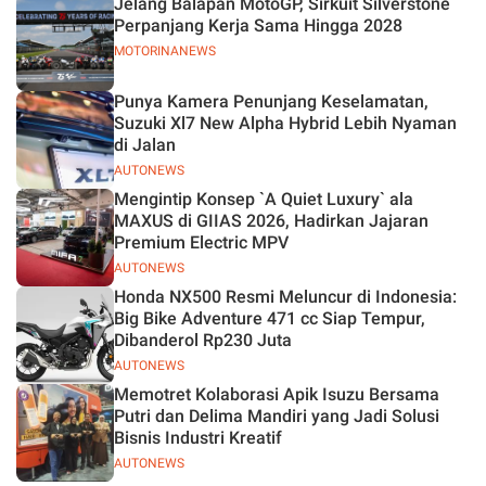
Jelang Balapan MotoGP, Sirkuit Silverstone
Perpanjang Kerja Sama Hingga 2028
MOTORINANEWS
Punya Kamera Penunjang Keselamatan,
Suzuki Xl7 New Alpha Hybrid Lebih Nyaman
di Jalan
AUTONEWS
Mengintip Konsep `A Quiet Luxury` ala
MAXUS di GIIAS 2026, Hadirkan Jajaran
Premium Electric MPV
AUTONEWS
Honda NX500 Resmi Meluncur di Indonesia:
Big Bike Adventure 471 cc Siap Tempur,
Dibanderol Rp230 Juta
AUTONEWS
Memotret Kolaborasi Apik Isuzu Bersama
Putri dan Delima Mandiri yang Jadi Solusi
Bisnis Industri Kreatif
AUTONEWS