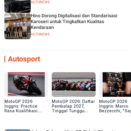
AUTONEWS
Hino Dorong Digitalisasi dan Standarisasi
Karoseri untuk Tingkatkan Kualitas
Kendaraan
AUTONEWS
Autosport
MotoGP 2026
MotoGP 2026: Daftar
MotoGP 2026
Inggris: Practice
Pembalap 2027,
Inggris: Marco
Rasa Kualifikasi.
Tinggal Tunggu
Bezzecchi, "Sa
Edan, 8 Pembalap
Beberapa Kursi Lagi
Petarung dan S
Pecahkan Rekor
Perang"
Kecepatan
Silverstone!