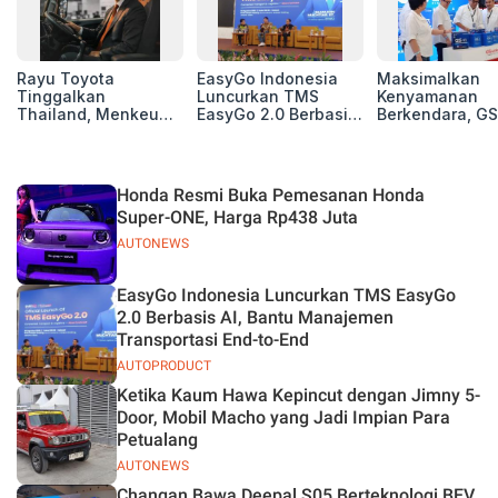
Rayu Toyota
EasyGo Indonesia
Maksimalkan
Tinggalkan
Luncurkan TMS
Kenyamanan
Thailand, Menkeu
EasyGo 2.0 Berbasis
Berkendara, GS
Purbaya Tawarkan
AI, Bantu Manajemen
Luncurkan EV
Insentif Besar demi
Transportasi End-to-
Auxiliary Batte
Jadikan Indonesia
End
GS CaRe di GII
Basis Produksi
2026
Honda Resmi Buka Pemesanan Honda
ASEAN
Super-ONE, Harga Rp438 Juta
AUTONEWS
EasyGo Indonesia Luncurkan TMS EasyGo
2.0 Berbasis AI, Bantu Manajemen
Transportasi End-to-End
AUTOPRODUCT
Ketika Kaum Hawa Kepincut dengan Jimny 5-
Door, Mobil Macho yang Jadi Impian Para
Petualang
AUTONEWS
Changan Bawa Deepal S05 Berteknologi BEV