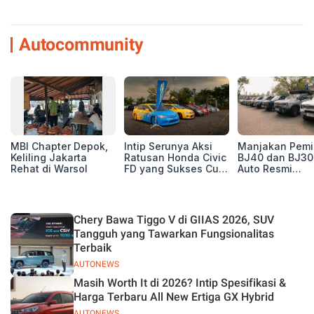
Autocommunity
MBI Chapter Depok,
Intip Serunya Aksi
Manjakan Pemil
Keliling Jakarta
Ratusan Honda Civic
BJ40 dan BJ30
Rehat di Warsol
FD yang Sukses Curi
Auto Resmi
Perhatian di Munas
Deklarasikan B
IV Ungaran!
ORV Chapter l
Touring Carita
Chery Bawa Tiggo V di GIIAS 2026, SUV
Tangguh yang Tawarkan Fungsionalitas
Terbaik
AUTONEWS
Masih Worth It di 2026? Intip Spesifikasi &
Harga Terbaru All New Ertiga GX Hybrid
AUTONEWS