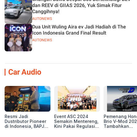
dan REEV di GIIAS 2026, Yuk Simak Fitur
Canggihnya!
AUTONEWS
Dua Unit Wuling Aira ev Jadi Hadiah di The
Icon Indonesia Grand Final Result
AUTONEWS
Car Audio
Resmi Jadi
Event ASC 2024
Pemenang Hon
Dustributor Pioneer
Semakin Mentereng,
Brio V-Mod 20
di Indonesia, BAPJ
Kini Pakai Regulasi
Tambahkan
Luncurkan 2 Head
International IASCA
Sentuhan Drift
Unit Baru!
Proporsionalita