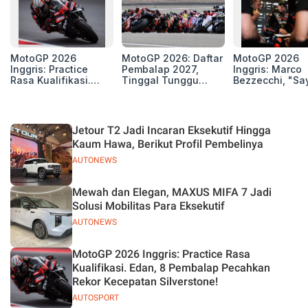
MotoGP 2026
MotoGP 2026: Daftar
MotoGP 2026
Inggris: Practice
Pembalap 2027,
Inggris: Marco
Rasa Kualifikasi.
Tinggal Tunggu
Bezzecchi, "Sa
Edan, 8 Pembalap
Beberapa Kursi Lagi
Petarung dan S
Pecahkan Rekor
Perang"
Kecepatan
Silverstone!
Jetour T2 Jadi Incaran Eksekutif Hingga
Kaum Hawa, Berikut Profil Pembelinya
AUTONEWS
Mewah dan Elegan, MAXUS MIFA 7 Jadi
Solusi Mobilitas Para Eksekutif
AUTONEWS
MotoGP 2026 Inggris: Practice Rasa
Kualifikasi. Edan, 8 Pembalap Pecahkan
Rekor Kecepatan Silverstone!
AUTOSPORT