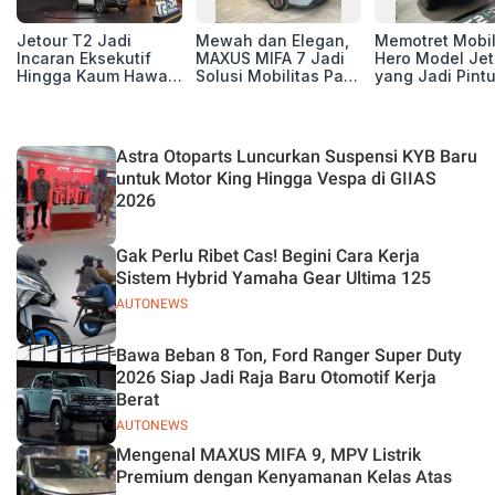
Jetour T2 Jadi
Mewah dan Elegan,
Memotret Mobi
Incaran Eksekutif
MAXUS MIFA 7 Jadi
Hero Model Jet
Hingga Kaum Hawa,
Solusi Mobilitas Para
yang Jadi Pint
Berikut Profil
Eksekutif
Masuk Kesuks
Pembelinya
T2 i-DM di Pas
Indonesia
Astra Otoparts Luncurkan Suspensi KYB Baru
untuk Motor King Hingga Vespa di GIIAS
2026
Gak Perlu Ribet Cas! Begini Cara Kerja
Sistem Hybrid Yamaha Gear Ultima 125
AUTONEWS
Bawa Beban 8 Ton, Ford Ranger Super Duty
2026 Siap Jadi Raja Baru Otomotif Kerja
Berat
AUTONEWS
Mengenal MAXUS MIFA 9, MPV Listrik
Premium dengan Kenyamanan Kelas Atas