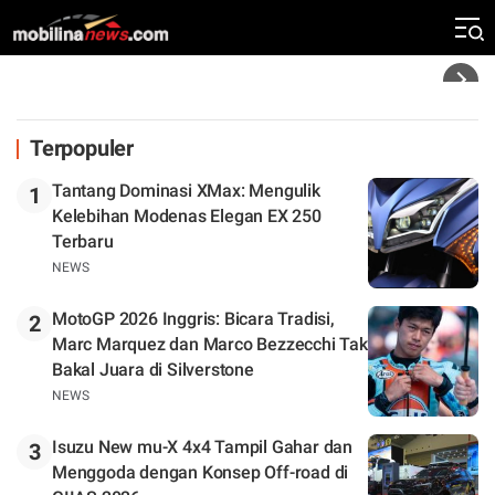
Klasemen
Headline
Terpopuler
Tantang Dominasi XMax: Mengulik
1
Kelebihan Modenas Elegan EX 250
Terbaru
NEWS
MotoGP 2026 Inggris: Bicara Tradisi,
2
Marc Marquez dan Marco Bezzecchi Tak
Bakal Juara di Silverstone
NEWS
Isuzu New mu-X 4x4 Tampil Gahar dan
3
Menggoda dengan Konsep Off-road di