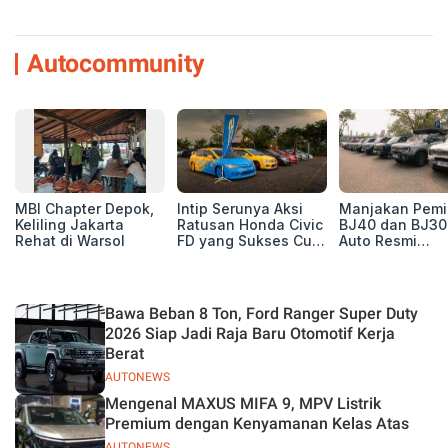
Autocommunity
MBI Chapter Depok,
Intip Serunya Aksi
Manjakan Pemil
Keliling Jakarta
Ratusan Honda Civic
BJ40 dan BJ30
Rehat di Warsol
FD yang Sukses Curi
Auto Resmi
Perhatian di Munas
Deklarasikan B
IV Ungaran!
ORV Chapter l
Touring Carita
Bawa Beban 8 Ton, Ford Ranger Super Duty
2026 Siap Jadi Raja Baru Otomotif Kerja
Berat
AUTONEWS
Mengenal MAXUS MIFA 9, MPV Listrik
Premium dengan Kenyamanan Kelas Atas
AUTONEWS