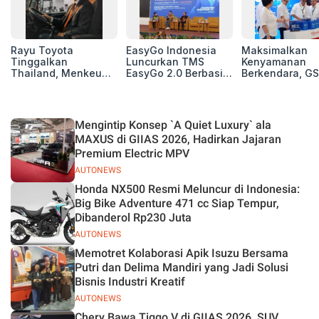
Rayu Toyota
EasyGo Indonesia
Maksimalkan
Tinggalkan
Luncurkan TMS
Kenyamanan
Thailand, Menkeu
EasyGo 2.0 Berbasis
Berkendara, GS
Purbaya Tawarkan
AI, Bantu Manajemen
Luncurkan EV
Insentif Besar demi
Transportasi End-to-
Auxiliary Batte
Jadikan Indonesia
End
GS CaRe di GII
Basis Produksi
2026
Mengintip Konsep `A Quiet Luxury` ala
ASEAN
MAXUS di GIIAS 2026, Hadirkan Jajaran
Premium Electric MPV
AUTONEWS
Honda NX500 Resmi Meluncur di Indonesia:
Big Bike Adventure 471 cc Siap Tempur,
Dibanderol Rp230 Juta
AUTONEWS
Memotret Kolaborasi Apik Isuzu Bersama
Putri dan Delima Mandiri yang Jadi Solusi
Bisnis Industri Kreatif
AUTONEWS
Chery Bawa Tiggo V di GIIAS 2026, SUV