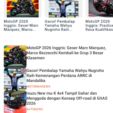
MotoGP 2026
Gacor! Pembalap
MotoGP 2026
Inggris: Geser Marc
Yamaha Wahyu
Inggris: Practic
Marquez, Marco
Nugroho Raih
Rasa Kualifikas
Bezzecchi Kembali
Kemenangan
Edan, 8 Pemba
ke Grup 3 Besar
Perdana ARRC di
Pecahkan Reko
Klasemen
Mandalika
Kecepatan
Silverstone!
MotoGP 2026 Inggris: Geser Marc Marquez,
Marco Bezzecchi Kembali ke Grup 3 Besar
Klasemen
Gacor! Pembalap Yamaha Wahyu Nugroho
Raih Kemenangan Perdana ARRC di
Mandalika
MOTORINANEWS
Isuzu New mu-X 4x4 Tampil Gahar dan
Menggoda dengan Konsep Off-road di GIIAS
2026
AUTONEWS