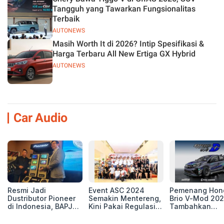
Tangguh yang Tawarkan Fungsionalitas
Terbaik
AUTONEWS
Masih Worth It di 2026? Intip Spesifikasi &
Harga Terbaru All New Ertiga GX Hybrid
AUTONEWS
Car Audio
Resmi Jadi
Event ASC 2024
Pemenang Hon
Dustributor Pioneer
Semakin Mentereng,
Brio V-Mod 20
di Indonesia, BAPJ
Kini Pakai Regulasi
Tambahkan
Luncurkan 2 Head
International IASCA
Sentuhan Drift
Unit Baru!
Proporsionalita