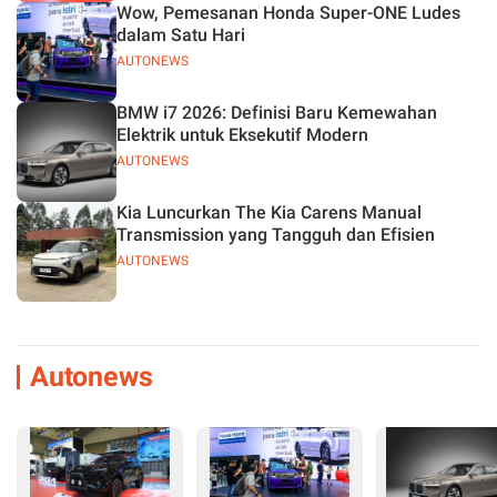
Wow, Pemesanan Honda Super-ONE Ludes
dalam Satu Hari
AUTONEWS
BMW i7 2026: Definisi Baru Kemewahan
Elektrik untuk Eksekutif Modern
AUTONEWS
Kia Luncurkan The Kia Carens Manual
Transmission yang Tangguh dan Efisien
AUTONEWS
Autonews