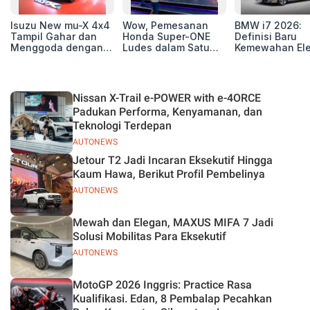
Isuzu New mu-X 4x4
Wow, Pemesanan
BMW i7 2026:
Tampil Gahar dan
Honda Super-ONE
Definisi Baru
Menggoda dengan
Ludes dalam Satu
Kemewahan Ele
Konsep Off-road di
Hari
untuk Eksekutif
GIIAS 2026
Modern
Nissan X-Trail e-POWER with e-4ORCE
Padukan Performa, Kenyamanan, dan
Teknologi Terdepan
AUTONEWS
Jetour T2 Jadi Incaran Eksekutif Hingga
Kaum Hawa, Berikut Profil Pembelinya
AUTONEWS
Mewah dan Elegan, MAXUS MIFA 7 Jadi
Solusi Mobilitas Para Eksekutif
AUTONEWS
MotoGP 2026 Inggris: Practice Rasa
Kualifikasi. Edan, 8 Pembalap Pecahkan