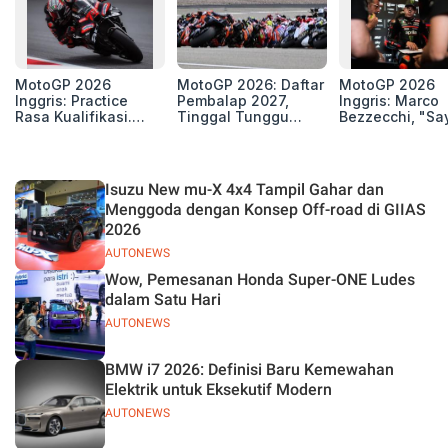
MotoGP 2026
MotoGP 2026: Daftar
MotoGP 2026
Inggris: Practice
Pembalap 2027,
Inggris: Marco
Rasa Kualifikasi.
Tinggal Tunggu
Bezzecchi, "Sa
Edan, 8 Pembalap
Beberapa Kursi Lagi
Petarung dan S
Pecahkan Rekor
Perang"
Kecepatan
Silverstone!
Isuzu New mu-X 4x4 Tampil Gahar dan
Menggoda dengan Konsep Off-road di GIIAS
2026
AUTONEWS
Wow, Pemesanan Honda Super-ONE Ludes
dalam Satu Hari
AUTONEWS
BMW i7 2026: Definisi Baru Kemewahan
Elektrik untuk Eksekutif Modern
AUTONEWS