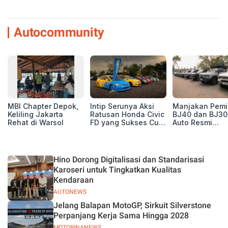
Autocommunity
MBI Chapter Depok,
Intip Serunya Aksi
Manjakan Pemil
Keliling Jakarta
Ratusan Honda Civic
BJ40 dan BJ30
Rehat di Warsol
FD yang Sukses Curi
Auto Resmi
Perhatian di Munas
Deklarasikan B
IV Ungaran!
ORV Chapter l
Touring Carita
Hino Dorong Digitalisasi dan Standarisasi
Karoseri untuk Tingkatkan Kualitas
Kendaraan
AUTONEWS
Jelang Balapan MotoGP, Sirkuit Silverstone
Perpanjang Kerja Sama Hingga 2028
MOTORINANEWS