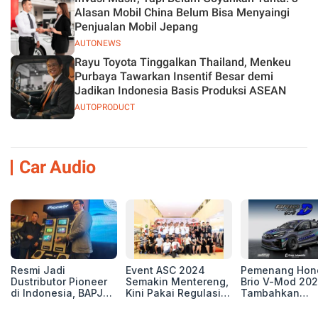
Alasan Mobil China Belum Bisa Menyaingi
Penjualan Mobil Jepang
AUTONEWS
Rayu Toyota Tinggalkan Thailand, Menkeu
Purbaya Tawarkan Insentif Besar demi
Jadikan Indonesia Basis Produksi ASEAN
AUTOPRODUCT
Car Audio
Resmi Jadi
Event ASC 2024
Pemenang Hon
Dustributor Pioneer
Semakin Mentereng,
Brio V-Mod 20
di Indonesia, BAPJ
Kini Pakai Regulasi
Tambahkan
Luncurkan 2 Head
International IASCA
Sentuhan Drift
Unit Baru!
Proporsionalita