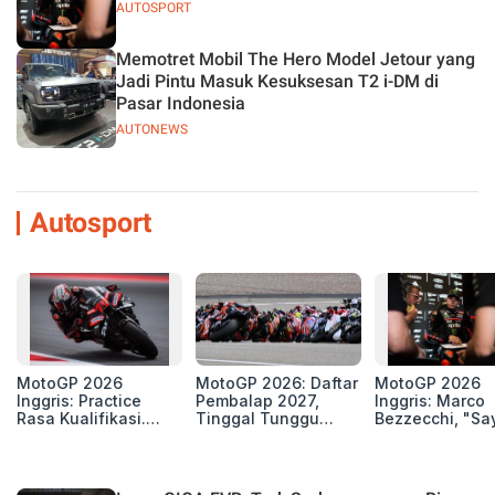
AUTOSPORT
Memotret Mobil The Hero Model Jetour yang
Jadi Pintu Masuk Kesuksesan T2 i-DM di
Pasar Indonesia
AUTONEWS
Autosport
MotoGP 2026
MotoGP 2026: Daftar
MotoGP 2026
Inggris: Practice
Pembalap 2027,
Inggris: Marco
Rasa Kualifikasi.
Tinggal Tunggu
Bezzecchi, "Sa
Edan, 8 Pembalap
Beberapa Kursi Lagi
Petarung dan S
Pecahkan Rekor
Perang"
Kecepatan
Silverstone!