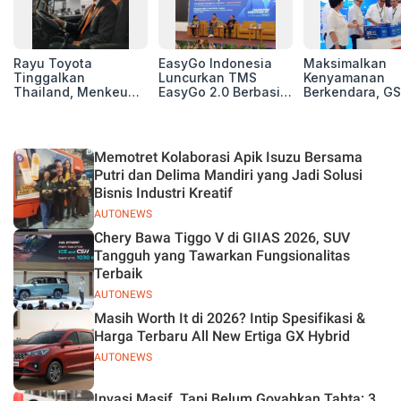
Rayu Toyota
EasyGo Indonesia
Maksimalkan
Tinggalkan
Luncurkan TMS
Kenyamanan
Thailand, Menkeu
EasyGo 2.0 Berbasis
Berkendara, GS
Purbaya Tawarkan
AI, Bantu Manajemen
Luncurkan EV
Insentif Besar demi
Transportasi End-to-
Auxiliary Batte
Jadikan Indonesia
End
GS CaRe di GII
Basis Produksi
2026
Memotret Kolaborasi Apik Isuzu Bersama
ASEAN
Putri dan Delima Mandiri yang Jadi Solusi
Bisnis Industri Kreatif
AUTONEWS
Chery Bawa Tiggo V di GIIAS 2026, SUV
Tangguh yang Tawarkan Fungsionalitas
Terbaik
AUTONEWS
Masih Worth It di 2026? Intip Spesifikasi &
Harga Terbaru All New Ertiga GX Hybrid
AUTONEWS
Invasi Masif, Tapi Belum Goyahkan Tahta: 3