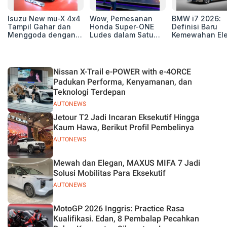
Isuzu New mu-X 4x4
Wow, Pemesanan
BMW i7 2026:
Tampil Gahar dan
Honda Super-ONE
Definisi Baru
Menggoda dengan
Ludes dalam Satu
Kemewahan Ele
Konsep Off-road di
Hari
untuk Eksekutif
GIIAS 2026
Modern
Nissan X-Trail e-POWER with e-4ORCE
Padukan Performa, Kenyamanan, dan
Teknologi Terdepan
AUTONEWS
Jetour T2 Jadi Incaran Eksekutif Hingga
Kaum Hawa, Berikut Profil Pembelinya
AUTONEWS
Mewah dan Elegan, MAXUS MIFA 7 Jadi
Solusi Mobilitas Para Eksekutif
AUTONEWS
MotoGP 2026 Inggris: Practice Rasa
Kualifikasi. Edan, 8 Pembalap Pecahkan