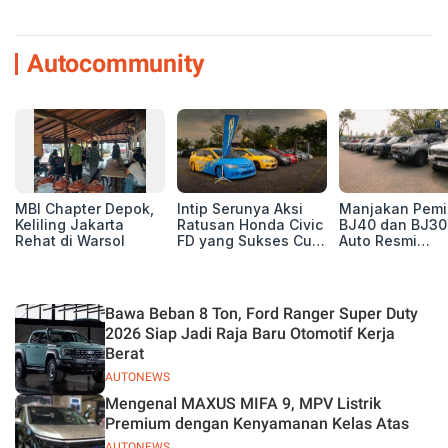
Autocommunity
MBI Chapter Depok,
Intip Serunya Aksi
Manjakan Pemil
Keliling Jakarta
Ratusan Honda Civic
BJ40 dan BJ30
Rehat di Warsol
FD yang Sukses Curi
Auto Resmi
Perhatian di Munas
Deklarasikan B
IV Ungaran!
ORV Chapter l
Touring Carita
Bawa Beban 8 Ton, Ford Ranger Super Duty
2026 Siap Jadi Raja Baru Otomotif Kerja
Berat
AUTONEWS
Mengenal MAXUS MIFA 9, MPV Listrik
Premium dengan Kenyamanan Kelas Atas
AUTONEWS