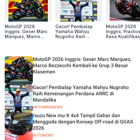
MotoGP 2026
Gacor! Pembalap
MotoGP 2026
Inggris: Geser Marc
Yamaha Wahyu
Inggris: Practic
Marquez, Marco
Nugroho Raih
Rasa Kualifikas
Bezzecchi Kembali
Kemenangan
Edan, 8 Pemba
ke Grup 3 Besar
Perdana ARRC di
Pecahkan Reko
Klasemen
Mandalika
Kecepatan
Silverstone!
MotoGP 2026 Inggris: Geser Marc Marquez,
Marco Bezzecchi Kembali ke Grup 3 Besar
Klasemen
Gacor! Pembalap Yamaha Wahyu Nugroho
Raih Kemenangan Perdana ARRC di
Mandalika
MOTORINANEWS
Isuzu New mu-X 4x4 Tampil Gahar dan
Menggoda dengan Konsep Off-road di GIIAS
2026
AUTONEWS