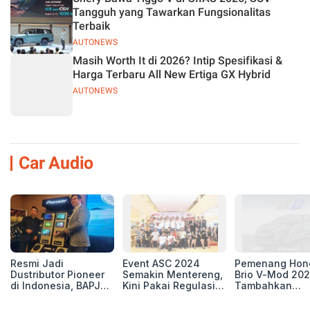
Tangguh yang Tawarkan Fungsionalitas
Terbaik
AUTONEWS
Masih Worth It di 2026? Intip Spesifikasi &
Harga Terbaru All New Ertiga GX Hybrid
AUTONEWS
Car Audio
Resmi Jadi
Event ASC 2024
Pemenang Hon
Dustributor Pioneer
Semakin Mentereng,
Brio V-Mod 20
di Indonesia, BAPJ
Kini Pakai Regulasi
Tambahkan
Luncurkan 2 Head
International IASCA
Sentuhan Drift
Unit Baru!
Proporsionalita