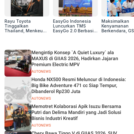
Rayu Toyota
EasyGo Indonesia
Maksimalkan
Tinggalkan
Luncurkan TMS
Kenyamanan
Thailand, Menkeu
EasyGo 2.0 Berbasis
Berkendara, GS
Purbaya Tawarkan
AI, Bantu Manajemen
Luncurkan EV
Insentif Besar demi
Transportasi End-to-
Auxiliary Batte
Jadikan Indonesia
End
GS CaRe di GII
Basis Produksi
2026
Mengintip Konsep `A Quiet Luxury` ala
ASEAN
MAXUS di GIIAS 2026, Hadirkan Jajaran
Premium Electric MPV
AUTONEWS
Honda NX500 Resmi Meluncur di Indonesia:
Big Bike Adventure 471 cc Siap Tempur,
Dibanderol Rp230 Juta
AUTONEWS
Memotret Kolaborasi Apik Isuzu Bersama
Putri dan Delima Mandiri yang Jadi Solusi
Bisnis Industri Kreatif
AUTONEWS
Chery Bawa Tiggo V di GIIAS 2026, SUV