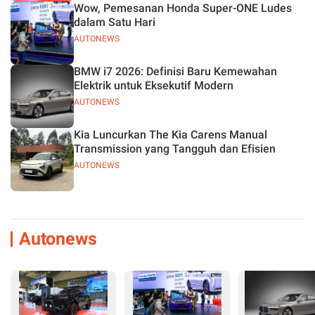
Wow, Pemesanan Honda Super-ONE Ludes
dalam Satu Hari
AUTONEWS
BMW i7 2026: Definisi Baru Kemewahan
Elektrik untuk Eksekutif Modern
AUTONEWS
Kia Luncurkan The Kia Carens Manual
Transmission yang Tangguh dan Efisien
AUTONEWS
Autonews