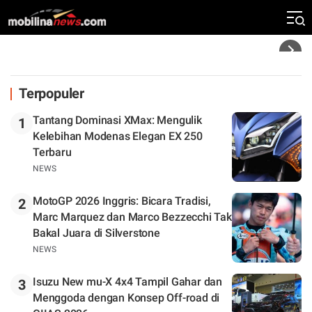
Klasemen
Headline
Terpopuler
Tantang Dominasi XMax: Mengulik
1
Kelebihan Modenas Elegan EX 250
Terbaru
NEWS
MotoGP 2026 Inggris: Bicara Tradisi,
2
Marc Marquez dan Marco Bezzecchi Tak
Bakal Juara di Silverstone
NEWS
Isuzu New mu-X 4x4 Tampil Gahar dan
3
Menggoda dengan Konsep Off-road di