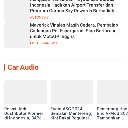
Indonesia Hadirkan Airport Transfer dan
Program Garuda Sky Rewards Berhadiah
Hybrid EV
AUTONEWS
Maverick Vinales Masih Cedera, Pembalap
Cadangan Pol Espargarodi Siap Bertarung
untuk MotoGP Inggris
MOTORINANEWS
Car Audio
Resmi Jadi
Event ASC 2024
Pemenang Hon
Dustributor Pioneer
Semakin Mentereng,
Brio V-Mod 20
di Indonesia, BAPJ
Kini Pakai Regulasi
Tambahkan
Luncurkan 2 Head
International IASCA
Sentuhan Drift
Unit Baru!
Proporsionalita