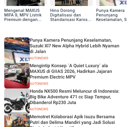
Mengenal MAXUS
Hino Dorong
Punya Kamera
MIFA 9, MPV Listrik
Digitalisasi dan
Penunjang
Premium dengan
Standarisasi Karoseri
Keselamatan, S
Kenyamanan Kelas
untuk Tingkatkan
Xl7 New Alpha
Atas
Kualitas Kendaraan
Hybrid Lebih 
di Jalan
Punya Kamera Penunjang Keselamatan,
Suzuki Xl7 New Alpha Hybrid Lebih Nyaman
di Jalan
AUTONEWS
Mengintip Konsep `A Quiet Luxury` ala
MAXUS di GIIAS 2026, Hadirkan Jajaran
Premium Electric MPV
AUTONEWS
Honda NX500 Resmi Meluncur di Indonesia:
Big Bike Adventure 471 cc Siap Tempur,
Dibanderol Rp230 Juta
AUTONEWS
Memotret Kolaborasi Apik Isuzu Bersama
Putri dan Delima Mandiri yang Jadi Solusi