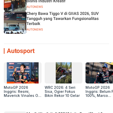
Bisnis Industri Kreatif
AUTONEWS
Chery Bawa Tiggo V di GIIAS 2026, SUV
Tangguh yang Tawarkan Fungsionalitas
Terbaik
AUTONEWS
Autosport
MotoGP 2026
WRC 2026: 4 Seri
MotoGP 2026
Inggris: Resmi,
Sisa, Ogier Fokus
Inggris: Belum F
Maverick Vinales Out
Bikin Rekor 10 Gelar
100%, Marco
dan Pol Espargaro
Bezzecchi Jala
Mengaspal di
Medis Sebelum
Silverstone. Seri
Ngegas Aprilia
Selanjutnya Belum
GP