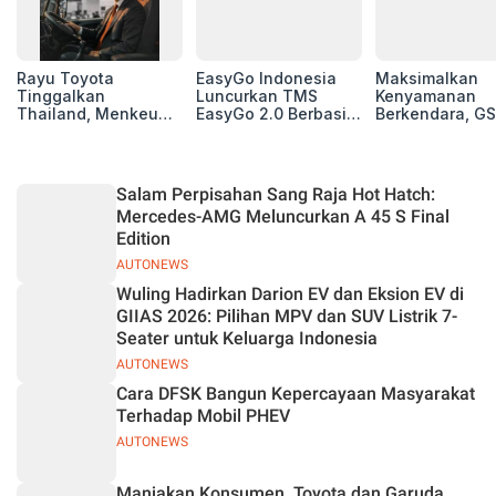
Rayu Toyota
EasyGo Indonesia
Maksimalkan
Tinggalkan
Luncurkan TMS
Kenyamanan
Thailand, Menkeu
EasyGo 2.0 Berbasis
Berkendara, GS
Purbaya Tawarkan
AI, Bantu Manajemen
Luncurkan EV
Insentif Besar demi
Transportasi End-to-
Auxiliary Batte
Jadikan Indonesia
End
GS CaRe di GII
Basis Produksi
2026
Salam Perpisahan Sang Raja Hot Hatch:
ASEAN
Mercedes-AMG Meluncurkan A 45 S Final
Edition
AUTONEWS
Wuling Hadirkan Darion EV dan Eksion EV di
GIIAS 2026: Pilihan MPV dan SUV Listrik 7-
Seater untuk Keluarga Indonesia
AUTONEWS
Cara DFSK Bangun Kepercayaan Masyarakat
Terhadap Mobil PHEV
AUTONEWS
Manjakan Konsumen, Toyota dan Garuda