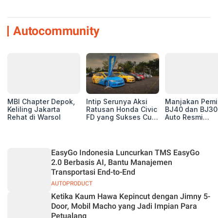
Autocommunity
MBI Chapter Depok,
Intip Serunya Aksi
Manjakan Pemil
Keliling Jakarta
Ratusan Honda Civic
BJ40 dan BJ30
Rehat di Warsol
FD yang Sukses Curi
Auto Resmi
Perhatian di Munas
Deklarasikan B
IV Ungaran!
ORV Chapter l
Touring Carita
EasyGo Indonesia Luncurkan TMS EasyGo
2.0 Berbasis AI, Bantu Manajemen
Transportasi End-to-End
AUTOPRODUCT
Ketika Kaum Hawa Kepincut dengan Jimny 5-
Door, Mobil Macho yang Jadi Impian Para
Petualang