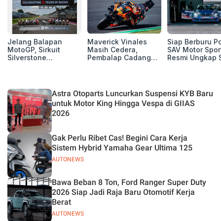
Jelang Balapan
Maverick Vinales
Siap Berburu P
MotoGP, Sirkuit
Masih Cedera,
SAV Motor Spor
Silverstone
Pembalap Cadangan
Resmi Ungkap 
Perpanjang Kerja
Pol Espargarodi Siap
Balap Musim 2
Sama Hingga 2028
Bertarung untuk
MotoGP Inggris
Astra Otoparts Luncurkan Suspensi KYB Baru
untuk Motor King Hingga Vespa di GIIAS
2026
Gak Perlu Ribet Cas! Begini Cara Kerja
Sistem Hybrid Yamaha Gear Ultima 125
AUTONEWS
Bawa Beban 8 Ton, Ford Ranger Super Duty
2026 Siap Jadi Raja Baru Otomotif Kerja
Berat
AUTONEWS