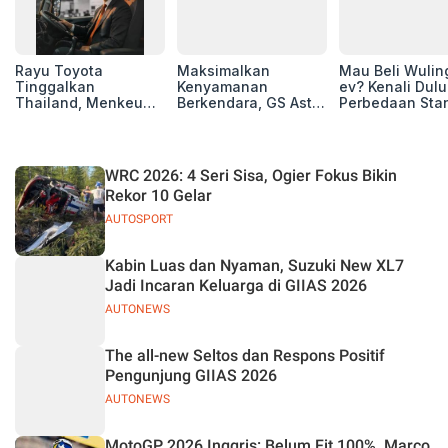
Rayu Toyota
Maksimalkan
Mau Beli Wuling
Tinggalkan
Kenyamanan
ev? Kenali Dulu
Thailand, Menkeu
Berkendara, GS Astra
Perbedaan Sta
Purbaya Tawarkan
Luncurkan EV
Range dan Lon
Insentif Besar demi
Auxiliary Battery dan
Range
Jadikan Indonesia
GS CaRe di GIIAS
Basis Produksi
2026
WRC 2026: 4 Seri Sisa, Ogier Fokus Bikin
ASEAN
Rekor 10 Gelar
AUTOSPORT
Kabin Luas dan Nyaman, Suzuki New XL7
Jadi Incaran Keluarga di GIIAS 2026
AUTONEWS
The all-new Seltos dan Respons Positif
Pengunjung GIIAS 2026
AUTONEWS
MotoGP 2026 Inggris: Belum Fit 100%, Marco