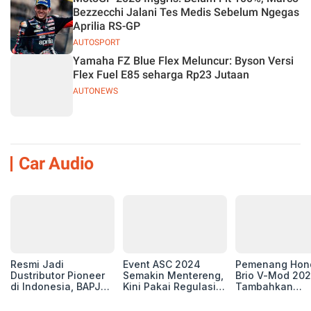
Bezzecchi Jalani Tes Medis Sebelum Ngegas
Aprilia RS-GP
AUTOSPORT
Yamaha FZ Blue Flex Meluncur: Byson Versi
Flex Fuel E85 seharga Rp23 Jutaan
AUTONEWS
Car Audio
Resmi Jadi
Event ASC 2024
Pemenang Hon
Dustributor Pioneer
Semakin Mentereng,
Brio V-Mod 20
di Indonesia, BAPJ
Kini Pakai Regulasi
Tambahkan
Luncurkan 2 Head
International IASCA
Sentuhan Drift
Unit Baru!
Proporsionalita