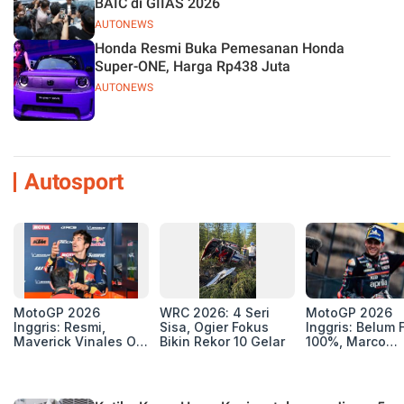
BAIC di GIIAS 2026
AUTONEWS
Honda Resmi Buka Pemesanan Honda
Super-ONE, Harga Rp438 Juta
AUTONEWS
Autosport
MotoGP 2026
WRC 2026: 4 Seri
MotoGP 2026
Inggris: Resmi,
Sisa, Ogier Fokus
Inggris: Belum F
Maverick Vinales Out
Bikin Rekor 10 Gelar
100%, Marco
dan Pol Espargaro
Bezzecchi Jala
Mengaspal di
Medis Sebelum
Silverstone. Seri
Ngegas Aprilia
Selanjutnya Belum
GP