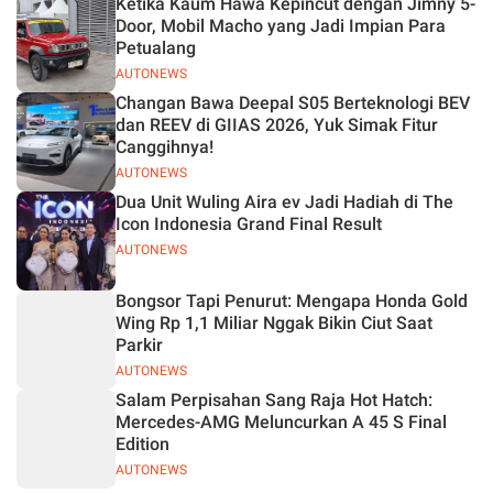
Ketika Kaum Hawa Kepincut dengan Jimny 5-
Jelas
Door, Mobil Macho yang Jadi Impian Para
Petualang
AUTONEWS
Changan Bawa Deepal S05 Berteknologi BEV
dan REEV di GIIAS 2026, Yuk Simak Fitur
Canggihnya!
AUTONEWS
Dua Unit Wuling Aira ev Jadi Hadiah di The
Icon Indonesia Grand Final Result
AUTONEWS
Bongsor Tapi Penurut: Mengapa Honda Gold
Wing Rp 1,1 Miliar Nggak Bikin Ciut Saat
Parkir
AUTONEWS
Salam Perpisahan Sang Raja Hot Hatch:
Mercedes-AMG Meluncurkan A 45 S Final
Edition
AUTONEWS