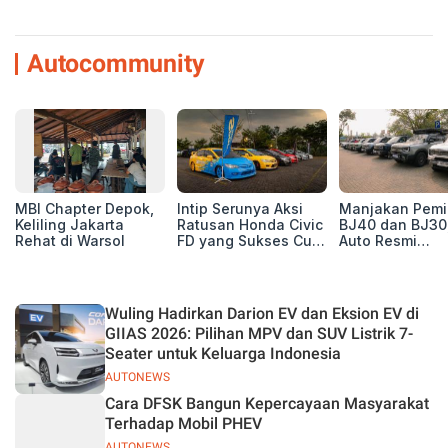
Autocommunity
MBI Chapter Depok,
Intip Serunya Aksi
Manjakan Pemil
Keliling Jakarta
Ratusan Honda Civic
BJ40 dan BJ30
Rehat di Warsol
FD yang Sukses Curi
Auto Resmi
Perhatian di Munas
Deklarasikan B
IV Ungaran!
ORV Chapter l
Touring Carita
Wuling Hadirkan Darion EV dan Eksion EV di
GIIAS 2026: Pilihan MPV dan SUV Listrik 7-
Seater untuk Keluarga Indonesia
AUTONEWS
Cara DFSK Bangun Kepercayaan Masyarakat
Terhadap Mobil PHEV
AUTONEWS