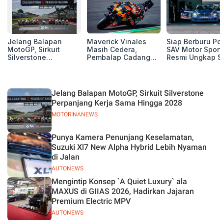
Jelang Balapan
Maverick Vinales
Siap Berburu P
MotoGP, Sirkuit
Masih Cedera,
SAV Motor Spor
Silverstone
Pembalap Cadangan
Resmi Ungkap 
Perpanjang Kerja
Pol Espargarodi Siap
Balap Musim 2
Sama Hingga 2028
Bertarung untuk
MotoGP Inggris
Jelang Balapan MotoGP, Sirkuit Silverstone
Perpanjang Kerja Sama Hingga 2028
MOTORINANEWS
Punya Kamera Penunjang Keselamatan,
Suzuki Xl7 New Alpha Hybrid Lebih Nyaman
di Jalan
AUTONEWS
Mengintip Konsep `A Quiet Luxury` ala
MAXUS di GIIAS 2026, Hadirkan Jajaran
Premium Electric MPV
AUTONEWS