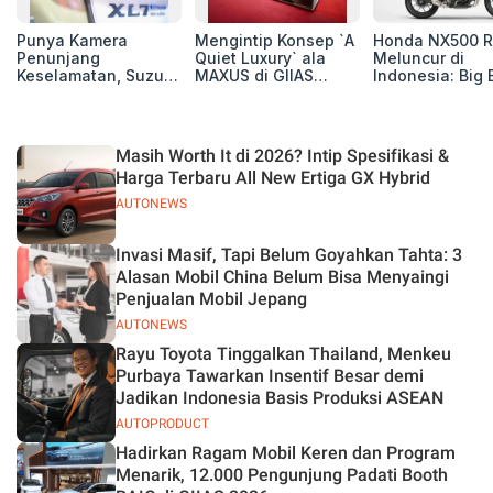
Punya Kamera
Mengintip Konsep `A
Honda NX500 R
Penunjang
Quiet Luxury` ala
Meluncur di
Keselamatan, Suzuki
MAXUS di GIIAS
Indonesia: Big 
Xl7 New Alpha
2026, Hadirkan
Adventure 471 
Hybrid Lebih Nyaman
Jajaran Premium
Siap Tempur,
di Jalan
Electric MPV
Dibanderol Rp
Juta
Masih Worth It di 2026? Intip Spesifikasi &
Harga Terbaru All New Ertiga GX Hybrid
AUTONEWS
Invasi Masif, Tapi Belum Goyahkan Tahta: 3
Alasan Mobil China Belum Bisa Menyaingi
Penjualan Mobil Jepang
AUTONEWS
Rayu Toyota Tinggalkan Thailand, Menkeu
Purbaya Tawarkan Insentif Besar demi
Jadikan Indonesia Basis Produksi ASEAN
AUTOPRODUCT
Hadirkan Ragam Mobil Keren dan Program
Menarik, 12.000 Pengunjung Padati Booth