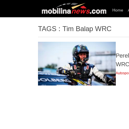
Home
TAGS : Tim Balap WRC
Perel
WRC,
Autospo