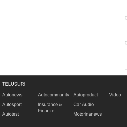
TELUSURI
Autonews
Autocommunity
Autoproduct
Video
Autosport
Insurance &
Car Audio
Finance
Autotest
Motorinanews