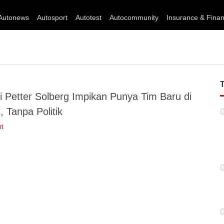
Autonews
Autosport
Autotest
Autocommunity
Insurance & Fina
i Petter Solberg Impikan Punya Tim Baru di
 Tanpa Politik
rt