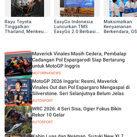
Rayu Toyota
EasyGo Indonesia
Maksimalkan
Tinggalkan
Luncurkan TMS
Kenyamanan
Thailand, Menkeu
EasyGo 2.0 Berbasis
Berkendara, GS
Purbaya Tawarkan
AI, Bantu Manajemen
Luncurkan EV
Insentif Besar demi
Transportasi End-to-
Auxiliary Batte
Jadikan Indonesia
End
GS CaRe di GII
Basis Produksi
2026
Maverick Vinales Masih Cedera, Pembalap
ASEAN
Cadangan Pol Espargarodi Siap Bertarung
untuk MotoGP Inggris
MOTORINANEWS
MotoGP 2026 Inggris: Resmi, Maverick
Vinales Out dan Pol Espargaro Mengaspal di
Silverstone. Seri Selanjutnya Belum Jelas
AUTOSPORT
WRC 2026: 4 Seri Sisa, Ogier Fokus Bikin
Rekor 10 Gelar
AUTOSPORT
Kabin Luas dan Nyaman, Suzuki New XL7