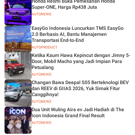
Honda Resmi Buka Pemesanan Honda
Jelas
Super-ONE, Harga Rp438 Juta
AUTONEWS
EasyGo Indonesia Luncurkan TMS EasyGo
2.0 Berbasis AI, Bantu Manajemen
Transportasi End-to-End
AUTOPRODUCT
Ketika Kaum Hawa Kepincut dengan Jimny 5-
Door, Mobil Macho yang Jadi Impian Para
Petualang
AUTONEWS
Changan Bawa Deepal S05 Berteknologi BEV
dan REEV di GIIAS 2026, Yuk Simak Fitur
Canggihnya!
AUTONEWS
Dua Unit Wuling Aira ev Jadi Hadiah di The
Icon Indonesia Grand Final Result
AUTONEWS