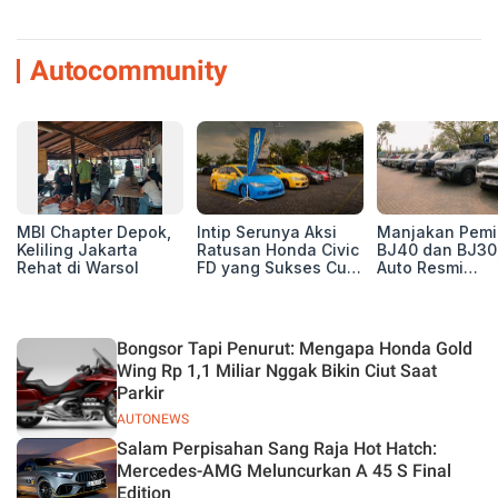
Autocommunity
MBI Chapter Depok,
Intip Serunya Aksi
Manjakan Pemil
Keliling Jakarta
Ratusan Honda Civic
BJ40 dan BJ30
Rehat di Warsol
FD yang Sukses Curi
Auto Resmi
Perhatian di Munas
Deklarasikan B
IV Ungaran!
ORV Chapter l
Touring Carita
Bongsor Tapi Penurut: Mengapa Honda Gold
Wing Rp 1,1 Miliar Nggak Bikin Ciut Saat
Parkir
AUTONEWS
Salam Perpisahan Sang Raja Hot Hatch:
Mercedes-AMG Meluncurkan A 45 S Final
Edition