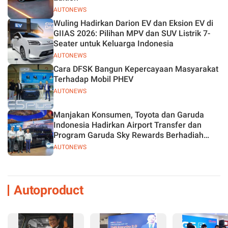
AUTONEWS
Wuling Hadirkan Darion EV dan Eksion EV di
GIIAS 2026: Pilihan MPV dan SUV Listrik 7-
Seater untuk Keluarga Indonesia
AUTONEWS
Cara DFSK Bangun Kepercayaan Masyarakat
Terhadap Mobil PHEV
AUTONEWS
Manjakan Konsumen, Toyota dan Garuda
Indonesia Hadirkan Airport Transfer dan
Program Garuda Sky Rewards Berhadiah
Hybrid EV
AUTONEWS
Autoproduct