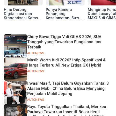
Hino Dorong
Punya Kamera
Mengintip Kons
Digitalisasi dan
Penunjang
Quiet Luxury` a
Standarisasi Karoseri
Keselamatan, Suzuki
MAXUS di GIIAS
untuk Tingkatkan
Xl7 New Alpha
2026, Hadirkan
Kualitas Kendaraan
Hybrid Lebih Nyaman
Jajaran Premi
di Jalan
Electric MPV
Chery Bawa Tiggo V di GIIAS 2026, SUV
Tangguh yang Tawarkan Fungsionalitas
Terbaik
AUTONEWS
Masih Worth It di 2026? Intip Spesifikasi &
Harga Terbaru All New Ertiga GX Hybrid
AUTONEWS
Invasi Masif, Tapi Belum Goyahkan Tahta: 3
Alasan Mobil China Belum Bisa Menyaingi
Penjualan Mobil Jepang
AUTONEWS
Rayu Toyota Tinggalkan Thailand, Menkeu
Purbaya Tawarkan Insentif Besar demi