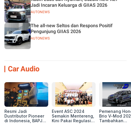
Jadi Incaran Keluarga di GIIAS 2026
AUTONEWS
The all-new Seltos dan Respons Positif
Pengunjung GIIAS 2026
AUTONEWS
Car Audio
Resmi Jadi
Event ASC 2024
Pemenang Hon
Dustributor Pioneer
Semakin Mentereng,
Brio V-Mod 20
di Indonesia, BAPJ
Kini Pakai Regulasi
Tambahkan
Luncurkan 2 Head
International IASCA
Sentuhan Drift
Unit Baru!
Proporsionalita