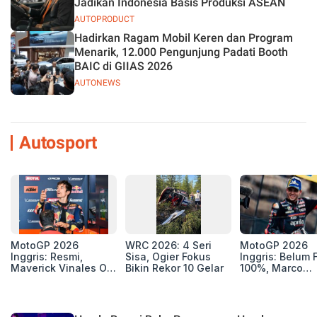
Jadikan Indonesia Basis Produksi ASEAN
AUTOPRODUCT
Hadirkan Ragam Mobil Keren dan Program
Menarik, 12.000 Pengunjung Padati Booth
BAIC di GIIAS 2026
AUTONEWS
Autosport
MotoGP 2026
WRC 2026: 4 Seri
MotoGP 2026
Inggris: Resmi,
Sisa, Ogier Fokus
Inggris: Belum F
Maverick Vinales Out
Bikin Rekor 10 Gelar
100%, Marco
dan Pol Espargaro
Bezzecchi Jala
Mengaspal di
Medis Sebelum
Silverstone. Seri
Ngegas Aprilia
Selanjutnya Belum
GP