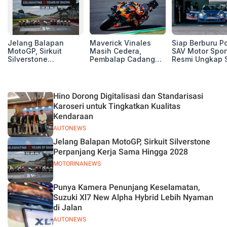
Jelang Balapan
Maverick Vinales
Siap Berburu P
MotoGP, Sirkuit
Masih Cedera,
SAV Motor Spor
Silverstone
Pembalap Cadangan
Resmi Ungkap 
Perpanjang Kerja
Pol Espargarodi Siap
Balap Musim 2
Sama Hingga 2028
Bertarung untuk
MotoGP Inggris
Hino Dorong Digitalisasi dan Standarisasi
Karoseri untuk Tingkatkan Kualitas
Kendaraan
AUTONEWS
Jelang Balapan MotoGP, Sirkuit Silverstone
Perpanjang Kerja Sama Hingga 2028
MOTORINANEWS
Punya Kamera Penunjang Keselamatan,
Suzuki Xl7 New Alpha Hybrid Lebih Nyaman
di Jalan
AUTONEWS