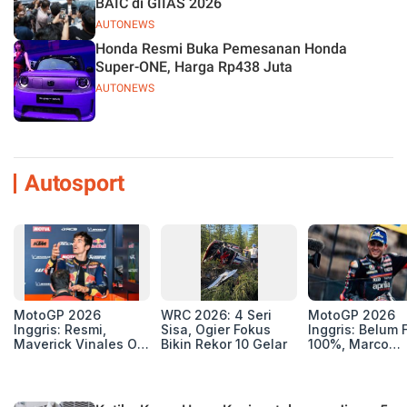
BAIC di GIIAS 2026
AUTONEWS
Honda Resmi Buka Pemesanan Honda
Super-ONE, Harga Rp438 Juta
AUTONEWS
Autosport
MotoGP 2026
WRC 2026: 4 Seri
MotoGP 2026
Inggris: Resmi,
Sisa, Ogier Fokus
Inggris: Belum F
Maverick Vinales Out
Bikin Rekor 10 Gelar
100%, Marco
dan Pol Espargaro
Bezzecchi Jala
Mengaspal di
Medis Sebelum
Silverstone. Seri
Ngegas Aprilia
Selanjutnya Belum
GP