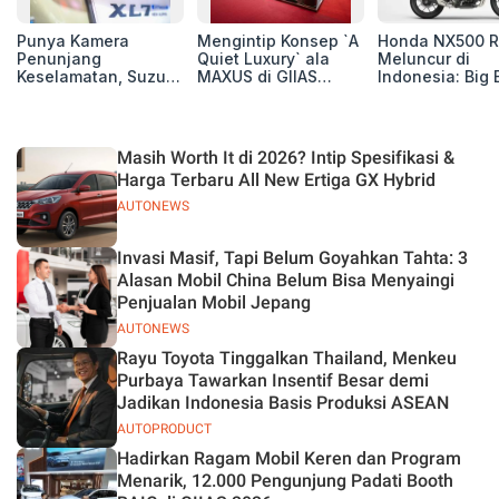
Punya Kamera
Mengintip Konsep `A
Honda NX500 R
Penunjang
Quiet Luxury` ala
Meluncur di
Keselamatan, Suzuki
MAXUS di GIIAS
Indonesia: Big 
Xl7 New Alpha
2026, Hadirkan
Adventure 471 
Hybrid Lebih Nyaman
Jajaran Premium
Siap Tempur,
di Jalan
Electric MPV
Dibanderol Rp
Juta
Masih Worth It di 2026? Intip Spesifikasi &
Harga Terbaru All New Ertiga GX Hybrid
AUTONEWS
Invasi Masif, Tapi Belum Goyahkan Tahta: 3
Alasan Mobil China Belum Bisa Menyaingi
Penjualan Mobil Jepang
AUTONEWS
Rayu Toyota Tinggalkan Thailand, Menkeu
Purbaya Tawarkan Insentif Besar demi
Jadikan Indonesia Basis Produksi ASEAN
AUTOPRODUCT
Hadirkan Ragam Mobil Keren dan Program
Menarik, 12.000 Pengunjung Padati Booth