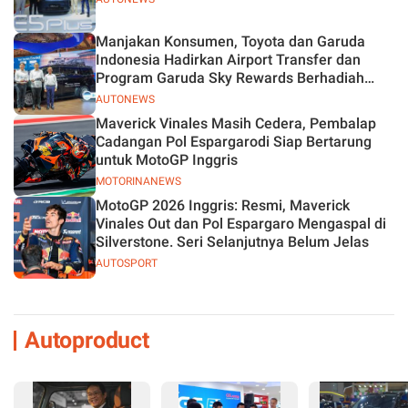
Manjakan Konsumen, Toyota dan Garuda
Indonesia Hadirkan Airport Transfer dan
Program Garuda Sky Rewards Berhadiah
Hybrid EV
AUTONEWS
Maverick Vinales Masih Cedera, Pembalap
Cadangan Pol Espargarodi Siap Bertarung
untuk MotoGP Inggris
MOTORINANEWS
MotoGP 2026 Inggris: Resmi, Maverick
Vinales Out dan Pol Espargaro Mengaspal di
Silverstone. Seri Selanjutnya Belum Jelas
AUTOSPORT
Autoproduct