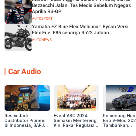
Bezzecchi Jalani Tes Medis Sebelum Ngegas
Aprilia RS-GP
AUTOSPORT
Yamaha FZ Blue Flex Meluncur: Byson Versi
Flex Fuel E85 seharga Rp23 Jutaan
AUTONEWS
Car Audio
Resmi Jadi
Event ASC 2024
Pemenang Hon
Dustributor Pioneer
Semakin Mentereng,
Brio V-Mod 20
di Indonesia, BAPJ
Kini Pakai Regulasi
Tambahkan
Luncurkan 2 Head
International IASCA
Sentuhan Drift
Unit Baru!
Proporsionalita