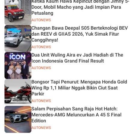
Ketika Kaum Hawa Kepincut dengan Jimny 5-
Jelas
Door, Mobil Macho yang Jadi Impian Para
Petualang
AUTONEWS
Changan Bawa Deepal S05 Berteknologi BEV
dan REEV di GIIAS 2026, Yuk Simak Fitur
Canggihnya!
AUTONEWS
Dua Unit Wuling Aira ev Jadi Hadiah di The
Icon Indonesia Grand Final Result
AUTONEWS
Bongsor Tapi Penurut: Mengapa Honda Gold
Wing Rp 1,1 Miliar Nggak Bikin Ciut Saat
Parkir
AUTONEWS
Salam Perpisahan Sang Raja Hot Hatch:
Mercedes-AMG Meluncurkan A 45 S Final
Edition
AUTONEWS