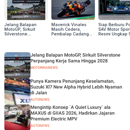
Jelang Balapan
Maverick Vinales
Siap Berburu P
MotoGP, Sirkuit
Masih Cedera,
SAV Motor Spor
Silverstone
Pembalap Cadangan
Resmi Ungkap 
Perpanjang Kerja
Pol Espargarodi Siap
Balap Musim 2
Sama Hingga 2028
Bertarung untuk
MotoGP Inggris
Jelang Balapan MotoGP, Sirkuit Silverstone
Perpanjang Kerja Sama Hingga 2028
MOTORINANEWS
Punya Kamera Penunjang Keselamatan,
Suzuki Xl7 New Alpha Hybrid Lebih Nyaman
di Jalan
AUTONEWS
Mengintip Konsep `A Quiet Luxury` ala
MAXUS di GIIAS 2026, Hadirkan Jajaran
Premium Electric MPV
AUTONEWS