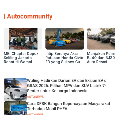
Autocommunity
MBI Chapter Depok,
Intip Serunya Aksi
Manjakan Pemil
Keliling Jakarta
Ratusan Honda Civic
BJ40 dan BJ30
Rehat di Warsol
FD yang Sukses Curi
Auto Resmi
Perhatian di Munas
Deklarasikan B
IV Ungaran!
ORV Chapter l
Touring Carita
Wuling Hadirkan Darion EV dan Eksion EV di
GIIAS 2026: Pilihan MPV dan SUV Listrik 7-
Seater untuk Keluarga Indonesia
AUTONEWS
Cara DFSK Bangun Kepercayaan Masyarakat
Terhadap Mobil PHEV
AUTONEWS