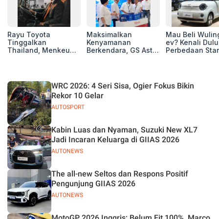
Rayu Toyota
Maksimalkan
Mau Beli Wuling
Tinggalkan
Kenyamanan
ev? Kenali Dulu
Thailand, Menkeu
Berkendara, GS Astra
Perbedaan Sta
Purbaya Tawarkan
Luncurkan EV
Range dan Lon
Insentif Besar demi
Auxiliary Battery dan
Range
Jadikan Indonesia
GS CaRe di GIIAS
Basis Produksi
2026
WRC 2026: 4 Seri Sisa, Ogier Fokus Bikin
ASEAN
Rekor 10 Gelar
AUTOSPORT
Kabin Luas dan Nyaman, Suzuki New XL7
Jadi Incaran Keluarga di GIIAS 2026
AUTONEWS
The all-new Seltos dan Respons Positif
Pengunjung GIIAS 2026
AUTONEWS
MotoGP 2026 Inggris: Belum Fit 100%, Marco