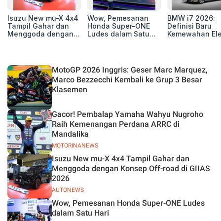
Isuzu New mu-X 4x4
Wow, Pemesanan
BMW i7 2026:
Tampil Gahar dan
Honda Super-ONE
Definisi Baru
Menggoda dengan
Ludes dalam Satu
Kemewahan Ele
Konsep Off-road di
Hari
untuk Eksekutif
GIIAS 2026
Modern
MotoGP 2026 Inggris: Geser Marc Marquez,
Marco Bezzecchi Kembali ke Grup 3 Besar
Klasemen
Gacor! Pembalap Yamaha Wahyu Nugroho
Raih Kemenangan Perdana ARRC di
Mandalika
MOTORINANEWS
Isuzu New mu-X 4x4 Tampil Gahar dan
Menggoda dengan Konsep Off-road di GIIAS
2026
AUTONEWS
Wow, Pemesanan Honda Super-ONE Ludes
dalam Satu Hari