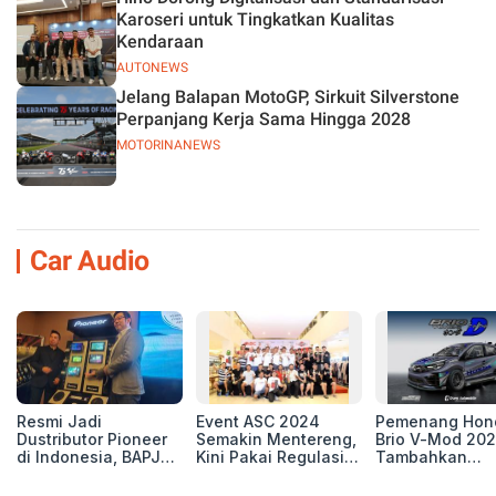
Karoseri untuk Tingkatkan Kualitas
Kendaraan
AUTONEWS
Jelang Balapan MotoGP, Sirkuit Silverstone
Perpanjang Kerja Sama Hingga 2028
MOTORINANEWS
Car Audio
Resmi Jadi
Event ASC 2024
Pemenang Hon
Dustributor Pioneer
Semakin Mentereng,
Brio V-Mod 20
di Indonesia, BAPJ
Kini Pakai Regulasi
Tambahkan
Luncurkan 2 Head
International IASCA
Sentuhan Drift
Unit Baru!
Proporsionalita