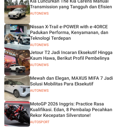
Kia Luncurkan The Kia Carens Manual
Transmission yang Tangguh dan Efisien
AUTONEWS
Nissan X-Trail e-POWER with e-4ORCE
Padukan Performa, Kenyamanan, dan
Teknologi Terdepan
AUTONEWS
Jetour T2 Jadi Incaran Eksekutif Hingga
Kaum Hawa, Berikut Profil Pembelinya
AUTONEWS
Mewah dan Elegan, MAXUS MIFA 7 Jadi
Solusi Mobilitas Para Eksekutif
AUTONEWS
MotoGP 2026 Inggris: Practice Rasa
Kualifikasi. Edan, 8 Pembalap Pecahkan
Rekor Kecepatan Silverstone!
AUTOSPORT