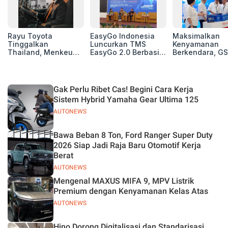
Rayu Toyota
EasyGo Indonesia
Maksimalkan
Tinggalkan
Luncurkan TMS
Kenyamanan
Thailand, Menkeu
EasyGo 2.0 Berbasis
Berkendara, GS
Purbaya Tawarkan
AI, Bantu Manajemen
Luncurkan EV
Insentif Besar demi
Transportasi End-to-
Auxiliary Batte
Jadikan Indonesia
End
GS CaRe di GII
Basis Produksi
2026
Gak Perlu Ribet Cas! Begini Cara Kerja
ASEAN
Sistem Hybrid Yamaha Gear Ultima 125
AUTONEWS
Bawa Beban 8 Ton, Ford Ranger Super Duty
2026 Siap Jadi Raja Baru Otomotif Kerja
Berat
AUTONEWS
Mengenal MAXUS MIFA 9, MPV Listrik
Premium dengan Kenyamanan Kelas Atas
AUTONEWS
Hino Dorong Digitalisasi dan Standarisasi