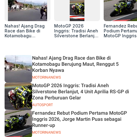
Nahas! Ajang Drag
MotoGP 2026
Fernandez Reb
Race dan Bike di
Inggris: Tradisi Aneh
Podium Pertam
Kotamobagu
Silverstone Berlanjut,
MotoGP Inggris
Berujung Maut,
4 Unit Aprilia RS-GP
2026, Jorge Ma
Renggut 5 Korban
di Zona Perburuan
Puas sebagai
Nyawa
Gelar
Runner-up
Nahas! Ajang Drag Race dan Bike di
Kotamobagu Berujung Maut, Renggut 5
Korban Nyawa
MOTORINANEWS
MotoGP 2026 Inggris: Tradisi Aneh
Silverstone Berlanjut, 4 Unit Aprilia RS-GP di
Zona Perburuan Gelar
AUTOSPORT
Fernandez Rebut Podium Pertama MotoGP
Inggris 2026, Jorge Martin Puas sebagai
Runner-up
MOTORINANEWS