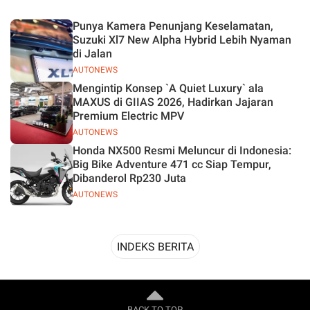
Desain
Punya Kamera Penunjang Keselamatan,
Suzuki Xl7 New Alpha Hybrid Lebih Nyaman
di Jalan
AUTONEWS
Mengintip Konsep `A Quiet Luxury` ala
MAXUS di GIIAS 2026, Hadirkan Jajaran
Premium Electric MPV
AUTONEWS
Honda NX500 Resmi Meluncur di Indonesia:
Big Bike Adventure 471 cc Siap Tempur,
Dibanderol Rp230 Juta
AUTONEWS
INDEKS BERITA
BACK TO TOP