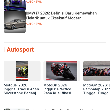
AUTONEWS
BMW i7 2026: Definisi Baru Kemewahan
Elektrik untuk Eksekutif Modern
AUTONEWS
Autosport
MotoGP 2026
MotoGP 2026
MotoGP 2026: D
Inggris: Tradisi Aneh
Inggris: Practice
Pembalap 2027
Silverstone Berlanjut,
Rasa Kualifikasi.
Tinggal Tungg
4 Unit Aprilia RS-GP
Edan, 8 Pembalap
Beberapa Kursi
di Zona Perburuan
Pecahkan Rekor
Gelar
Kecepatan
Silverstone!