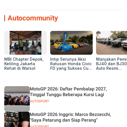
Autocommunity
MBI Chapter Depok,
Intip Serunya Aksi
Manjakan Pemil
Keliling Jakarta
Ratusan Honda Civic
BJ40 dan BJ30
Rehat di Warsol
FD yang Sukses Curi
Auto Resmi
Perhatian di Munas
Deklarasikan B
IV Ungaran!
ORV Chapter l
Touring Carita
MotoGP 2026: Daftar Pembalap 2027,
Tinggal Tunggu Beberapa Kursi Lagi
AUTOSPORT
MotoGP 2026 Inggris: Marco Bezzecchi,
"Saya Petarung dan Siap Perang"
AUTOSPORT