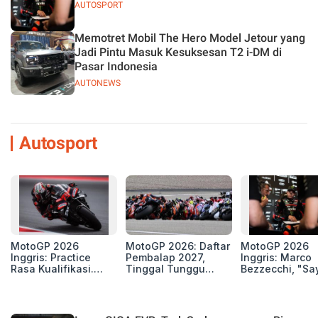
AUTOSPORT
Memotret Mobil The Hero Model Jetour yang
Jadi Pintu Masuk Kesuksesan T2 i-DM di
Pasar Indonesia
AUTONEWS
Autosport
MotoGP 2026
MotoGP 2026: Daftar
MotoGP 2026
Inggris: Practice
Pembalap 2027,
Inggris: Marco
Rasa Kualifikasi.
Tinggal Tunggu
Bezzecchi, "Sa
Edan, 8 Pembalap
Beberapa Kursi Lagi
Petarung dan S
Pecahkan Rekor
Perang"
Kecepatan
Silverstone!