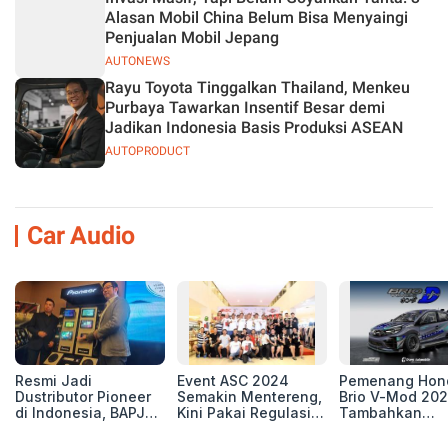
Alasan Mobil China Belum Bisa Menyaingi
Penjualan Mobil Jepang
AUTONEWS
Rayu Toyota Tinggalkan Thailand, Menkeu
Purbaya Tawarkan Insentif Besar demi
Jadikan Indonesia Basis Produksi ASEAN
AUTOPRODUCT
Car Audio
Resmi Jadi
Event ASC 2024
Pemenang Hon
Dustributor Pioneer
Semakin Mentereng,
Brio V-Mod 20
di Indonesia, BAPJ
Kini Pakai Regulasi
Tambahkan
Luncurkan 2 Head
International IASCA
Sentuhan Drift
Unit Baru!
Proporsionalita