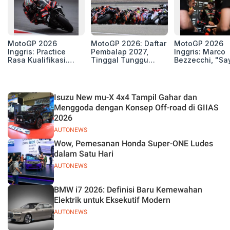
MotoGP 2026
MotoGP 2026: Daftar
MotoGP 2026
Inggris: Practice
Pembalap 2027,
Inggris: Marco
Rasa Kualifikasi.
Tinggal Tunggu
Bezzecchi, "Sa
Edan, 8 Pembalap
Beberapa Kursi Lagi
Petarung dan S
Pecahkan Rekor
Perang"
Kecepatan
Silverstone!
Isuzu New mu-X 4x4 Tampil Gahar dan
Menggoda dengan Konsep Off-road di GIIAS
2026
AUTONEWS
Wow, Pemesanan Honda Super-ONE Ludes
dalam Satu Hari
AUTONEWS
BMW i7 2026: Definisi Baru Kemewahan
Elektrik untuk Eksekutif Modern
AUTONEWS