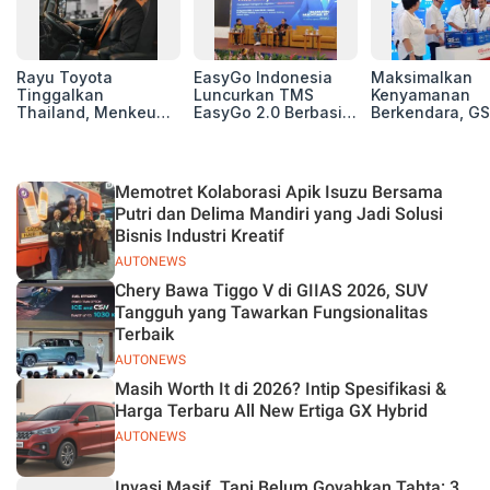
Rayu Toyota
EasyGo Indonesia
Maksimalkan
Tinggalkan
Luncurkan TMS
Kenyamanan
Thailand, Menkeu
EasyGo 2.0 Berbasis
Berkendara, GS
Purbaya Tawarkan
AI, Bantu Manajemen
Luncurkan EV
Insentif Besar demi
Transportasi End-to-
Auxiliary Batte
Jadikan Indonesia
End
GS CaRe di GII
Basis Produksi
2026
Memotret Kolaborasi Apik Isuzu Bersama
ASEAN
Putri dan Delima Mandiri yang Jadi Solusi
Bisnis Industri Kreatif
AUTONEWS
Chery Bawa Tiggo V di GIIAS 2026, SUV
Tangguh yang Tawarkan Fungsionalitas
Terbaik
AUTONEWS
Masih Worth It di 2026? Intip Spesifikasi &
Harga Terbaru All New Ertiga GX Hybrid
AUTONEWS
Invasi Masif, Tapi Belum Goyahkan Tahta: 3