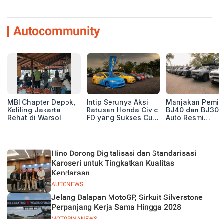
Autocommunity
MBI Chapter Depok,
Intip Serunya Aksi
Manjakan Pemil
Keliling Jakarta
Ratusan Honda Civic
BJ40 dan BJ30
Rehat di Warsol
FD yang Sukses Curi
Auto Resmi
Perhatian di Munas
Deklarasikan B
IV Ungaran!
ORV Chapter l
Touring Carita
Hino Dorong Digitalisasi dan Standarisasi
Karoseri untuk Tingkatkan Kualitas
Kendaraan
AUTONEWS
Jelang Balapan MotoGP, Sirkuit Silverstone
Perpanjang Kerja Sama Hingga 2028
MOTORINANEWS