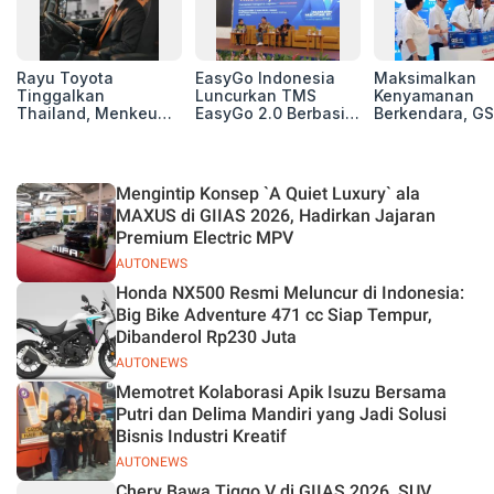
Rayu Toyota
EasyGo Indonesia
Maksimalkan
Tinggalkan
Luncurkan TMS
Kenyamanan
Thailand, Menkeu
EasyGo 2.0 Berbasis
Berkendara, GS
Purbaya Tawarkan
AI, Bantu Manajemen
Luncurkan EV
Insentif Besar demi
Transportasi End-to-
Auxiliary Batte
Jadikan Indonesia
End
GS CaRe di GII
Basis Produksi
2026
Mengintip Konsep `A Quiet Luxury` ala
ASEAN
MAXUS di GIIAS 2026, Hadirkan Jajaran
Premium Electric MPV
AUTONEWS
Honda NX500 Resmi Meluncur di Indonesia:
Big Bike Adventure 471 cc Siap Tempur,
Dibanderol Rp230 Juta
AUTONEWS
Memotret Kolaborasi Apik Isuzu Bersama
Putri dan Delima Mandiri yang Jadi Solusi
Bisnis Industri Kreatif
AUTONEWS
Chery Bawa Tiggo V di GIIAS 2026, SUV