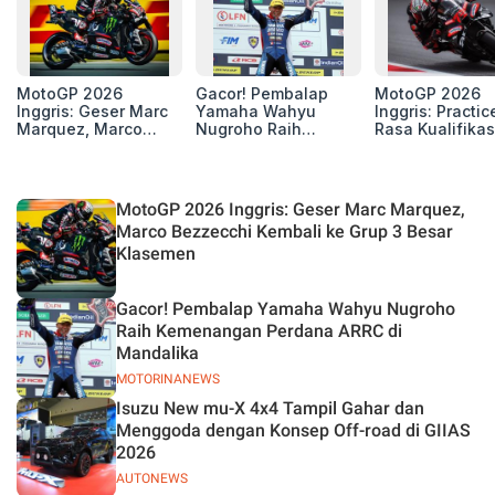
MotoGP 2026
Gacor! Pembalap
MotoGP 2026
Inggris: Geser Marc
Yamaha Wahyu
Inggris: Practic
Marquez, Marco
Nugroho Raih
Rasa Kualifikas
Bezzecchi Kembali
Kemenangan
Edan, 8 Pemba
ke Grup 3 Besar
Perdana ARRC di
Pecahkan Reko
Klasemen
Mandalika
Kecepatan
Silverstone!
MotoGP 2026 Inggris: Geser Marc Marquez,
Marco Bezzecchi Kembali ke Grup 3 Besar
Klasemen
Gacor! Pembalap Yamaha Wahyu Nugroho
Raih Kemenangan Perdana ARRC di
Mandalika
MOTORINANEWS
Isuzu New mu-X 4x4 Tampil Gahar dan
Menggoda dengan Konsep Off-road di GIIAS
2026
AUTONEWS