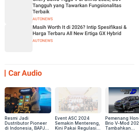
Tangguh yang Tawarkan Fungsionalitas
Terbaik
AUTONEWS
Masih Worth It di 2026? Intip Spesifikasi &
Harga Terbaru All New Ertiga GX Hybrid
AUTONEWS
Car Audio
Resmi Jadi
Event ASC 2024
Pemenang Hon
Dustributor Pioneer
Semakin Mentereng,
Brio V-Mod 20
di Indonesia, BAPJ
Kini Pakai Regulasi
Tambahkan
Luncurkan 2 Head
International IASCA
Sentuhan Drift
Unit Baru!
Proporsionalita