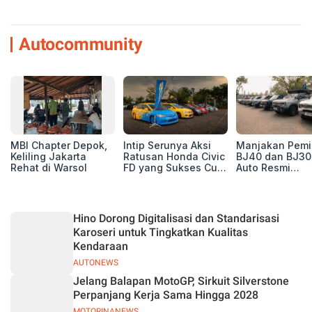
Autocommunity
MBI Chapter Depok,
Intip Serunya Aksi
Manjakan Pemil
Keliling Jakarta
Ratusan Honda Civic
BJ40 dan BJ30
Rehat di Warsol
FD yang Sukses Curi
Auto Resmi
Perhatian di Munas
Deklarasikan B
IV Ungaran!
ORV Chapter l
Touring Carita
Hino Dorong Digitalisasi dan Standarisasi
Karoseri untuk Tingkatkan Kualitas
Kendaraan
AUTONEWS
Jelang Balapan MotoGP, Sirkuit Silverstone
Perpanjang Kerja Sama Hingga 2028
MOTORINANEWS