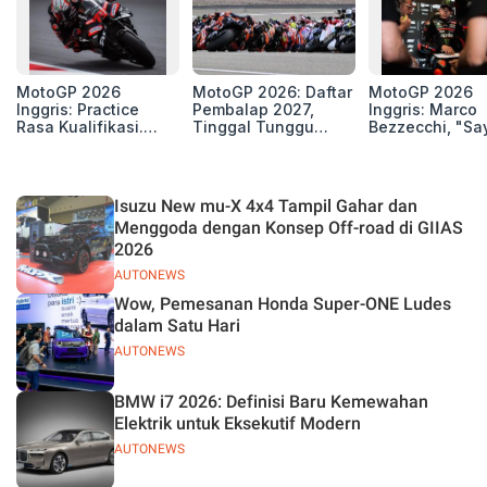
MotoGP 2026
MotoGP 2026: Daftar
MotoGP 2026
Inggris: Practice
Pembalap 2027,
Inggris: Marco
Rasa Kualifikasi.
Tinggal Tunggu
Bezzecchi, "Sa
Edan, 8 Pembalap
Beberapa Kursi Lagi
Petarung dan S
Pecahkan Rekor
Perang"
Kecepatan
Silverstone!
Isuzu New mu-X 4x4 Tampil Gahar dan
Menggoda dengan Konsep Off-road di GIIAS
2026
AUTONEWS
Wow, Pemesanan Honda Super-ONE Ludes
dalam Satu Hari
AUTONEWS
BMW i7 2026: Definisi Baru Kemewahan
Elektrik untuk Eksekutif Modern
AUTONEWS