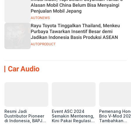
Alasan Mobil China Belum Bisa Menyaingi
Penjualan Mobil Jepang
AUTONEWS
Rayu Toyota Tinggalkan Thailand, Menkeu
Purbaya Tawarkan Insentif Besar demi
Jadikan Indonesia Basis Produksi ASEAN
AUTOPRODUCT
Car Audio
Resmi Jadi
Event ASC 2024
Pemenang Hon
Dustributor Pioneer
Semakin Mentereng,
Brio V-Mod 20
di Indonesia, BAPJ
Kini Pakai Regulasi
Tambahkan
Luncurkan 2 Head
International IASCA
Sentuhan Drift
Unit Baru!
Proporsionalita