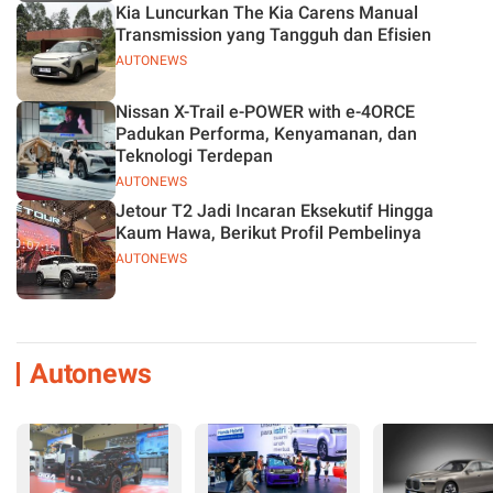
Kia Luncurkan The Kia Carens Manual
Transmission yang Tangguh dan Efisien
AUTONEWS
Nissan X-Trail e-POWER with e-4ORCE
Padukan Performa, Kenyamanan, dan
Teknologi Terdepan
AUTONEWS
Jetour T2 Jadi Incaran Eksekutif Hingga
Kaum Hawa, Berikut Profil Pembelinya
AUTONEWS
Autonews