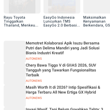
Rayu Toyota
EasyGo Indonesia
Maksimalkan
Tinggalkan
Luncurkan TMS
Kenyamanan
Thailand, Menkeu
EasyGo 2.0 Berbasis
Berkendara, GS
Purbaya Tawarkan
AI, Bantu Manajemen
Luncurkan EV
Insentif Besar demi
Transportasi End-to-
Auxiliary Batte
Jadikan Indonesia
End
GS CaRe di GII
Basis Produksi
2026
Memotret Kolaborasi Apik Isuzu Bersama
ASEAN
Putri dan Delima Mandiri yang Jadi Solusi
Bisnis Industri Kreatif
AUTONEWS
Chery Bawa Tiggo V di GIIAS 2026, SUV
Tangguh yang Tawarkan Fungsionalitas
Terbaik
AUTONEWS
Masih Worth It di 2026? Intip Spesifikasi &
Harga Terbaru All New Ertiga GX Hybrid
AUTONEWS
Invasi Masif, Tapi Belum Goyahkan Tahta: 3