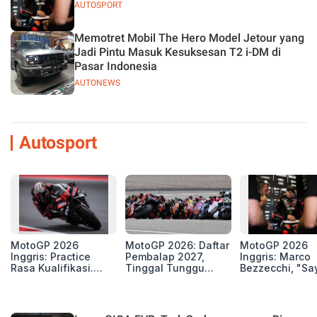
AUTOSPORT
Memotret Mobil The Hero Model Jetour yang
Jadi Pintu Masuk Kesuksesan T2 i-DM di
Pasar Indonesia
AUTONEWS
Autosport
MotoGP 2026
MotoGP 2026: Daftar
MotoGP 2026
Inggris: Practice
Pembalap 2027,
Inggris: Marco
Rasa Kualifikasi.
Tinggal Tunggu
Bezzecchi, "Sa
Edan, 8 Pembalap
Beberapa Kursi Lagi
Petarung dan S
Pecahkan Rekor
Perang"
Kecepatan
Silverstone!