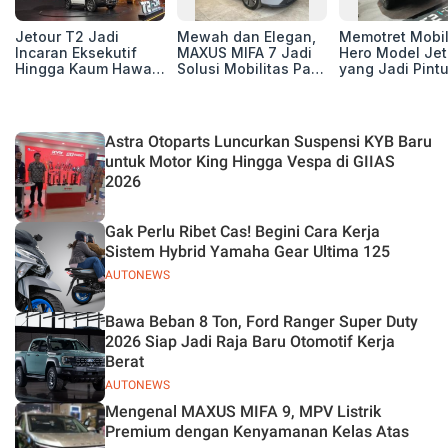
Jetour T2 Jadi
Mewah dan Elegan,
Memotret Mobi
Incaran Eksekutif
MAXUS MIFA 7 Jadi
Hero Model Jet
Hingga Kaum Hawa,
Solusi Mobilitas Para
yang Jadi Pint
Berikut Profil
Eksekutif
Masuk Kesuks
Pembelinya
T2 i-DM di Pas
Indonesia
Astra Otoparts Luncurkan Suspensi KYB Baru
untuk Motor King Hingga Vespa di GIIAS
2026
Gak Perlu Ribet Cas! Begini Cara Kerja
Sistem Hybrid Yamaha Gear Ultima 125
AUTONEWS
Bawa Beban 8 Ton, Ford Ranger Super Duty
2026 Siap Jadi Raja Baru Otomotif Kerja
Berat
AUTONEWS
Mengenal MAXUS MIFA 9, MPV Listrik
Premium dengan Kenyamanan Kelas Atas