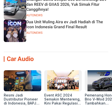
dan REEV di GIIAS 2026, Yuk Simak Fitur
Canggihnya!
AUTONEWS
Dua Unit Wuling Aira ev Jadi Hadiah di The
Icon Indonesia Grand Final Result
AUTONEWS
Car Audio
Resmi Jadi
Event ASC 2024
Pemenang Hon
Dustributor Pioneer
Semakin Mentereng,
Brio V-Mod 20
di Indonesia, BAPJ
Kini Pakai Regulasi
Tambahkan
Luncurkan 2 Head
International IASCA
Sentuhan Drift
Unit Baru!
Proporsionalita