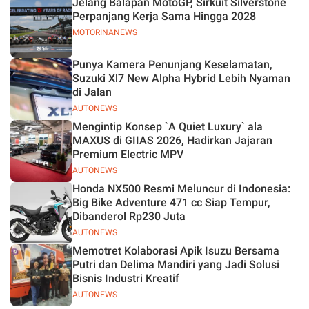
Jelang Balapan MotoGP, Sirkuit Silverstone
Perpanjang Kerja Sama Hingga 2028
MOTORINANEWS
Punya Kamera Penunjang Keselamatan,
Suzuki Xl7 New Alpha Hybrid Lebih Nyaman
di Jalan
AUTONEWS
Mengintip Konsep `A Quiet Luxury` ala
MAXUS di GIIAS 2026, Hadirkan Jajaran
Premium Electric MPV
AUTONEWS
Honda NX500 Resmi Meluncur di Indonesia:
Big Bike Adventure 471 cc Siap Tempur,
Dibanderol Rp230 Juta
AUTONEWS
Memotret Kolaborasi Apik Isuzu Bersama
Putri dan Delima Mandiri yang Jadi Solusi
Bisnis Industri Kreatif
AUTONEWS