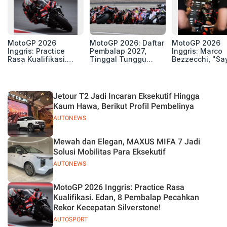
MotoGP 2026
MotoGP 2026: Daftar
MotoGP 2026
Inggris: Practice
Pembalap 2027,
Inggris: Marco
Rasa Kualifikasi.
Tinggal Tunggu
Bezzecchi, "Sa
Edan, 8 Pembalap
Beberapa Kursi Lagi
Petarung dan S
Pecahkan Rekor
Perang"
Kecepatan
Silverstone!
Jetour T2 Jadi Incaran Eksekutif Hingga
Kaum Hawa, Berikut Profil Pembelinya
AUTONEWS
Mewah dan Elegan, MAXUS MIFA 7 Jadi
Solusi Mobilitas Para Eksekutif
AUTONEWS
MotoGP 2026 Inggris: Practice Rasa
Kualifikasi. Edan, 8 Pembalap Pecahkan
Rekor Kecepatan Silverstone!
AUTOSPORT