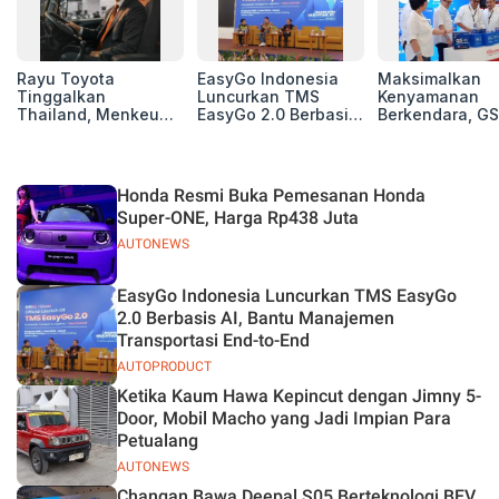
Rayu Toyota
EasyGo Indonesia
Maksimalkan
Tinggalkan
Luncurkan TMS
Kenyamanan
Thailand, Menkeu
EasyGo 2.0 Berbasis
Berkendara, GS
Purbaya Tawarkan
AI, Bantu Manajemen
Luncurkan EV
Insentif Besar demi
Transportasi End-to-
Auxiliary Batte
Jadikan Indonesia
End
GS CaRe di GII
Basis Produksi
2026
Honda Resmi Buka Pemesanan Honda
ASEAN
Super-ONE, Harga Rp438 Juta
AUTONEWS
EasyGo Indonesia Luncurkan TMS EasyGo
2.0 Berbasis AI, Bantu Manajemen
Transportasi End-to-End
AUTOPRODUCT
Ketika Kaum Hawa Kepincut dengan Jimny 5-
Door, Mobil Macho yang Jadi Impian Para
Petualang
AUTONEWS
Changan Bawa Deepal S05 Berteknologi BEV