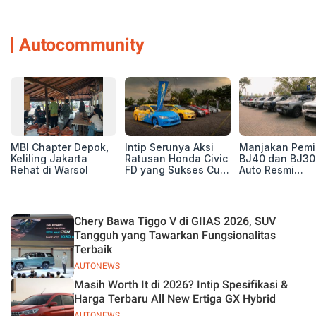
Autocommunity
MBI Chapter Depok,
Intip Serunya Aksi
Manjakan Pemil
Keliling Jakarta
Ratusan Honda Civic
BJ40 dan BJ30
Rehat di Warsol
FD yang Sukses Curi
Auto Resmi
Perhatian di Munas
Deklarasikan B
IV Ungaran!
ORV Chapter l
Touring Carita
Chery Bawa Tiggo V di GIIAS 2026, SUV
Tangguh yang Tawarkan Fungsionalitas
Terbaik
AUTONEWS
Masih Worth It di 2026? Intip Spesifikasi &
Harga Terbaru All New Ertiga GX Hybrid
AUTONEWS