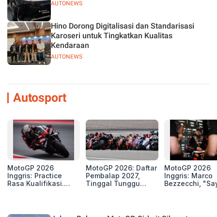
AUTONEWS
Hino Dorong Digitalisasi dan Standarisasi
Karoseri untuk Tingkatkan Kualitas
Kendaraan
AUTONEWS
Autosport
MotoGP 2026
MotoGP 2026: Daftar
MotoGP 2026
Inggris: Practice
Pembalap 2027,
Inggris: Marco
Rasa Kualifikasi.
Tinggal Tunggu
Bezzecchi, "Sa
Edan, 8 Pembalap
Beberapa Kursi Lagi
Petarung dan S
Pecahkan Rekor
Perang"
Kecepatan
Silverstone!