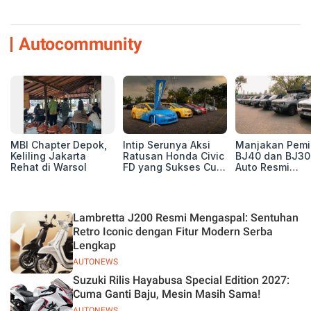
Autocommunity
MBI Chapter Depok,
Intip Serunya Aksi
Manjakan Pemil
Keliling Jakarta
Ratusan Honda Civic
BJ40 dan BJ30
Rehat di Warsol
FD yang Sukses Curi
Auto Resmi
Perhatian di Munas
Deklarasikan B
IV Ungaran!
ORV Chapter l
Touring Carita
Lambretta J200 Resmi Mengaspal: Sentuhan
Retro Iconic dengan Fitur Modern Serba
Lengkap
AUTONEWS
Suzuki Rilis Hayabusa Special Edition 2027:
Cuma Ganti Baju, Mesin Masih Sama!
AUTONEWS