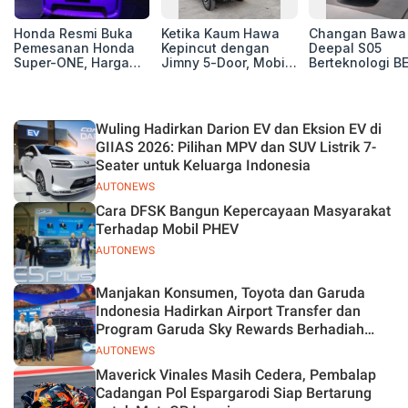
Honda Resmi Buka
Ketika Kaum Hawa
Changan Bawa
Pemesanan Honda
Kepincut dengan
Deepal S05
Super-ONE, Harga
Jimny 5-Door, Mobil
Berteknologi B
Rp438 Juta
Macho yang Jadi
dan REEV di GI
Impian Para
2026, Yuk Sima
Petualang
Fitur Canggihn
Wuling Hadirkan Darion EV dan Eksion EV di
GIIAS 2026: Pilihan MPV dan SUV Listrik 7-
Seater untuk Keluarga Indonesia
AUTONEWS
Cara DFSK Bangun Kepercayaan Masyarakat
Terhadap Mobil PHEV
AUTONEWS
Manjakan Konsumen, Toyota dan Garuda
Indonesia Hadirkan Airport Transfer dan
Program Garuda Sky Rewards Berhadiah
Hybrid EV
AUTONEWS
Maverick Vinales Masih Cedera, Pembalap
Cadangan Pol Espargarodi Siap Bertarung