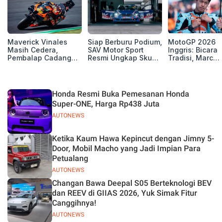
Maverick Vinales
Siap Berburu Podium,
MotoGP 2026
Masih Cedera,
SAV Motor Sport
Inggris: Bicara
Pembalap Cadangan
Resmi Ungkap Skuad
Tradisi, Marc
Pol Espargarodi Siap
Balap Musim 2026
Marquez dan M
Bertarung untuk
Bezzecchi Tak 
MotoGP Inggris
Juara di Si
Honda Resmi Buka Pemesanan Honda
Super-ONE, Harga Rp438 Juta
AUTONEWS
Ketika Kaum Hawa Kepincut dengan Jimny 5-
Door, Mobil Macho yang Jadi Impian Para
Petualang
AUTONEWS
Changan Bawa Deepal S05 Berteknologi BEV
dan REEV di GIIAS 2026, Yuk Simak Fitur
Canggihnya!
AUTONEWS