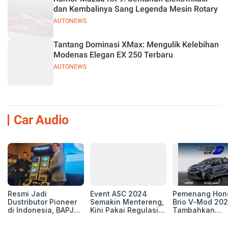
dan Kembalinya Sang Legenda Mesin Rotary
AUTONEWS
Tantang Dominasi XMax: Mengulik Kelebihan
Modenas Elegan EX 250 Terbaru
AUTONEWS
Car Audio
Resmi Jadi
Event ASC 2024
Pemenang Hon
Dustributor Pioneer
Semakin Mentereng,
Brio V-Mod 20
di Indonesia, BAPJ
Kini Pakai Regulasi
Tambahkan
Luncurkan 2 Head
International IASCA
Sentuhan Drift
Unit Baru!
Proporsionalita