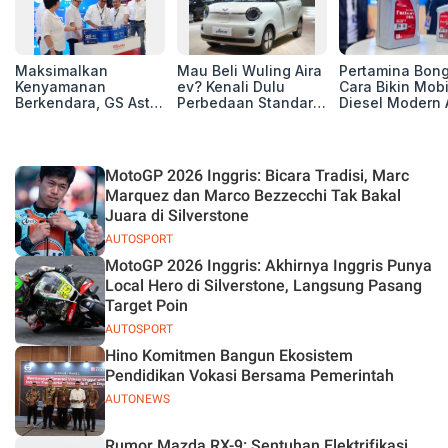
Maksimalkan
Mau Beli Wuling Aira
Pertamina Bon
Kenyamanan
ev? Kenali Dulu
Cara Bikin Mobi
Berkendara, GS Astra
Perbedaan Standard
Diesel Modern 
Luncurkan EV
Range dan Long
Berpuluh Ribu
Auxiliary Battery dan
Range
Kilometer!
GS CaRe di GIIAS
2026
MotoGP 2026 Inggris: Bicara Tradisi, Marc
Marquez dan Marco Bezzecchi Tak Bakal
Juara di Silverstone
AUTOSPORT
MotoGP 2026 Inggris: Akhirnya Inggris Punya
Local Hero di Silverstone, Langsung Pasang
Target Poin
AUTOSPORT
Hino Komitmen Bangun Ekosistem
Pendidikan Vokasi Bersama Pemerintah
AUTONEWS
Rumor Mazda RX-9: Sentuhan Elektrifikasi