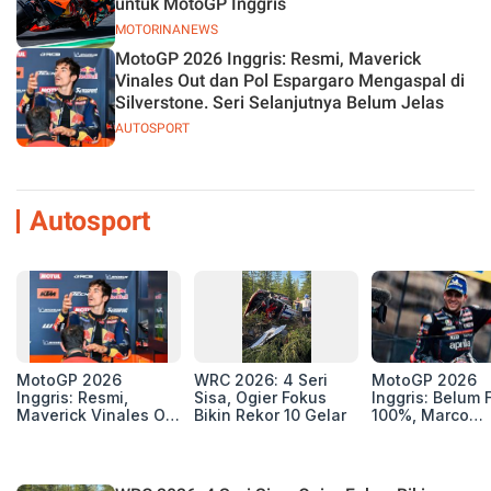
untuk MotoGP Inggris
MOTORINANEWS
MotoGP 2026 Inggris: Resmi, Maverick
Vinales Out dan Pol Espargaro Mengaspal di
Silverstone. Seri Selanjutnya Belum Jelas
AUTOSPORT
Autosport
MotoGP 2026
WRC 2026: 4 Seri
MotoGP 2026
Inggris: Resmi,
Sisa, Ogier Fokus
Inggris: Belum F
Maverick Vinales Out
Bikin Rekor 10 Gelar
100%, Marco
dan Pol Espargaro
Bezzecchi Jala
Mengaspal di
Medis Sebelum
Silverstone. Seri
Ngegas Aprilia
Selanjutnya Belum
GP