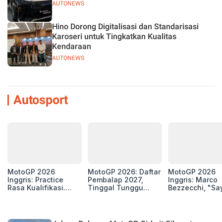
AUTONEWS
Hino Dorong Digitalisasi dan Standarisasi
Karoseri untuk Tingkatkan Kualitas
Kendaraan
AUTONEWS
Autosport
MotoGP 2026
MotoGP 2026: Daftar
MotoGP 2026
Inggris: Practice
Pembalap 2027,
Inggris: Marco
Rasa Kualifikasi.
Tinggal Tunggu
Bezzecchi, "Sa
Edan, 8 Pembalap
Beberapa Kursi Lagi
Petarung dan S
Pecahkan Rekor
Perang"
Kecepatan
Silverstone!