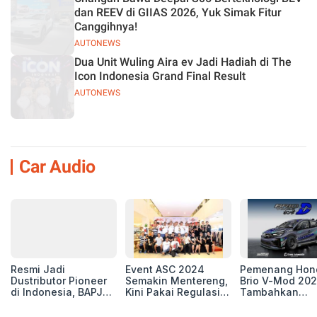
dan REEV di GIIAS 2026, Yuk Simak Fitur
Canggihnya!
AUTONEWS
Dua Unit Wuling Aira ev Jadi Hadiah di The
Icon Indonesia Grand Final Result
AUTONEWS
Car Audio
Resmi Jadi
Event ASC 2024
Pemenang Hon
Dustributor Pioneer
Semakin Mentereng,
Brio V-Mod 20
di Indonesia, BAPJ
Kini Pakai Regulasi
Tambahkan
Luncurkan 2 Head
International IASCA
Sentuhan Drift
Unit Baru!
Proporsionalita