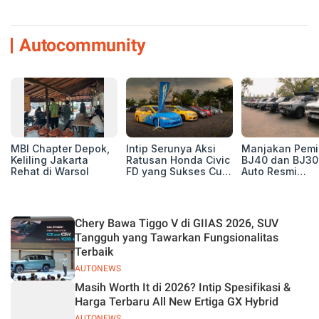
Autocommunity
MBI Chapter Depok,
Intip Serunya Aksi
Manjakan Pemil
Keliling Jakarta
Ratusan Honda Civic
BJ40 dan BJ30
Rehat di Warsol
FD yang Sukses Curi
Auto Resmi
Perhatian di Munas
Deklarasikan B
IV Ungaran!
ORV Chapter l
Touring Carita
Chery Bawa Tiggo V di GIIAS 2026, SUV
Tangguh yang Tawarkan Fungsionalitas
Terbaik
AUTONEWS
Masih Worth It di 2026? Intip Spesifikasi &
Harga Terbaru All New Ertiga GX Hybrid
AUTONEWS