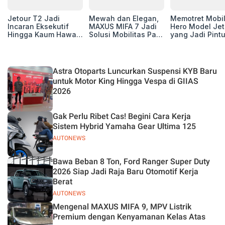
Jetour T2 Jadi
Mewah dan Elegan,
Memotret Mobi
Incaran Eksekutif
MAXUS MIFA 7 Jadi
Hero Model Jet
Hingga Kaum Hawa,
Solusi Mobilitas Para
yang Jadi Pint
Berikut Profil
Eksekutif
Masuk Kesuks
Pembelinya
T2 i-DM di Pas
Indonesia
Astra Otoparts Luncurkan Suspensi KYB Baru
untuk Motor King Hingga Vespa di GIIAS
2026
Gak Perlu Ribet Cas! Begini Cara Kerja
Sistem Hybrid Yamaha Gear Ultima 125
AUTONEWS
Bawa Beban 8 Ton, Ford Ranger Super Duty
2026 Siap Jadi Raja Baru Otomotif Kerja
Berat
AUTONEWS
Mengenal MAXUS MIFA 9, MPV Listrik
Premium dengan Kenyamanan Kelas Atas