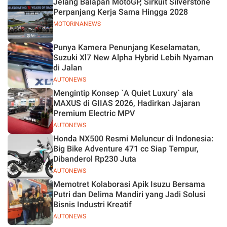
Jelang Balapan MotoGP, Sirkuit Silverstone
Perpanjang Kerja Sama Hingga 2028
MOTORINANEWS
Punya Kamera Penunjang Keselamatan,
Suzuki Xl7 New Alpha Hybrid Lebih Nyaman
di Jalan
AUTONEWS
Mengintip Konsep `A Quiet Luxury` ala
MAXUS di GIIAS 2026, Hadirkan Jajaran
Premium Electric MPV
AUTONEWS
Honda NX500 Resmi Meluncur di Indonesia:
Big Bike Adventure 471 cc Siap Tempur,
Dibanderol Rp230 Juta
AUTONEWS
Memotret Kolaborasi Apik Isuzu Bersama
Putri dan Delima Mandiri yang Jadi Solusi
Bisnis Industri Kreatif
AUTONEWS