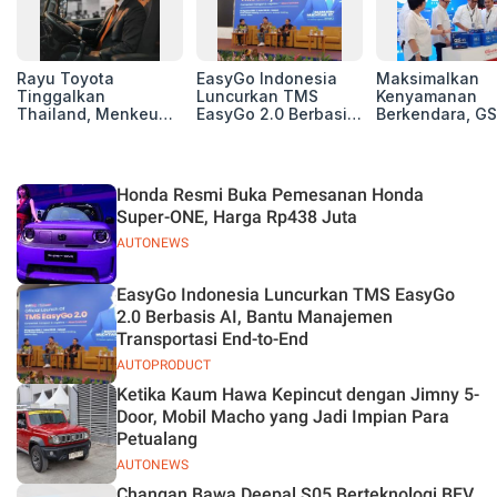
Rayu Toyota
EasyGo Indonesia
Maksimalkan
Tinggalkan
Luncurkan TMS
Kenyamanan
Thailand, Menkeu
EasyGo 2.0 Berbasis
Berkendara, GS
Purbaya Tawarkan
AI, Bantu Manajemen
Luncurkan EV
Insentif Besar demi
Transportasi End-to-
Auxiliary Batte
Jadikan Indonesia
End
GS CaRe di GII
Basis Produksi
2026
Honda Resmi Buka Pemesanan Honda
ASEAN
Super-ONE, Harga Rp438 Juta
AUTONEWS
EasyGo Indonesia Luncurkan TMS EasyGo
2.0 Berbasis AI, Bantu Manajemen
Transportasi End-to-End
AUTOPRODUCT
Ketika Kaum Hawa Kepincut dengan Jimny 5-
Door, Mobil Macho yang Jadi Impian Para
Petualang
AUTONEWS
Changan Bawa Deepal S05 Berteknologi BEV