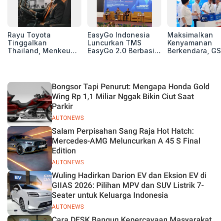
Rayu Toyota
EasyGo Indonesia
Maksimalkan
Tinggalkan
Luncurkan TMS
Kenyamanan
Thailand, Menkeu
EasyGo 2.0 Berbasis
Berkendara, GS
Purbaya Tawarkan
AI, Bantu Manajemen
Luncurkan EV
Insentif Besar demi
Transportasi End-to-
Auxiliary Batte
Jadikan Indonesia
End
GS CaRe di GII
Basis Produksi
2026
Bongsor Tapi Penurut: Mengapa Honda Gold
ASEAN
Wing Rp 1,1 Miliar Nggak Bikin Ciut Saat
Parkir
AUTONEWS
Salam Perpisahan Sang Raja Hot Hatch:
Mercedes-AMG Meluncurkan A 45 S Final
Edition
AUTONEWS
Wuling Hadirkan Darion EV dan Eksion EV di
GIIAS 2026: Pilihan MPV dan SUV Listrik 7-
Seater untuk Keluarga Indonesia
AUTONEWS
Cara DFSK Bangun Kepercayaan Masyarakat