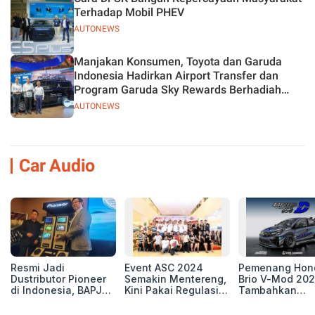
Terhadap Mobil PHEV
AUTONEWS
Manjakan Konsumen, Toyota dan Garuda
Indonesia Hadirkan Airport Transfer dan
Program Garuda Sky Rewards Berhadiah
Hybrid EV
AUTONEWS
Car Audio
Resmi Jadi
Event ASC 2024
Pemenang Hon
Dustributor Pioneer
Semakin Mentereng,
Brio V-Mod 20
di Indonesia, BAPJ
Kini Pakai Regulasi
Tambahkan
Luncurkan 2 Head
International IASCA
Sentuhan Drift
Unit Baru!
Proporsionalita