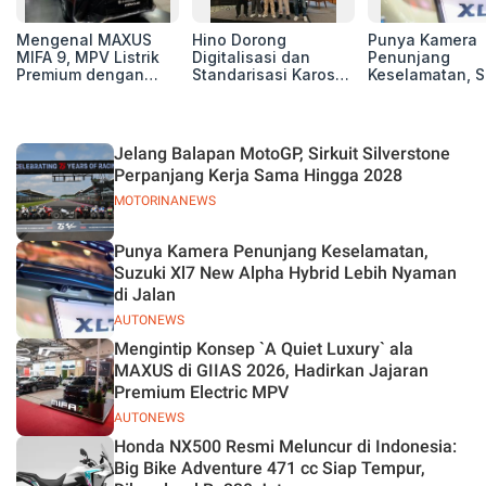
Mengenal MAXUS
Hino Dorong
Punya Kamera
MIFA 9, MPV Listrik
Digitalisasi dan
Penunjang
Premium dengan
Standarisasi Karoseri
Keselamatan, S
Kenyamanan Kelas
untuk Tingkatkan
Xl7 New Alpha
Atas
Kualitas Kendaraan
Hybrid Lebih 
di Jalan
Jelang Balapan MotoGP, Sirkuit Silverstone
Perpanjang Kerja Sama Hingga 2028
MOTORINANEWS
Punya Kamera Penunjang Keselamatan,
Suzuki Xl7 New Alpha Hybrid Lebih Nyaman
di Jalan
AUTONEWS
Mengintip Konsep `A Quiet Luxury` ala
MAXUS di GIIAS 2026, Hadirkan Jajaran
Premium Electric MPV
AUTONEWS
Honda NX500 Resmi Meluncur di Indonesia:
Big Bike Adventure 471 cc Siap Tempur,