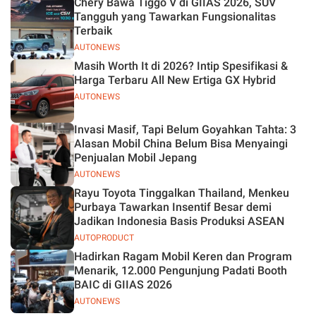
Chery Bawa Tiggo V di GIIAS 2026, SUV
Jelas
Tangguh yang Tawarkan Fungsionalitas
Terbaik
AUTONEWS
Masih Worth It di 2026? Intip Spesifikasi &
Harga Terbaru All New Ertiga GX Hybrid
AUTONEWS
Invasi Masif, Tapi Belum Goyahkan Tahta: 3
Alasan Mobil China Belum Bisa Menyaingi
Penjualan Mobil Jepang
AUTONEWS
Rayu Toyota Tinggalkan Thailand, Menkeu
Purbaya Tawarkan Insentif Besar demi
Jadikan Indonesia Basis Produksi ASEAN
AUTOPRODUCT
Hadirkan Ragam Mobil Keren dan Program
Menarik, 12.000 Pengunjung Padati Booth
BAIC di GIIAS 2026
AUTONEWS