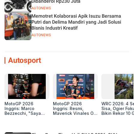
Dibanderol Rp230 Juta
AUTONEWS
Memotret Kolaborasi Apik Isuzu Bersama
Putri dan Delima Mandiri yang Jadi Solusi
Bisnis Industri Kreatif
AUTONEWS
Autosport
MotoGP 2026
MotoGP 2026
WRC 2026: 4 Se
Inggris: Marco
Inggris: Resmi,
Sisa, Ogier Fok
Bezzecchi, "Saya
Maverick Vinales Out
Bikin Rekor 10 
Masih Petarung"
dan Pol Espargaro
Mengaspal di
Silverstone. Seri
Selanjutnya Belum