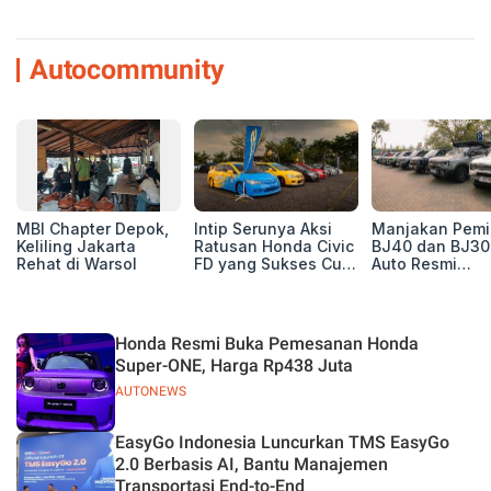
Autocommunity
MBI Chapter Depok,
Intip Serunya Aksi
Manjakan Pemil
Keliling Jakarta
Ratusan Honda Civic
BJ40 dan BJ30
Rehat di Warsol
FD yang Sukses Curi
Auto Resmi
Perhatian di Munas
Deklarasikan B
IV Ungaran!
ORV Chapter l
Touring Carita
Honda Resmi Buka Pemesanan Honda
Super-ONE, Harga Rp438 Juta
AUTONEWS
EasyGo Indonesia Luncurkan TMS EasyGo
2.0 Berbasis AI, Bantu Manajemen
Transportasi End-to-End