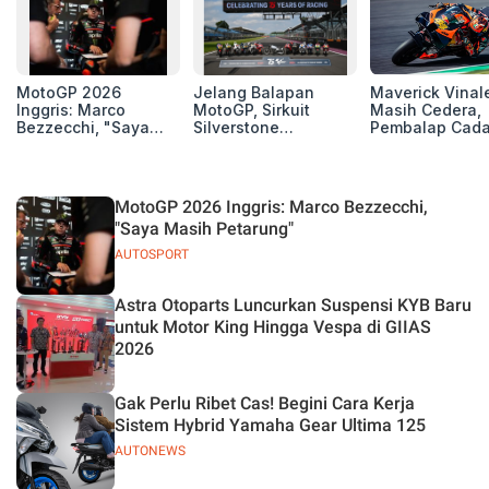
MotoGP 2026
Jelang Balapan
Maverick Vinal
Inggris: Marco
MotoGP, Sirkuit
Masih Cedera,
Bezzecchi, "Saya
Silverstone
Pembalap Cad
Masih Petarung"
Perpanjang Kerja
Pol Espargarodi
Sama Hingga 2028
Bertarung untu
MotoGP Inggris
MotoGP 2026 Inggris: Marco Bezzecchi,
"Saya Masih Petarung"
AUTOSPORT
Astra Otoparts Luncurkan Suspensi KYB Baru
untuk Motor King Hingga Vespa di GIIAS
2026
Gak Perlu Ribet Cas! Begini Cara Kerja
Sistem Hybrid Yamaha Gear Ultima 125
AUTONEWS