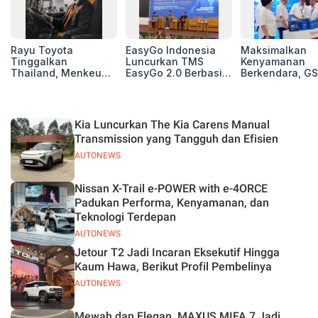
Rayu Toyota
EasyGo Indonesia
Maksimalkan
Tinggalkan
Luncurkan TMS
Kenyamanan
Thailand, Menkeu
EasyGo 2.0 Berbasis
Berkendara, GS
Purbaya Tawarkan
AI, Bantu Manajemen
Luncurkan EV
Insentif Besar demi
Transportasi End-to-
Auxiliary Batte
Jadikan Indonesia
End
GS CaRe di GII
Basis Produksi
2026
Kia Luncurkan The Kia Carens Manual
ASEAN
Transmission yang Tangguh dan Efisien
AUTONEWS
Nissan X-Trail e-POWER with e-4ORCE
Padukan Performa, Kenyamanan, dan
Teknologi Terdepan
AUTONEWS
Jetour T2 Jadi Incaran Eksekutif Hingga
Kaum Hawa, Berikut Profil Pembelinya
AUTONEWS
Mewah dan Elegan, MAXUS MIFA 7 Jadi