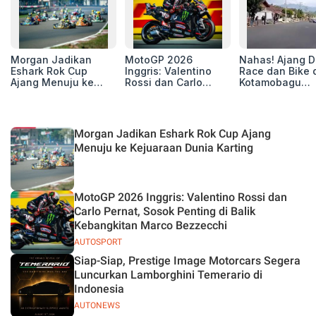
Morgan Jadikan
MotoGP 2026
Nahas! Ajang D
Eshark Rok Cup
Inggris: Valentino
Race dan Bike 
Ajang Menuju ke
Rossi dan Carlo
Kotamobagu
Kejuaraan Dunia
Pernat, Sosok
Berujung Maut,
Karting
Penting di Balik
Renggut 5 Korban
Kebangkitan Marco
Nyawa
Bezzecchi
Morgan Jadikan Eshark Rok Cup Ajang
Menuju ke Kejuaraan Dunia Karting
MotoGP 2026 Inggris: Valentino Rossi dan
Carlo Pernat, Sosok Penting di Balik
Kebangkitan Marco Bezzecchi
AUTOSPORT
Siap-Siap, Prestige Image Motorcars Segera
Luncurkan Lamborghini Temerario di
Indonesia
AUTONEWS