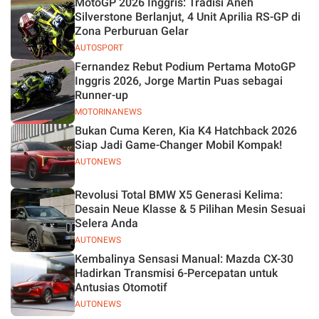
MotoGP 2026 Inggris: Tradisi Aneh
Silverstone Berlanjut, 4 Unit Aprilia RS-GP di
Zona Perburuan Gelar
AUTOSPORT
Fernandez Rebut Podium Pertama MotoGP
Inggris 2026, Jorge Martin Puas sebagai
Runner-up
MOTORINANEWS
Bukan Cuma Keren, Kia K4 Hatchback 2026
Siap Jadi Game-Changer Mobil Kompak!
AUTONEWS
Revolusi Total BMW X5 Generasi Kelima:
Desain Neue Klasse & 5 Pilihan Mesin Sesuai
Selera Anda
AUTONEWS
Kembalinya Sensasi Manual: Mazda CX-30
Hadirkan Transmisi 6-Percepatan untuk
Antusias Otomotif
AUTONEWS