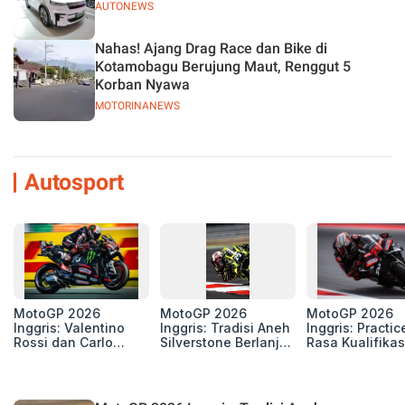
AUTONEWS
Nahas! Ajang Drag Race dan Bike di
Kotamobagu Berujung Maut, Renggut 5
Korban Nyawa
MOTORINANEWS
Autosport
MotoGP 2026
MotoGP 2026
MotoGP 2026
Inggris: Valentino
Inggris: Tradisi Aneh
Inggris: Practic
Rossi dan Carlo
Silverstone Berlanjut,
Rasa Kualifikas
Pernat, Sosok
4 Unit Aprilia RS-GP
Edan, 8 Pemba
Penting di Balik
di Zona Perburuan
Pecahkan Reko
Kebangkitan Marco
Gelar
Kecepatan
Bezzecchi
Silverstone!