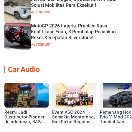
Solusi Mobilitas Para Eksekutif
AUTONEWS
MotoGP 2026 Inggris: Practice Rasa
Kualifikasi. Edan, 8 Pembalap Pecahkan
Rekor Kecepatan Silverstone!
AUTOSPORT
Car Audio
Resmi Jadi
Event ASC 2024
Pemenang Hon
Dustributor Pioneer
Semakin Mentereng,
Brio V-Mod 20
di Indonesia, BAPJ
Kini Pakai Regulasi
Tambahkan
Luncurkan 2 Head
International IASCA
Sentuhan Drift
Unit Baru!
Proporsionalita