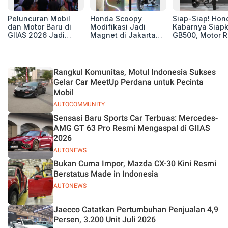
Peluncuran Mobil
Honda Scoopy
Siap-Siap! Hon
dan Motor Baru di
Modifikasi Jadi
Kabarnya Siap
GIIAS 2026 Jadi
Magnet di Jakarta
GB500, Motor R
Kunci Sukses
Sneakers Day 2026
Baru yang Lebi
Pameran
Berisi
Rangkul Komunitas, Motul Indonesia Sukses
Gelar Car MeetUp Perdana untuk Pecinta
Mobil
AUTOCOMMUNITY
Sensasi Baru Sports Car Terbuas: Mercedes-
AMG GT 63 Pro Resmi Mengaspal di GIIAS
2026
AUTONEWS
Bukan Cuma Impor, Mazda CX-30 Kini Resmi
Berstatus Made in Indonesia
AUTONEWS
Jaecco Catatkan Pertumbuhan Penjualan 4,9
Persen, 3.200 Unit Juli 2026