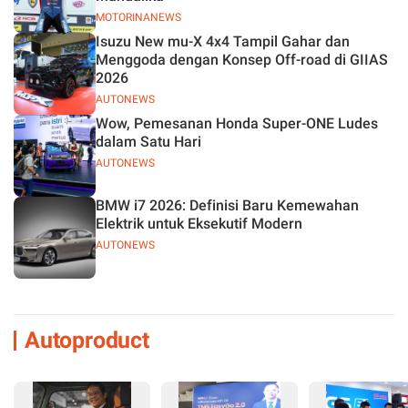
MOTORINANEWS
Isuzu New mu-X 4x4 Tampil Gahar dan
Menggoda dengan Konsep Off-road di GIIAS
2026
AUTONEWS
Wow, Pemesanan Honda Super-ONE Ludes
dalam Satu Hari
AUTONEWS
BMW i7 2026: Definisi Baru Kemewahan
Elektrik untuk Eksekutif Modern
AUTONEWS
Autoproduct