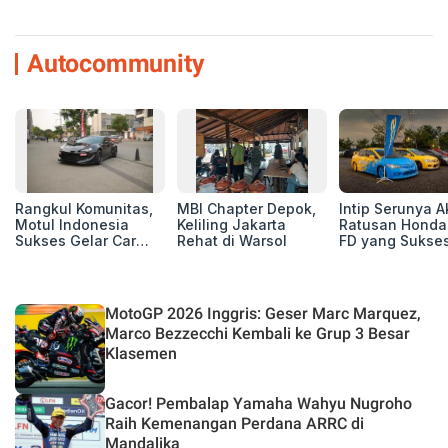
Autocommunity
Rangkul Komunitas,
MBI Chapter Depok,
Intip Serunya A
Motul Indonesia
Keliling Jakarta
Ratusan Honda 
Sukses Gelar Car
Rehat di Warsol
FD yang Sukses
MeetUp Perdana
Perhatian di M
untuk Pecinta Mobil
IV Ungaran!
MotoGP 2026 Inggris: Geser Marc Marquez,
Marco Bezzecchi Kembali ke Grup 3 Besar
Klasemen
Gacor! Pembalap Yamaha Wahyu Nugroho
Raih Kemenangan Perdana ARRC di
Mandalika