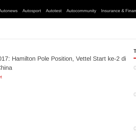
Autonews
Autosport
Autotest
Autocommunity
Insurance & Fina
17: Hamilton Pole Position, Vettel Start ke-2 di
hina
rt