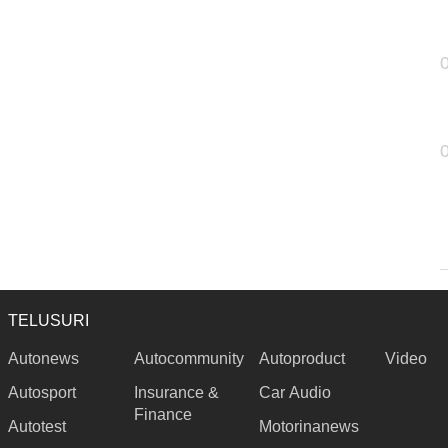
TELUSURI
Autonews
Autocommunity
Autoproduct
Video
Autosport
Insurance &
Car Audio
Finance
Autotest
Motorinanews