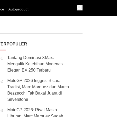
nce
Autoproduct
TERPOPULER
Tantang Dominasi XMax:
01
Mengulik Kelebihan Modenas
Elegan EX 250 Terbaru
MotoGP 2026 Inggris: Bicara
02
Tradisi, Marc Marquez dan Marco
Bezzecchi Tak Bakal Juara di
Silverstone
MotoGP 2026: Rival Masih
03
Liburan, Marc Marquez Sudah