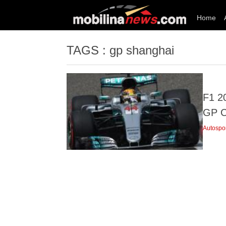
Home
TAGS : gp shanghai
F1 20
GP C
Autospo