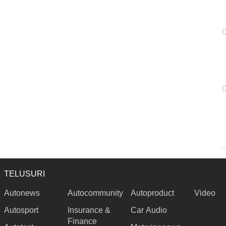
TELUSURI
Autonews
Autocommunity
Autoproduct
Video
Autosport
Insurance &
Car Audio
Finance