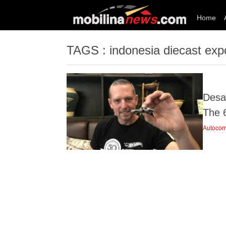
Home
TAGS : indonesia diecast ex
Desa
The 
Autocom