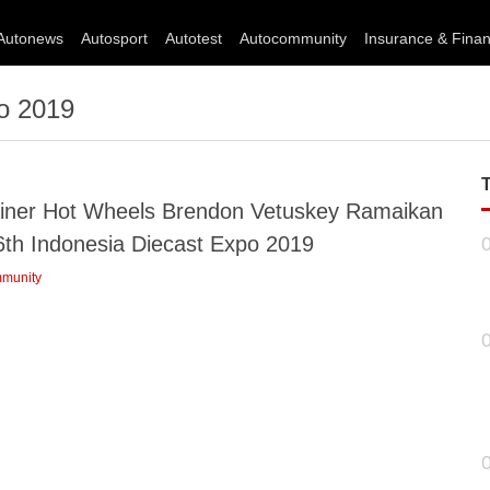
Autonews
Autosport
Autotest
Autocommunity
Insurance & Fina
po 2019
iner Hot Wheels Brendon Vetuskey Ramaikan
6th Indonesia Diecast Expo 2019
munity