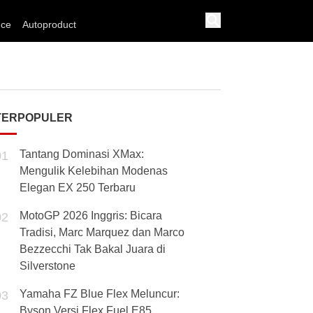
nce
Autoproduct
TERPOPULER
Tantang Dominasi XMax:
01
Mengulik Kelebihan Modenas
Elegan EX 250 Terbaru
MotoGP 2026 Inggris: Bicara
02
Tradisi, Marc Marquez dan Marco
Bezzecchi Tak Bakal Juara di
Silverstone
Yamaha FZ Blue Flex Meluncur:
03
Byson Versi Flex Fuel E85