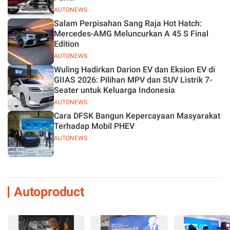
AUTONEWS
Salam Perpisahan Sang Raja Hot Hatch:
Mercedes-AMG Meluncurkan A 45 S Final
Edition
AUTONEWS
Wuling Hadirkan Darion EV dan Eksion EV di
GIIAS 2026: Pilihan MPV dan SUV Listrik 7-
Seater untuk Keluarga Indonesia
AUTONEWS
Cara DFSK Bangun Kepercayaan Masyarakat
Terhadap Mobil PHEV
AUTONEWS
Autoproduct