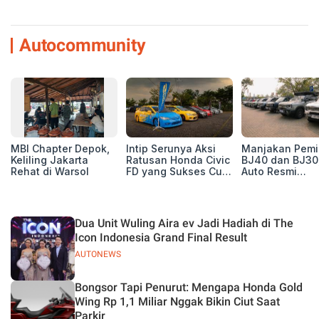
Autocommunity
MBI Chapter Depok,
Intip Serunya Aksi
Manjakan Pemil
Keliling Jakarta
Ratusan Honda Civic
BJ40 dan BJ30
Rehat di Warsol
FD yang Sukses Curi
Auto Resmi
Perhatian di Munas
Deklarasikan B
IV Ungaran!
ORV Chapter l
Touring Carita
Dua Unit Wuling Aira ev Jadi Hadiah di The
Icon Indonesia Grand Final Result
AUTONEWS
Bongsor Tapi Penurut: Mengapa Honda Gold
Wing Rp 1,1 Miliar Nggak Bikin Ciut Saat
Parkir