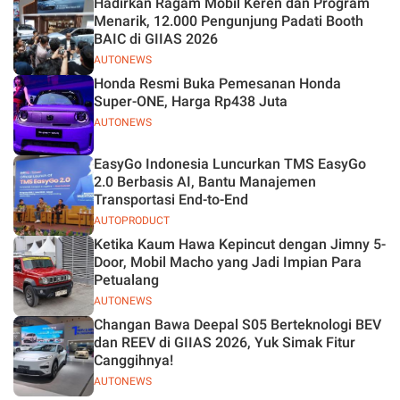
Hadirkan Ragam Mobil Keren dan Program
Jelas
Menarik, 12.000 Pengunjung Padati Booth
BAIC di GIIAS 2026
AUTONEWS
Honda Resmi Buka Pemesanan Honda
Super-ONE, Harga Rp438 Juta
AUTONEWS
EasyGo Indonesia Luncurkan TMS EasyGo
2.0 Berbasis AI, Bantu Manajemen
Transportasi End-to-End
AUTOPRODUCT
Ketika Kaum Hawa Kepincut dengan Jimny 5-
Door, Mobil Macho yang Jadi Impian Para
Petualang
AUTONEWS
Changan Bawa Deepal S05 Berteknologi BEV
dan REEV di GIIAS 2026, Yuk Simak Fitur
Canggihnya!
AUTONEWS