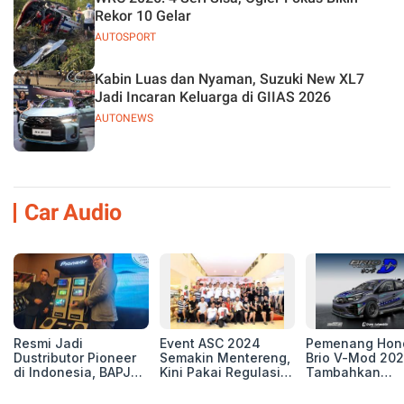
Rekor 10 Gelar
AUTOSPORT
Kabin Luas dan Nyaman, Suzuki New XL7
Jadi Incaran Keluarga di GIIAS 2026
AUTONEWS
Car Audio
Resmi Jadi
Event ASC 2024
Pemenang Hon
Dustributor Pioneer
Semakin Mentereng,
Brio V-Mod 20
di Indonesia, BAPJ
Kini Pakai Regulasi
Tambahkan
Luncurkan 2 Head
International IASCA
Sentuhan Drift
Unit Baru!
Proporsionalita