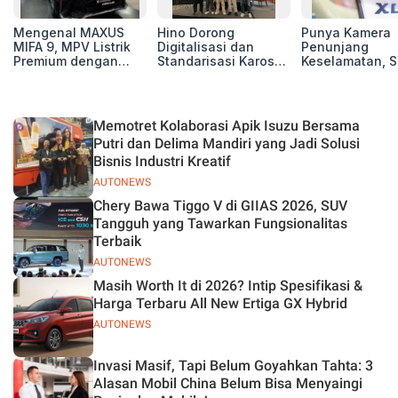
Mengenal MAXUS
Hino Dorong
Punya Kamera
MIFA 9, MPV Listrik
Digitalisasi dan
Penunjang
Premium dengan
Standarisasi Karoseri
Keselamatan, S
Kenyamanan Kelas
untuk Tingkatkan
Xl7 New Alpha
Atas
Kualitas Kendaraan
Hybrid Lebih 
di Jalan
Memotret Kolaborasi Apik Isuzu Bersama
Putri dan Delima Mandiri yang Jadi Solusi
Bisnis Industri Kreatif
AUTONEWS
Chery Bawa Tiggo V di GIIAS 2026, SUV
Tangguh yang Tawarkan Fungsionalitas
Terbaik
AUTONEWS
Masih Worth It di 2026? Intip Spesifikasi &
Harga Terbaru All New Ertiga GX Hybrid
AUTONEWS
Invasi Masif, Tapi Belum Goyahkan Tahta: 3
Alasan Mobil China Belum Bisa Menyaingi