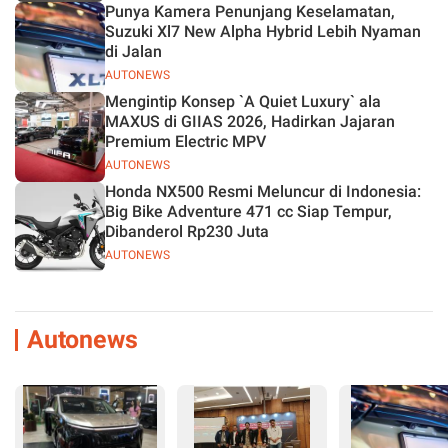
Punya Kamera Penunjang Keselamatan,
Suzuki Xl7 New Alpha Hybrid Lebih Nyaman
di Jalan
AUTONEWS
Mengintip Konsep `A Quiet Luxury` ala
MAXUS di GIIAS 2026, Hadirkan Jajaran
Premium Electric MPV
AUTONEWS
Honda NX500 Resmi Meluncur di Indonesia:
Big Bike Adventure 471 cc Siap Tempur,
Dibanderol Rp230 Juta
AUTONEWS
Autonews