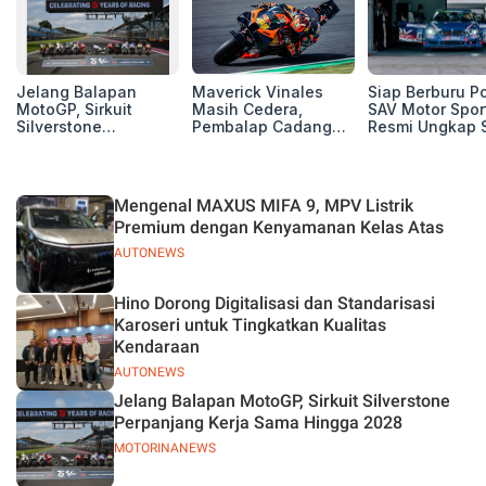
Jelang Balapan
Maverick Vinales
Siap Berburu P
MotoGP, Sirkuit
Masih Cedera,
SAV Motor Spor
Silverstone
Pembalap Cadangan
Resmi Ungkap 
Perpanjang Kerja
Pol Espargarodi Siap
Balap Musim 2
Sama Hingga 2028
Bertarung untuk
MotoGP Inggris
Mengenal MAXUS MIFA 9, MPV Listrik
Premium dengan Kenyamanan Kelas Atas
AUTONEWS
Hino Dorong Digitalisasi dan Standarisasi
Karoseri untuk Tingkatkan Kualitas
Kendaraan
AUTONEWS
Jelang Balapan MotoGP, Sirkuit Silverstone
Perpanjang Kerja Sama Hingga 2028
MOTORINANEWS