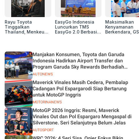
Rayu Toyota
EasyGo Indonesia
Maksimalkan
Tinggalkan
Luncurkan TMS
Kenyamanan
Thailand, Menkeu
EasyGo 2.0 Berbasis
Berkendara, GS
Purbaya Tawarkan
AI, Bantu Manajemen
Luncurkan EV
Insentif Besar demi
Transportasi End-to-
Auxiliary Batte
Jadikan Indonesia
End
GS CaRe di GII
Basis Produksi
2026
Manjakan Konsumen, Toyota dan Garuda
ASEAN
Indonesia Hadirkan Airport Transfer dan
Program Garuda Sky Rewards Berhadiah
Hybrid EV
AUTONEWS
Maverick Vinales Masih Cedera, Pembalap
Cadangan Pol Espargarodi Siap Bertarung
untuk MotoGP Inggris
MOTORINANEWS
MotoGP 2026 Inggris: Resmi, Maverick
Vinales Out dan Pol Espargaro Mengaspal di
Silverstone. Seri Selanjutnya Belum Jelas
AUTOSPORT
WRC 2026: 4 Seri Sisa, Ogier Fokus Bikin