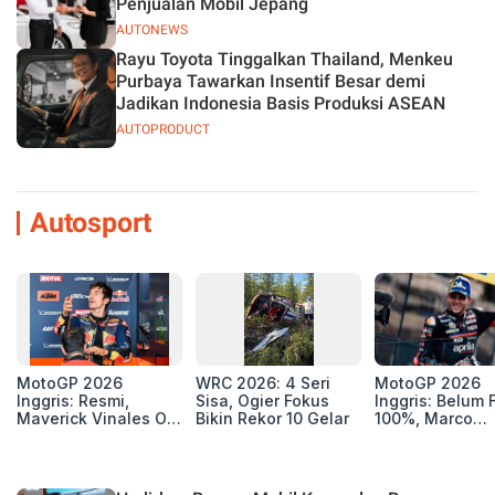
Penjualan Mobil Jepang
AUTONEWS
Rayu Toyota Tinggalkan Thailand, Menkeu
Purbaya Tawarkan Insentif Besar demi
Jadikan Indonesia Basis Produksi ASEAN
AUTOPRODUCT
Autosport
MotoGP 2026
WRC 2026: 4 Seri
MotoGP 2026
Inggris: Resmi,
Sisa, Ogier Fokus
Inggris: Belum F
Maverick Vinales Out
Bikin Rekor 10 Gelar
100%, Marco
dan Pol Espargaro
Bezzecchi Jala
Mengaspal di
Medis Sebelum
Silverstone. Seri
Ngegas Aprilia
Selanjutnya Belum
GP