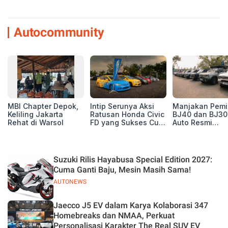
Autocommunity
MBI Chapter Depok,
Intip Serunya Aksi
Manjakan Pemil
Keliling Jakarta
Ratusan Honda Civic
BJ40 dan BJ30
Rehat di Warsol
FD yang Sukses Curi
Auto Resmi
Perhatian di Munas
Deklarasikan B
IV Ungaran!
ORV Chapter l
Touring Carita
Suzuki Rilis Hayabusa Special Edition 2027:
Cuma Ganti Baju, Mesin Masih Sama!
AUTONEWS
Jaecco J5 EV dalam Karya Kolaborasi 347
Homebreaks dan NMAA, Perkuat
Personalisasi Karakter The Real SUV EV