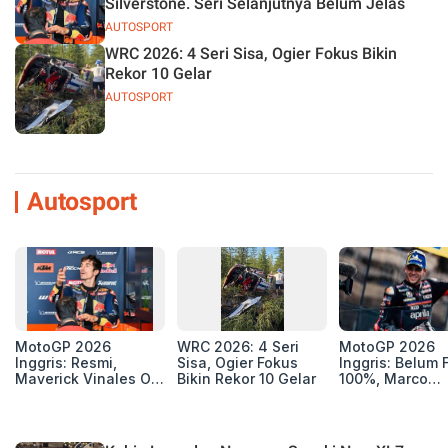
Silverstone. Seri Selanjutnya Belum Jelas
AUTOSPORT
WRC 2026: 4 Seri Sisa, Ogier Fokus Bikin
Rekor 10 Gelar
AUTOSPORT
Autosport
MotoGP 2026
WRC 2026: 4 Seri
MotoGP 2026
Inggris: Resmi,
Sisa, Ogier Fokus
Inggris: Belum F
Maverick Vinales Out
Bikin Rekor 10 Gelar
100%, Marco
dan Pol Espargaro
Bezzecchi Jala
Mengaspal di
Medis Sebelum
Silverstone. Seri
Ngegas Aprilia
Selanjutnya Belum
GP