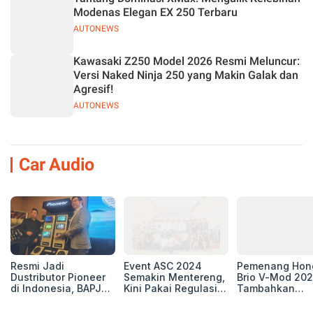
Modenas Elegan EX 250 Terbaru
AUTONEWS
Kawasaki Z250 Model 2026 Resmi Meluncur:
Versi Naked Ninja 250 yang Makin Galak dan
Agresif!
AUTONEWS
Car Audio
Resmi Jadi
Event ASC 2024
Pemenang Hon
Dustributor Pioneer
Semakin Mentereng,
Brio V-Mod 20
di Indonesia, BAPJ
Kini Pakai Regulasi
Tambahkan
Luncurkan 2 Head
International IASCA
Sentuhan Drift
Unit Baru!
Proporsionalita