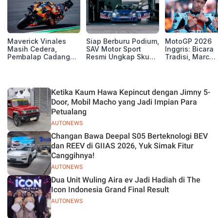
Maverick Vinales
Siap Berburu Podium,
MotoGP 2026
Masih Cedera,
SAV Motor Sport
Inggris: Bicara
Pembalap Cadangan
Resmi Ungkap Skuad
Tradisi, Marc
Pol Espargarodi Siap
Balap Musim 2026
Marquez dan M
Bertarung untuk
Bezzecchi Tak 
MotoGP Inggris
Juara di Si
Ketika Kaum Hawa Kepincut dengan Jimny 5-
Door, Mobil Macho yang Jadi Impian Para
Petualang
AUTONEWS
Changan Bawa Deepal S05 Berteknologi BEV
dan REEV di GIIAS 2026, Yuk Simak Fitur
Canggihnya!
AUTONEWS
Dua Unit Wuling Aira ev Jadi Hadiah di The
Icon Indonesia Grand Final Result
AUTONEWS