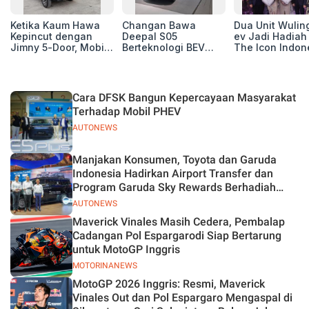
Ketika Kaum Hawa
Changan Bawa
Dua Unit Wuling
Kepincut dengan
Deepal S05
ev Jadi Hadiah 
Jimny 5-Door, Mobil
Berteknologi BEV
The Icon Indon
Macho yang Jadi
dan REEV di GIIAS
Grand Final Res
Impian Para
2026, Yuk Simak
Petualang
Fitur Canggihnya!
Cara DFSK Bangun Kepercayaan Masyarakat
Terhadap Mobil PHEV
AUTONEWS
Manjakan Konsumen, Toyota dan Garuda
Indonesia Hadirkan Airport Transfer dan
Program Garuda Sky Rewards Berhadiah
Hybrid EV
AUTONEWS
Maverick Vinales Masih Cedera, Pembalap
Cadangan Pol Espargarodi Siap Bertarung
untuk MotoGP Inggris
MOTORINANEWS
MotoGP 2026 Inggris: Resmi, Maverick
Vinales Out dan Pol Espargaro Mengaspal di