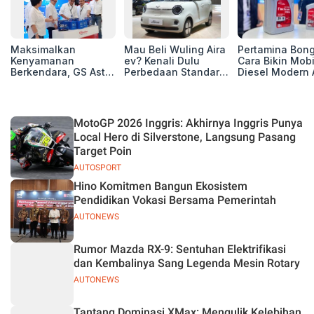
Maksimalkan
Mau Beli Wuling Aira
Pertamina Bon
Kenyamanan
ev? Kenali Dulu
Cara Bikin Mobi
Berkendara, GS Astra
Perbedaan Standard
Diesel Modern 
Luncurkan EV
Range dan Long
Berpuluh Ribu
Auxiliary Battery dan
Range
Kilometer!
GS CaRe di GIIAS
2026
MotoGP 2026 Inggris: Akhirnya Inggris Punya
Local Hero di Silverstone, Langsung Pasang
Target Poin
AUTOSPORT
Hino Komitmen Bangun Ekosistem
Pendidikan Vokasi Bersama Pemerintah
AUTONEWS
Rumor Mazda RX-9: Sentuhan Elektrifikasi
dan Kembalinya Sang Legenda Mesin Rotary
AUTONEWS
Tantang Dominasi XMax: Mengulik Kelebihan