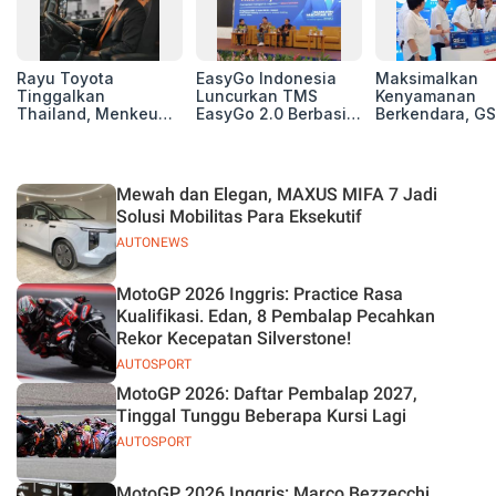
Rayu Toyota
EasyGo Indonesia
Maksimalkan
Tinggalkan
Luncurkan TMS
Kenyamanan
Thailand, Menkeu
EasyGo 2.0 Berbasis
Berkendara, GS
Purbaya Tawarkan
AI, Bantu Manajemen
Luncurkan EV
Insentif Besar demi
Transportasi End-to-
Auxiliary Batte
Jadikan Indonesia
End
GS CaRe di GII
Basis Produksi
2026
Mewah dan Elegan, MAXUS MIFA 7 Jadi
ASEAN
Solusi Mobilitas Para Eksekutif
AUTONEWS
MotoGP 2026 Inggris: Practice Rasa
Kualifikasi. Edan, 8 Pembalap Pecahkan
Rekor Kecepatan Silverstone!
AUTOSPORT
MotoGP 2026: Daftar Pembalap 2027,
Tinggal Tunggu Beberapa Kursi Lagi
AUTOSPORT
MotoGP 2026 Inggris: Marco Bezzecchi,