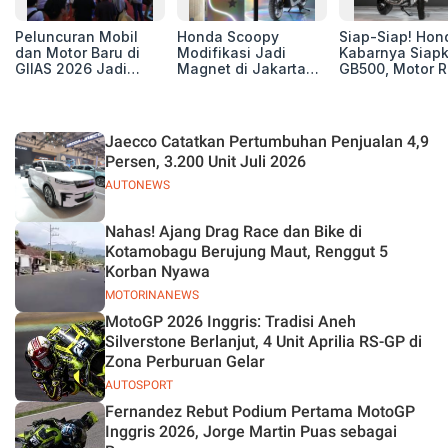
Peluncuran Mobil
Honda Scoopy
Siap-Siap! Hon
dan Motor Baru di
Modifikasi Jadi
Kabarnya Siap
GIIAS 2026 Jadi
Magnet di Jakarta
GB500, Motor R
Kunci Sukses
Sneakers Day 2026
Baru yang Lebi
Pameran
Berisi
Jaecco Catatkan Pertumbuhan Penjualan 4,9
Persen, 3.200 Unit Juli 2026
AUTONEWS
Nahas! Ajang Drag Race dan Bike di
Kotamobagu Berujung Maut, Renggut 5
Korban Nyawa
MOTORINANEWS
MotoGP 2026 Inggris: Tradisi Aneh
Silverstone Berlanjut, 4 Unit Aprilia RS-GP di
Zona Perburuan Gelar
AUTOSPORT
Fernandez Rebut Podium Pertama MotoGP
Inggris 2026, Jorge Martin Puas sebagai