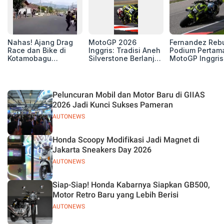
Nahas! Ajang Drag
MotoGP 2026
Fernandez Reb
Race dan Bike di
Inggris: Tradisi Aneh
Podium Pertam
Kotamobagu
Silverstone Berlanjut,
MotoGP Inggris
Berujung Maut,
4 Unit Aprilia RS-GP
2026, Jorge Ma
Renggut 5 Korban
di Zona Perburuan
Puas sebagai
Nyawa
Gelar
Runner-up
Peluncuran Mobil dan Motor Baru di GIIAS
2026 Jadi Kunci Sukses Pameran
AUTONEWS
Honda Scoopy Modifikasi Jadi Magnet di
Jakarta Sneakers Day 2026
AUTONEWS
Siap-Siap! Honda Kabarnya Siapkan GB500,
Motor Retro Baru yang Lebih Berisi
AUTONEWS