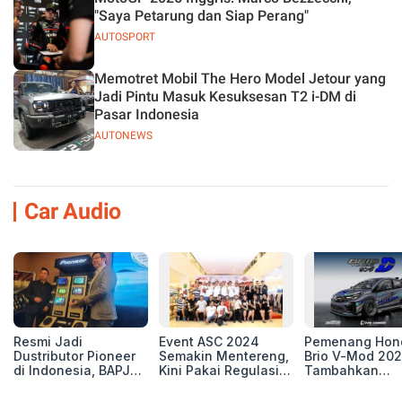
"Saya Petarung dan Siap Perang"
AUTOSPORT
Memotret Mobil The Hero Model Jetour yang
Jadi Pintu Masuk Kesuksesan T2 i-DM di
Pasar Indonesia
AUTONEWS
Car Audio
Resmi Jadi
Event ASC 2024
Pemenang Hon
Dustributor Pioneer
Semakin Mentereng,
Brio V-Mod 20
di Indonesia, BAPJ
Kini Pakai Regulasi
Tambahkan
Luncurkan 2 Head
International IASCA
Sentuhan Drift
Unit Baru!
Proporsionalita