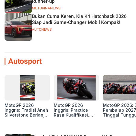
Runner-up
MOTORINANEWS
Bukan Cuma Keren, Kia K4 Hatchback 2026
Siap Jadi Game-Changer Mobil Kompak!
AUTONEWS
Autosport
MotoGP 2026
MotoGP 2026
MotoGP 2026: D
Inggris: Tradisi Aneh
Inggris: Practice
Pembalap 2027
Silverstone Berlanjut,
Rasa Kualifikasi.
Tinggal Tungg
4 Unit Aprilia RS-GP
Edan, 8 Pembalap
Beberapa Kursi
di Zona Perburuan
Pecahkan Rekor
Gelar
Kecepatan
Silverstone!