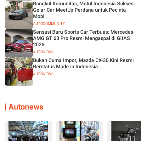
Rangkul Komunitas, Motul Indonesia Sukses
Gelar Car MeetUp Perdana untuk Pecinta
Mobil
AUTOCOMMUNITY
Sensasi Baru Sports Car Terbuas: Mercedes-
AMG GT 63 Pro Resmi Mengaspal di GIIAS
2026
AUTONEWS
Bukan Cuma Impor, Mazda CX-30 Kini Resmi
Berstatus Made in Indonesia
AUTONEWS
Autonews