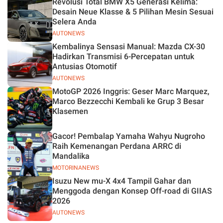
Revolusi Total BMW X5 Generasi Kelima:
Desain Neue Klasse & 5 Pilihan Mesin Sesuai
Selera Anda
AUTONEWS
Kembalinya Sensasi Manual: Mazda CX-30
Hadirkan Transmisi 6-Percepatan untuk
Antusias Otomotif
AUTONEWS
MotoGP 2026 Inggris: Geser Marc Marquez,
Marco Bezzecchi Kembali ke Grup 3 Besar
Klasemen
Gacor! Pembalap Yamaha Wahyu Nugroho
Raih Kemenangan Perdana ARRC di
Mandalika
MOTORINANEWS
Isuzu New mu-X 4x4 Tampil Gahar dan
Menggoda dengan Konsep Off-road di GIIAS
2026
AUTONEWS