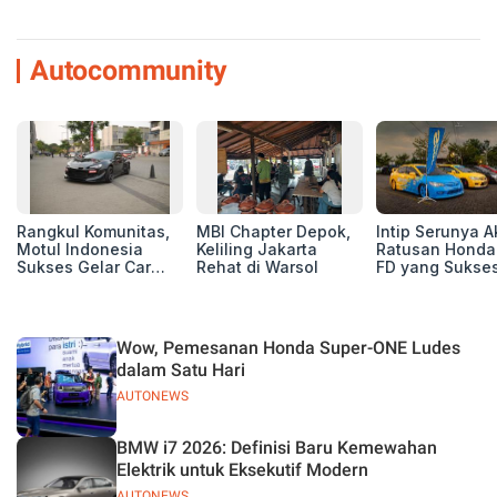
Autocommunity
Rangkul Komunitas,
MBI Chapter Depok,
Intip Serunya A
Motul Indonesia
Keliling Jakarta
Ratusan Honda 
Sukses Gelar Car
Rehat di Warsol
FD yang Sukses
MeetUp Perdana
Perhatian di M
untuk Pecinta Mobil
IV Ungaran!
Wow, Pemesanan Honda Super-ONE Ludes
dalam Satu Hari
AUTONEWS
BMW i7 2026: Definisi Baru Kemewahan
Elektrik untuk Eksekutif Modern
AUTONEWS