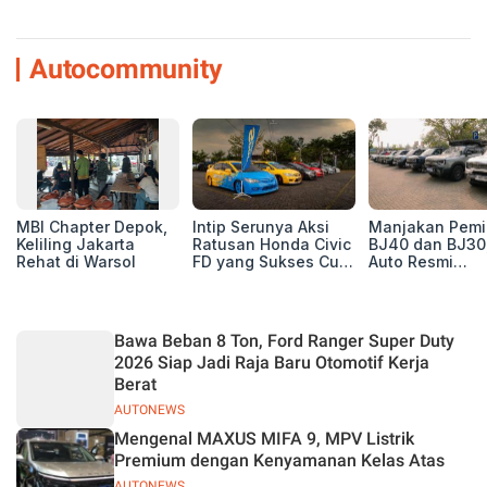
Autocommunity
MBI Chapter Depok,
Intip Serunya Aksi
Manjakan Pemil
Keliling Jakarta
Ratusan Honda Civic
BJ40 dan BJ30
Rehat di Warsol
FD yang Sukses Curi
Auto Resmi
Perhatian di Munas
Deklarasikan B
IV Ungaran!
ORV Chapter l
Touring Carita
Bawa Beban 8 Ton, Ford Ranger Super Duty
2026 Siap Jadi Raja Baru Otomotif Kerja
Berat
AUTONEWS
Mengenal MAXUS MIFA 9, MPV Listrik
Premium dengan Kenyamanan Kelas Atas
AUTONEWS