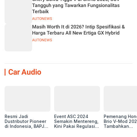
Tangguh yang Tawarkan Fungsionalitas
Terbaik
AUTONEWS
Masih Worth It di 2026? Intip Spesifikasi &
Harga Terbaru All New Ertiga GX Hybrid
AUTONEWS
Car Audio
Resmi Jadi
Event ASC 2024
Pemenang Hon
Dustributor Pioneer
Semakin Mentereng,
Brio V-Mod 20
di Indonesia, BAPJ
Kini Pakai Regulasi
Tambahkan
Luncurkan 2 Head
International IASCA
Sentuhan Drift
Unit Baru!
Proporsionalita