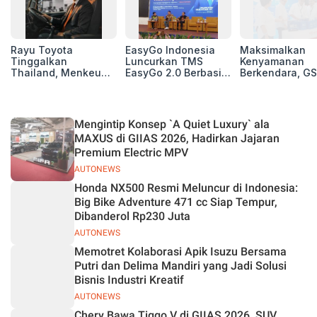
Rayu Toyota
EasyGo Indonesia
Maksimalkan
Tinggalkan
Luncurkan TMS
Kenyamanan
Thailand, Menkeu
EasyGo 2.0 Berbasis
Berkendara, GS
Purbaya Tawarkan
AI, Bantu Manajemen
Luncurkan EV
Insentif Besar demi
Transportasi End-to-
Auxiliary Batte
Jadikan Indonesia
End
GS CaRe di GII
Basis Produksi
2026
Mengintip Konsep `A Quiet Luxury` ala
ASEAN
MAXUS di GIIAS 2026, Hadirkan Jajaran
Premium Electric MPV
AUTONEWS
Honda NX500 Resmi Meluncur di Indonesia:
Big Bike Adventure 471 cc Siap Tempur,
Dibanderol Rp230 Juta
AUTONEWS
Memotret Kolaborasi Apik Isuzu Bersama
Putri dan Delima Mandiri yang Jadi Solusi
Bisnis Industri Kreatif
AUTONEWS
Chery Bawa Tiggo V di GIIAS 2026, SUV