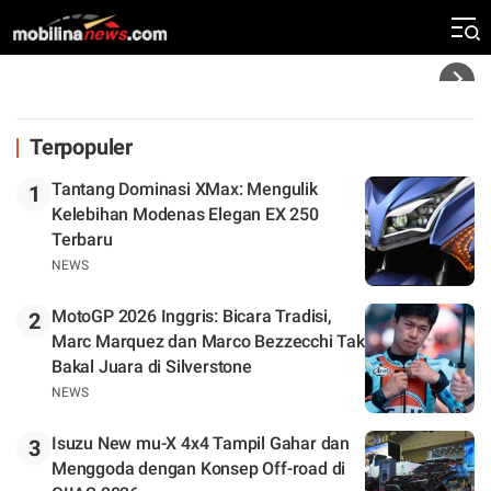
Klasemen
Headline
Terpopuler
Tantang Dominasi XMax: Mengulik
1
Kelebihan Modenas Elegan EX 250
Terbaru
NEWS
MotoGP 2026 Inggris: Bicara Tradisi,
2
Marc Marquez dan Marco Bezzecchi Tak
Bakal Juara di Silverstone
NEWS
Isuzu New mu-X 4x4 Tampil Gahar dan
3
Menggoda dengan Konsep Off-road di