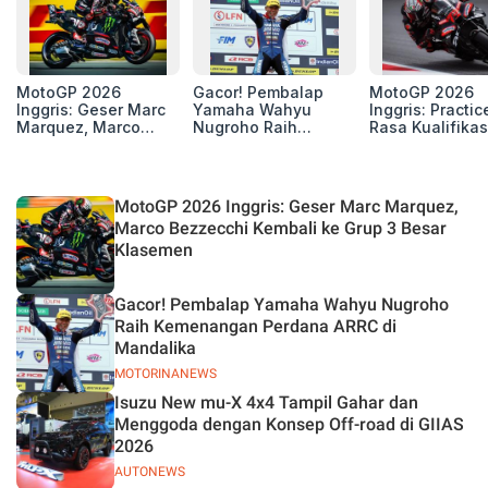
MotoGP 2026
Gacor! Pembalap
MotoGP 2026
Inggris: Geser Marc
Yamaha Wahyu
Inggris: Practic
Marquez, Marco
Nugroho Raih
Rasa Kualifikas
Bezzecchi Kembali
Kemenangan
Edan, 8 Pemba
ke Grup 3 Besar
Perdana ARRC di
Pecahkan Reko
Klasemen
Mandalika
Kecepatan
Silverstone!
MotoGP 2026 Inggris: Geser Marc Marquez,
Marco Bezzecchi Kembali ke Grup 3 Besar
Klasemen
Gacor! Pembalap Yamaha Wahyu Nugroho
Raih Kemenangan Perdana ARRC di
Mandalika
MOTORINANEWS
Isuzu New mu-X 4x4 Tampil Gahar dan
Menggoda dengan Konsep Off-road di GIIAS
2026
AUTONEWS