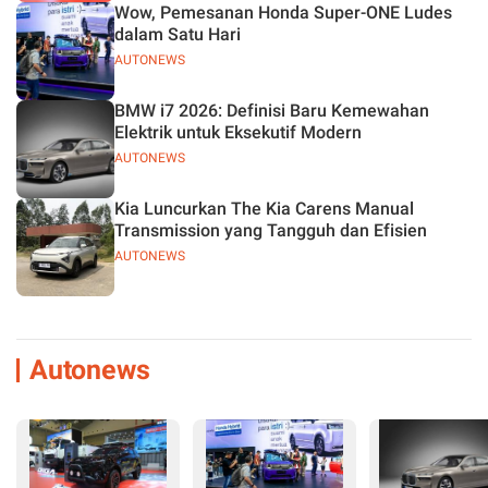
Wow, Pemesanan Honda Super-ONE Ludes
dalam Satu Hari
AUTONEWS
BMW i7 2026: Definisi Baru Kemewahan
Elektrik untuk Eksekutif Modern
AUTONEWS
Kia Luncurkan The Kia Carens Manual
Transmission yang Tangguh dan Efisien
AUTONEWS
Autonews