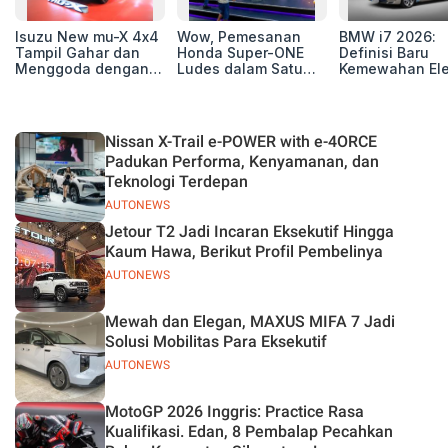
Isuzu New mu-X 4x4
Wow, Pemesanan
BMW i7 2026:
Tampil Gahar dan
Honda Super-ONE
Definisi Baru
Menggoda dengan
Ludes dalam Satu
Kemewahan Ele
Konsep Off-road di
Hari
untuk Eksekutif
GIIAS 2026
Modern
Nissan X-Trail e-POWER with e-4ORCE
Padukan Performa, Kenyamanan, dan
Teknologi Terdepan
AUTONEWS
Jetour T2 Jadi Incaran Eksekutif Hingga
Kaum Hawa, Berikut Profil Pembelinya
AUTONEWS
Mewah dan Elegan, MAXUS MIFA 7 Jadi
Solusi Mobilitas Para Eksekutif
AUTONEWS
MotoGP 2026 Inggris: Practice Rasa
Kualifikasi. Edan, 8 Pembalap Pecahkan