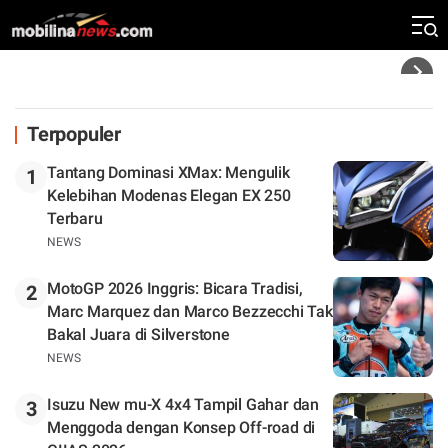
Klasemen
Headline
Terpopuler
Tantang Dominasi XMax: Mengulik
1
Kelebihan Modenas Elegan EX 250
Terbaru
NEWS
MotoGP 2026 Inggris: Bicara Tradisi,
2
Marc Marquez dan Marco Bezzecchi Tak
Bakal Juara di Silverstone
NEWS
Isuzu New mu-X 4x4 Tampil Gahar dan
3
Menggoda dengan Konsep Off-road di