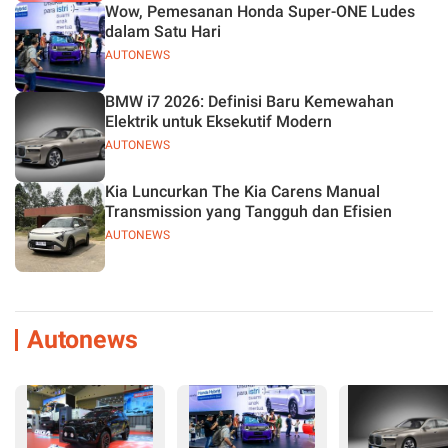
Wow, Pemesanan Honda Super-ONE Ludes
dalam Satu Hari
AUTONEWS
BMW i7 2026: Definisi Baru Kemewahan
Elektrik untuk Eksekutif Modern
AUTONEWS
Kia Luncurkan The Kia Carens Manual
Transmission yang Tangguh dan Efisien
AUTONEWS
Autonews