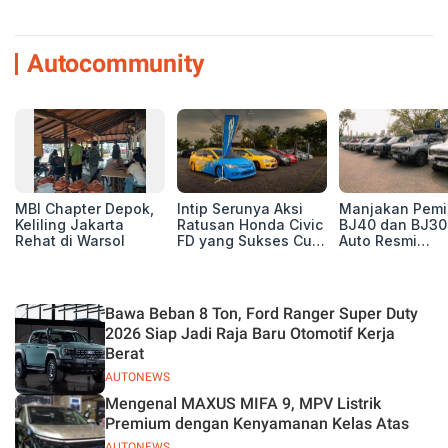
Autocommunity
MBI Chapter Depok,
Intip Serunya Aksi
Manjakan Pemil
Keliling Jakarta
Ratusan Honda Civic
BJ40 dan BJ30
Rehat di Warsol
FD yang Sukses Curi
Auto Resmi
Perhatian di Munas
Deklarasikan B
IV Ungaran!
ORV Chapter l
Touring Carita
Bawa Beban 8 Ton, Ford Ranger Super Duty
2026 Siap Jadi Raja Baru Otomotif Kerja
Berat
AUTONEWS
Mengenal MAXUS MIFA 9, MPV Listrik
Premium dengan Kenyamanan Kelas Atas
AUTONEWS