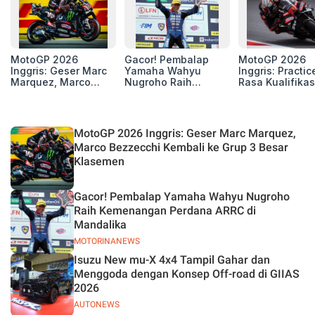
MotoGP 2026
Gacor! Pembalap
MotoGP 2026
Inggris: Geser Marc
Yamaha Wahyu
Inggris: Practic
Marquez, Marco
Nugroho Raih
Rasa Kualifikas
Bezzecchi Kembali
Kemenangan
Edan, 8 Pemba
ke Grup 3 Besar
Perdana ARRC di
Pecahkan Reko
Klasemen
Mandalika
Kecepatan
Silverstone!
MotoGP 2026 Inggris: Geser Marc Marquez,
Marco Bezzecchi Kembali ke Grup 3 Besar
Klasemen
Gacor! Pembalap Yamaha Wahyu Nugroho
Raih Kemenangan Perdana ARRC di
Mandalika
MOTORINANEWS
Isuzu New mu-X 4x4 Tampil Gahar dan
Menggoda dengan Konsep Off-road di GIIAS
2026
AUTONEWS