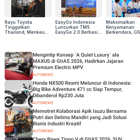
Rayu Toyota
EasyGo Indonesia
Maksimalkan
Tinggalkan
Luncurkan TMS
Kenyamanan
Thailand, Menkeu
EasyGo 2.0 Berbasis
Berkendara, GS
Purbaya Tawarkan
AI, Bantu Manajemen
Luncurkan EV
Insentif Besar demi
Transportasi End-to-
Auxiliary Batte
Jadikan Indonesia
End
GS CaRe di GII
Basis Produksi
2026
Mengintip Konsep `A Quiet Luxury` ala
ASEAN
MAXUS di GIIAS 2026, Hadirkan Jajaran
Premium Electric MPV
AUTONEWS
Honda NX500 Resmi Meluncur di Indonesia:
Big Bike Adventure 471 cc Siap Tempur,
Dibanderol Rp230 Juta
AUTONEWS
Memotret Kolaborasi Apik Isuzu Bersama
Putri dan Delima Mandiri yang Jadi Solusi
Bisnis Industri Kreatif
AUTONEWS
Chery Bawa Tiggo V di GIIAS 2026, SUV