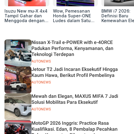
Isuzu New mu-X 4x4
Wow, Pemesanan
BMW i7 2026:
Tampil Gahar dan
Honda Super-ONE
Definisi Baru
Menggoda dengan
Ludes dalam Satu
Kemewahan Ele
Konsep Off-road di
Hari
untuk Eksekutif
GIIAS 2026
Modern
Nissan X-Trail e-POWER with e-4ORCE
Padukan Performa, Kenyamanan, dan
Teknologi Terdepan
AUTONEWS
Jetour T2 Jadi Incaran Eksekutif Hingga
Kaum Hawa, Berikut Profil Pembelinya
AUTONEWS
Mewah dan Elegan, MAXUS MIFA 7 Jadi
Solusi Mobilitas Para Eksekutif
AUTONEWS
MotoGP 2026 Inggris: Practice Rasa
Kualifikasi. Edan, 8 Pembalap Pecahkan