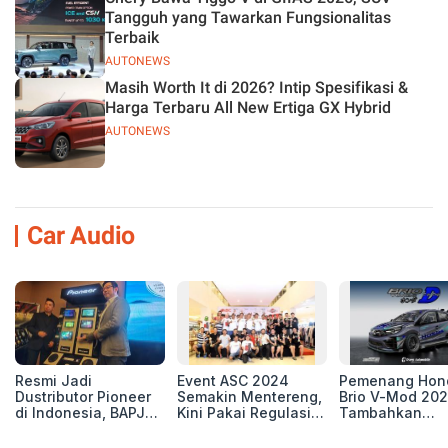
Tangguh yang Tawarkan Fungsionalitas
Terbaik
AUTONEWS
Masih Worth It di 2026? Intip Spesifikasi &
Harga Terbaru All New Ertiga GX Hybrid
AUTONEWS
Car Audio
Resmi Jadi
Event ASC 2024
Pemenang Hon
Dustributor Pioneer
Semakin Mentereng,
Brio V-Mod 20
di Indonesia, BAPJ
Kini Pakai Regulasi
Tambahkan
Luncurkan 2 Head
International IASCA
Sentuhan Drift
Unit Baru!
Proporsionalita