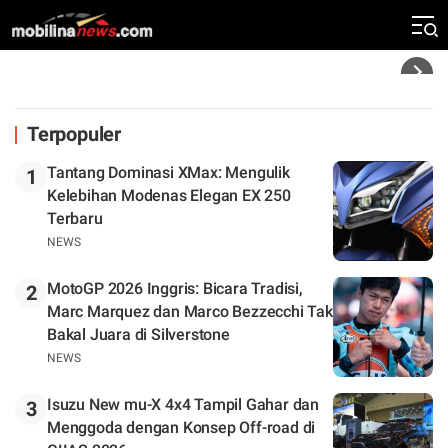
Zona Perburuan Gelar
Headline
Terpopuler
Tantang Dominasi XMax: Mengulik
1
Kelebihan Modenas Elegan EX 250
Terbaru
NEWS
MotoGP 2026 Inggris: Bicara Tradisi,
2
Marc Marquez dan Marco Bezzecchi Tak
Bakal Juara di Silverstone
NEWS
Isuzu New mu-X 4x4 Tampil Gahar dan
3
Menggoda dengan Konsep Off-road di