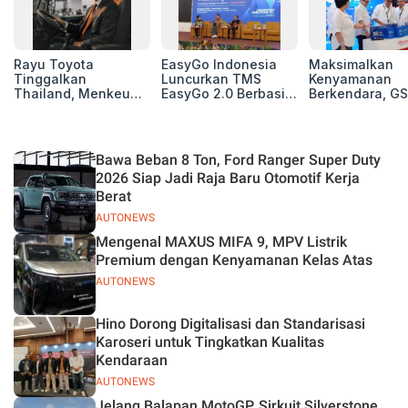
Rayu Toyota
EasyGo Indonesia
Maksimalkan
Tinggalkan
Luncurkan TMS
Kenyamanan
Thailand, Menkeu
EasyGo 2.0 Berbasis
Berkendara, GS
Purbaya Tawarkan
AI, Bantu Manajemen
Luncurkan EV
Insentif Besar demi
Transportasi End-to-
Auxiliary Batte
Jadikan Indonesia
End
GS CaRe di GII
Basis Produksi
2026
Bawa Beban 8 Ton, Ford Ranger Super Duty
ASEAN
2026 Siap Jadi Raja Baru Otomotif Kerja
Berat
AUTONEWS
Mengenal MAXUS MIFA 9, MPV Listrik
Premium dengan Kenyamanan Kelas Atas
AUTONEWS
Hino Dorong Digitalisasi dan Standarisasi
Karoseri untuk Tingkatkan Kualitas
Kendaraan
AUTONEWS
Jelang Balapan MotoGP, Sirkuit Silverstone