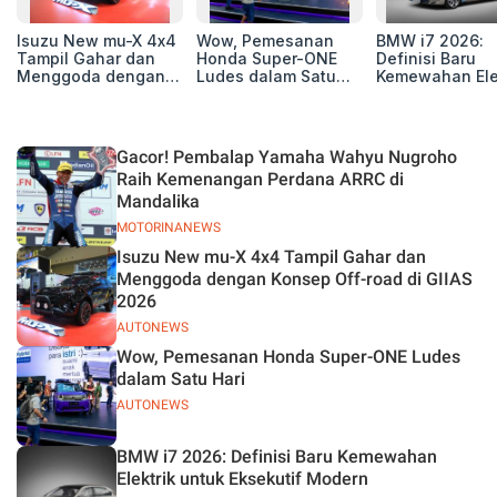
Isuzu New mu-X 4x4
Wow, Pemesanan
BMW i7 2026:
Tampil Gahar dan
Honda Super-ONE
Definisi Baru
Menggoda dengan
Ludes dalam Satu
Kemewahan Ele
Konsep Off-road di
Hari
untuk Eksekutif
GIIAS 2026
Modern
Gacor! Pembalap Yamaha Wahyu Nugroho
Raih Kemenangan Perdana ARRC di
Mandalika
MOTORINANEWS
Isuzu New mu-X 4x4 Tampil Gahar dan
Menggoda dengan Konsep Off-road di GIIAS
2026
AUTONEWS
Wow, Pemesanan Honda Super-ONE Ludes
dalam Satu Hari
AUTONEWS
BMW i7 2026: Definisi Baru Kemewahan
Elektrik untuk Eksekutif Modern