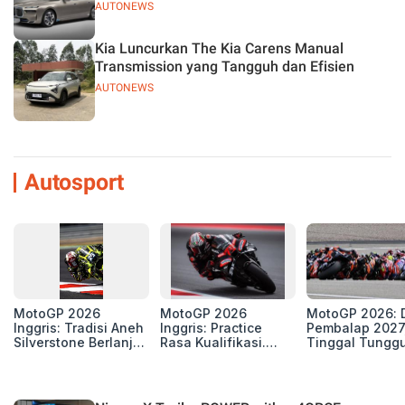
AUTONEWS
Kia Luncurkan The Kia Carens Manual
Transmission yang Tangguh dan Efisien
AUTONEWS
Autosport
MotoGP 2026
MotoGP 2026
MotoGP 2026: D
Inggris: Tradisi Aneh
Inggris: Practice
Pembalap 2027
Silverstone Berlanjut,
Rasa Kualifikasi.
Tinggal Tungg
4 Unit Aprilia RS-GP
Edan, 8 Pembalap
Beberapa Kursi
di Zona Perburuan
Pecahkan Rekor
Gelar
Kecepatan
Silverstone!