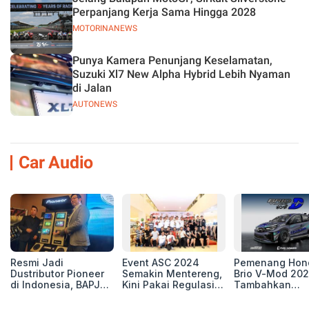
Perpanjang Kerja Sama Hingga 2028
MOTORINANEWS
Punya Kamera Penunjang Keselamatan,
Suzuki Xl7 New Alpha Hybrid Lebih Nyaman
di Jalan
AUTONEWS
Car Audio
Resmi Jadi
Event ASC 2024
Pemenang Hon
Dustributor Pioneer
Semakin Mentereng,
Brio V-Mod 20
di Indonesia, BAPJ
Kini Pakai Regulasi
Tambahkan
Luncurkan 2 Head
International IASCA
Sentuhan Drift
Unit Baru!
Proporsionalita