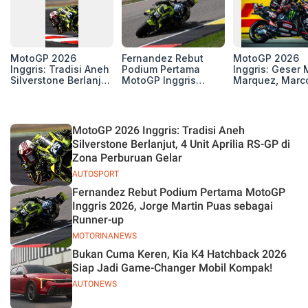
MotoGP 2026
Fernandez Rebut
MotoGP 2026
Inggris: Tradisi Aneh
Podium Pertama
Inggris: Geser 
Silverstone Berlanjut,
MotoGP Inggris
Marquez, Marc
4 Unit Aprilia RS-GP
2026, Jorge Martin
Bezzecchi Kemb
di Zona Perburuan
Puas sebagai
ke Grup 3 Besa
Gelar
Runner-up
Klasemen
MotoGP 2026 Inggris: Tradisi Aneh
Silverstone Berlanjut, 4 Unit Aprilia RS-GP di
Zona Perburuan Gelar
AUTOSPORT
Fernandez Rebut Podium Pertama MotoGP
Inggris 2026, Jorge Martin Puas sebagai
Runner-up
MOTORINANEWS
Bukan Cuma Keren, Kia K4 Hatchback 2026
Siap Jadi Game-Changer Mobil Kompak!
AUTONEWS