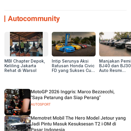
Autocommunity
MBI Chapter Depok,
Intip Serunya Aksi
Manjakan Pemil
Keliling Jakarta
Ratusan Honda Civic
BJ40 dan BJ30
Rehat di Warsol
FD yang Sukses Curi
Auto Resmi
Perhatian di Munas
Deklarasikan B
IV Ungaran!
ORV Chapter l
Touring Carita
MotoGP 2026 Inggris: Marco Bezzecchi,
"Saya Petarung dan Siap Perang"
AUTOSPORT
Memotret Mobil The Hero Model Jetour yang
Jadi Pintu Masuk Kesuksesan T2 i-DM di
Pasar Indonesia