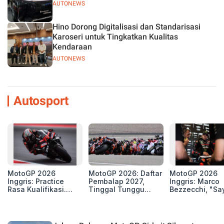
AUTONEWS
Hino Dorong Digitalisasi dan Standarisasi
Karoseri untuk Tingkatkan Kualitas
Kendaraan
AUTONEWS
Autosport
MotoGP 2026
MotoGP 2026: Daftar
MotoGP 2026
Inggris: Practice
Pembalap 2027,
Inggris: Marco
Rasa Kualifikasi.
Tinggal Tunggu
Bezzecchi, "Sa
Edan, 8 Pembalap
Beberapa Kursi Lagi
Petarung dan S
Pecahkan Rekor
Perang"
Kecepatan
Silverstone!