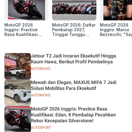
MotoGP 2026
MotoGP 2026: Daftar
MotoGP 2026
Inggris: Practice
Pembalap 2027,
Inggris: Marco
Rasa Kualifikasi.
Tinggal Tunggu
Bezzecchi, "Sa
Edan, 8 Pembalap
Beberapa Kursi Lagi
Petarung dan S
Pecahkan Rekor
Perang"
Kecepatan
Silverstone!
Jetour T2 Jadi Incaran Eksekutif Hingga
Kaum Hawa, Berikut Profil Pembelinya
AUTONEWS
Mewah dan Elegan, MAXUS MIFA 7 Jadi
Solusi Mobilitas Para Eksekutif
AUTONEWS
MotoGP 2026 Inggris: Practice Rasa
Kualifikasi. Edan, 8 Pembalap Pecahkan
Rekor Kecepatan Silverstone!
AUTOSPORT