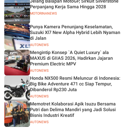
Jelang Balapan MotoGP, Sirkuit Silverstone
Perpanjang Kerja Sama Hingga 2028
MOTORINANEWS
Punya Kamera Penunjang Keselamatan,
Suzuki Xl7 New Alpha Hybrid Lebih Nyaman
di Jalan
AUTONEWS
Mengintip Konsep `A Quiet Luxury` ala
MAXUS di GIIAS 2026, Hadirkan Jajaran
Premium Electric MPV
AUTONEWS
Honda NX500 Resmi Meluncur di Indonesia:
Big Bike Adventure 471 cc Siap Tempur,
Dibanderol Rp230 Juta
AUTONEWS
Memotret Kolaborasi Apik Isuzu Bersama
Putri dan Delima Mandiri yang Jadi Solusi
Bisnis Industri Kreatif
AUTONEWS