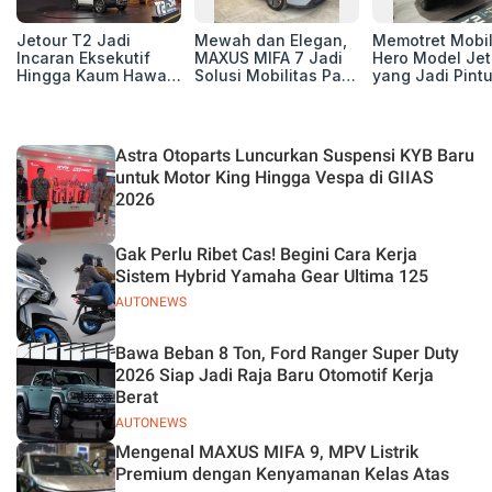
Jetour T2 Jadi
Mewah dan Elegan,
Memotret Mobi
Incaran Eksekutif
MAXUS MIFA 7 Jadi
Hero Model Jet
Hingga Kaum Hawa,
Solusi Mobilitas Para
yang Jadi Pint
Berikut Profil
Eksekutif
Masuk Kesuks
Pembelinya
T2 i-DM di Pas
Indonesia
Astra Otoparts Luncurkan Suspensi KYB Baru
untuk Motor King Hingga Vespa di GIIAS
2026
Gak Perlu Ribet Cas! Begini Cara Kerja
Sistem Hybrid Yamaha Gear Ultima 125
AUTONEWS
Bawa Beban 8 Ton, Ford Ranger Super Duty
2026 Siap Jadi Raja Baru Otomotif Kerja
Berat
AUTONEWS
Mengenal MAXUS MIFA 9, MPV Listrik
Premium dengan Kenyamanan Kelas Atas