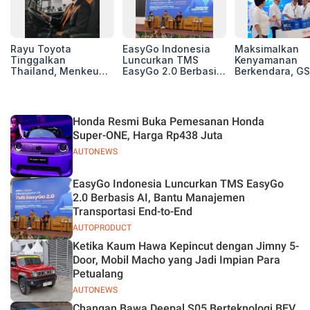
Rayu Toyota
EasyGo Indonesia
Maksimalkan
Tinggalkan
Luncurkan TMS
Kenyamanan
Thailand, Menkeu
EasyGo 2.0 Berbasis
Berkendara, GS
Purbaya Tawarkan
AI, Bantu Manajemen
Luncurkan EV
Insentif Besar demi
Transportasi End-to-
Auxiliary Batte
Jadikan Indonesia
End
GS CaRe di GII
Basis Produksi
2026
Honda Resmi Buka Pemesanan Honda
ASEAN
Super-ONE, Harga Rp438 Juta
AUTONEWS
EasyGo Indonesia Luncurkan TMS EasyGo
2.0 Berbasis AI, Bantu Manajemen
Transportasi End-to-End
AUTOPRODUCT
Ketika Kaum Hawa Kepincut dengan Jimny 5-
Door, Mobil Macho yang Jadi Impian Para
Petualang
AUTONEWS
Changan Bawa Deepal S05 Berteknologi BEV