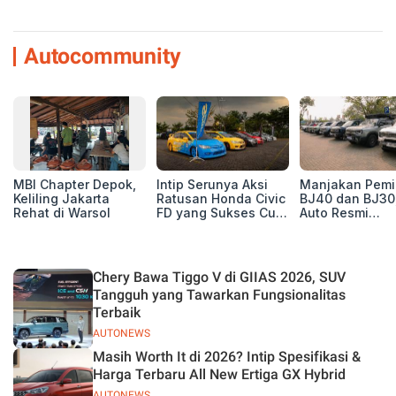
Autocommunity
MBI Chapter Depok,
Intip Serunya Aksi
Manjakan Pemil
Keliling Jakarta
Ratusan Honda Civic
BJ40 dan BJ30
Rehat di Warsol
FD yang Sukses Curi
Auto Resmi
Perhatian di Munas
Deklarasikan B
IV Ungaran!
ORV Chapter l
Touring Carita
Chery Bawa Tiggo V di GIIAS 2026, SUV
Tangguh yang Tawarkan Fungsionalitas
Terbaik
AUTONEWS
Masih Worth It di 2026? Intip Spesifikasi &
Harga Terbaru All New Ertiga GX Hybrid
AUTONEWS