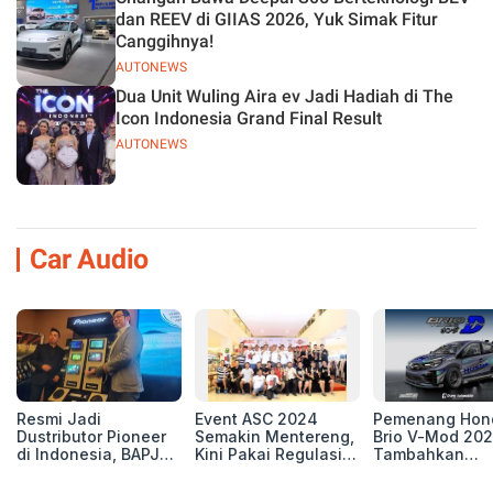
dan REEV di GIIAS 2026, Yuk Simak Fitur
Canggihnya!
AUTONEWS
Dua Unit Wuling Aira ev Jadi Hadiah di The
Icon Indonesia Grand Final Result
AUTONEWS
Car Audio
Resmi Jadi
Event ASC 2024
Pemenang Hon
Dustributor Pioneer
Semakin Mentereng,
Brio V-Mod 20
di Indonesia, BAPJ
Kini Pakai Regulasi
Tambahkan
Luncurkan 2 Head
International IASCA
Sentuhan Drift
Unit Baru!
Proporsionalita