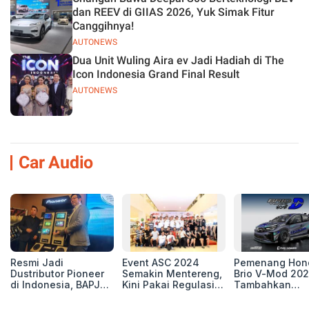
dan REEV di GIIAS 2026, Yuk Simak Fitur
Canggihnya!
AUTONEWS
Dua Unit Wuling Aira ev Jadi Hadiah di The
Icon Indonesia Grand Final Result
AUTONEWS
Car Audio
Resmi Jadi
Event ASC 2024
Pemenang Hon
Dustributor Pioneer
Semakin Mentereng,
Brio V-Mod 20
di Indonesia, BAPJ
Kini Pakai Regulasi
Tambahkan
Luncurkan 2 Head
International IASCA
Sentuhan Drift
Unit Baru!
Proporsionalita