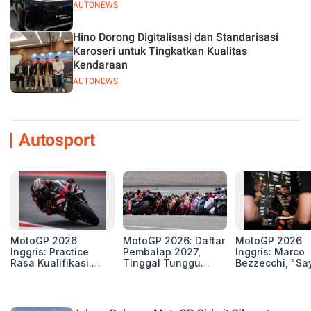
AUTONEWS
Hino Dorong Digitalisasi dan Standarisasi
Karoseri untuk Tingkatkan Kualitas
Kendaraan
AUTONEWS
Autosport
MotoGP 2026
MotoGP 2026: Daftar
MotoGP 2026
Inggris: Practice
Pembalap 2027,
Inggris: Marco
Rasa Kualifikasi.
Tinggal Tunggu
Bezzecchi, "Sa
Edan, 8 Pembalap
Beberapa Kursi Lagi
Petarung dan S
Pecahkan Rekor
Perang"
Kecepatan
Silverstone!