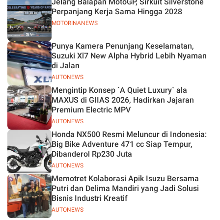
Jelang Balapan MotoGP, Sirkuit Silverstone
Perpanjang Kerja Sama Hingga 2028
MOTORINANEWS
Punya Kamera Penunjang Keselamatan,
Suzuki Xl7 New Alpha Hybrid Lebih Nyaman
di Jalan
AUTONEWS
Mengintip Konsep `A Quiet Luxury` ala
MAXUS di GIIAS 2026, Hadirkan Jajaran
Premium Electric MPV
AUTONEWS
Honda NX500 Resmi Meluncur di Indonesia:
Big Bike Adventure 471 cc Siap Tempur,
Dibanderol Rp230 Juta
AUTONEWS
Memotret Kolaborasi Apik Isuzu Bersama
Putri dan Delima Mandiri yang Jadi Solusi
Bisnis Industri Kreatif
AUTONEWS