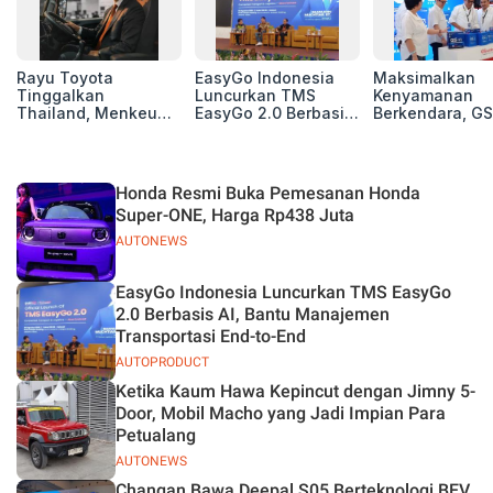
Rayu Toyota
EasyGo Indonesia
Maksimalkan
Tinggalkan
Luncurkan TMS
Kenyamanan
Thailand, Menkeu
EasyGo 2.0 Berbasis
Berkendara, GS
Purbaya Tawarkan
AI, Bantu Manajemen
Luncurkan EV
Insentif Besar demi
Transportasi End-to-
Auxiliary Batte
Jadikan Indonesia
End
GS CaRe di GII
Basis Produksi
2026
Honda Resmi Buka Pemesanan Honda
ASEAN
Super-ONE, Harga Rp438 Juta
AUTONEWS
EasyGo Indonesia Luncurkan TMS EasyGo
2.0 Berbasis AI, Bantu Manajemen
Transportasi End-to-End
AUTOPRODUCT
Ketika Kaum Hawa Kepincut dengan Jimny 5-
Door, Mobil Macho yang Jadi Impian Para
Petualang
AUTONEWS
Changan Bawa Deepal S05 Berteknologi BEV