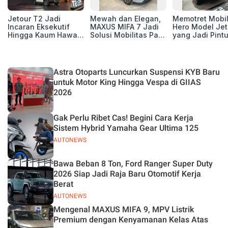
Jetour T2 Jadi
Mewah dan Elegan,
Memotret Mobi
Incaran Eksekutif
MAXUS MIFA 7 Jadi
Hero Model Jet
Hingga Kaum Hawa,
Solusi Mobilitas Para
yang Jadi Pint
Berikut Profil
Eksekutif
Masuk Kesuks
Pembelinya
T2 i-DM di Pas
Indonesia
Astra Otoparts Luncurkan Suspensi KYB Baru
untuk Motor King Hingga Vespa di GIIAS
2026
Gak Perlu Ribet Cas! Begini Cara Kerja
Sistem Hybrid Yamaha Gear Ultima 125
AUTONEWS
Bawa Beban 8 Ton, Ford Ranger Super Duty
2026 Siap Jadi Raja Baru Otomotif Kerja
Berat
AUTONEWS
Mengenal MAXUS MIFA 9, MPV Listrik
Premium dengan Kenyamanan Kelas Atas