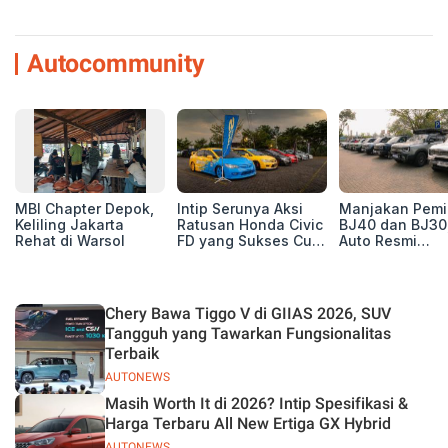
Autocommunity
MBI Chapter Depok,
Intip Serunya Aksi
Manjakan Pemil
Keliling Jakarta
Ratusan Honda Civic
BJ40 dan BJ30
Rehat di Warsol
FD yang Sukses Curi
Auto Resmi
Perhatian di Munas
Deklarasikan B
IV Ungaran!
ORV Chapter l
Touring Carita
Chery Bawa Tiggo V di GIIAS 2026, SUV
Tangguh yang Tawarkan Fungsionalitas
Terbaik
AUTONEWS
Masih Worth It di 2026? Intip Spesifikasi &
Harga Terbaru All New Ertiga GX Hybrid
AUTONEWS