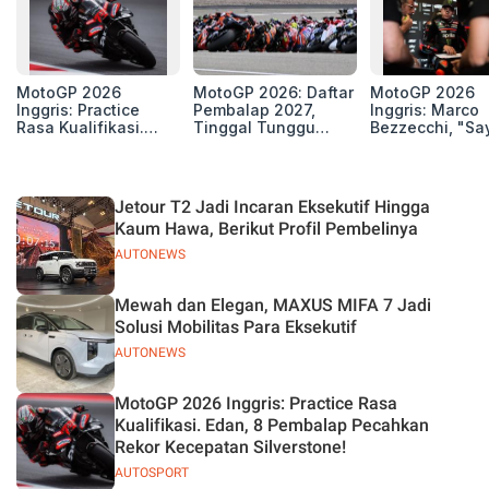
MotoGP 2026
MotoGP 2026: Daftar
MotoGP 2026
Inggris: Practice
Pembalap 2027,
Inggris: Marco
Rasa Kualifikasi.
Tinggal Tunggu
Bezzecchi, "Sa
Edan, 8 Pembalap
Beberapa Kursi Lagi
Petarung dan S
Pecahkan Rekor
Perang"
Kecepatan
Silverstone!
Jetour T2 Jadi Incaran Eksekutif Hingga
Kaum Hawa, Berikut Profil Pembelinya
AUTONEWS
Mewah dan Elegan, MAXUS MIFA 7 Jadi
Solusi Mobilitas Para Eksekutif
AUTONEWS
MotoGP 2026 Inggris: Practice Rasa
Kualifikasi. Edan, 8 Pembalap Pecahkan
Rekor Kecepatan Silverstone!
AUTOSPORT