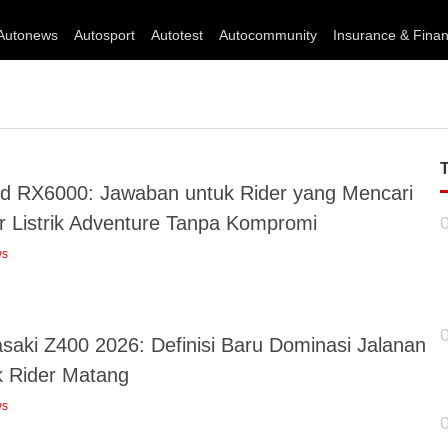
Autonews
Autosport
Autotest
Autocommunity
Insurance & Fina
ed RX6000: Jawaban untuk Rider yang Mencari
r Listrik Adventure Tanpa Kompromi
ws
saki Z400 2026: Definisi Baru Dominasi Jalanan
k Rider Matang
ws