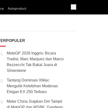
nce
Autoproduct
TERPOPULER
MotoGP 2026 Inggris: Bicara
01
Tradisi, Marc Marquez dan Marco
Bezzecchi Tak Bakal Juara di
Silverstone
Tantang Dominasi XMax:
02
Mengulik Kelebihan Modenas
Elegan EX 250 Terbaru
Motor China Siapkan Diri Tampil
03
di MotoGP dan WSBK, Gandeng