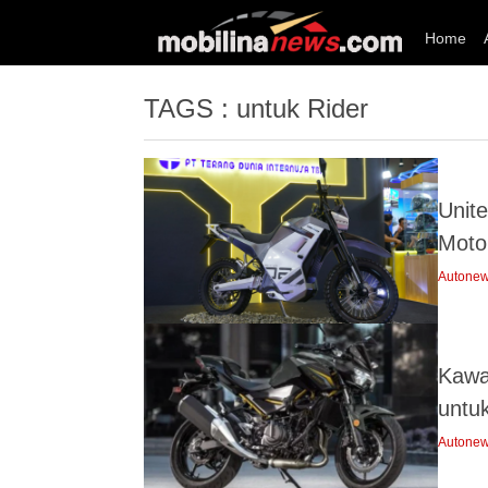
Home
TAGS : untuk Rider
Unit
Moto
Autone
Kawa
untu
Autone