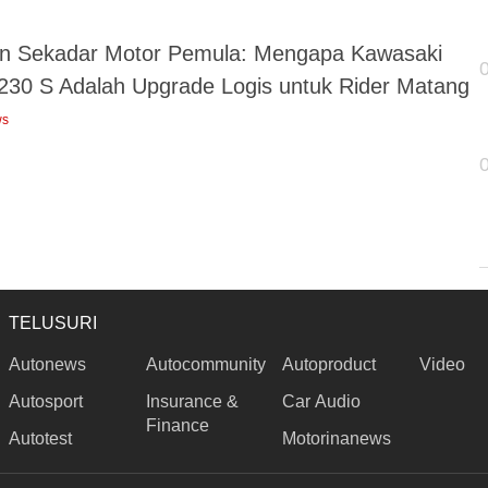
n Sekadar Motor Pemula: Mengapa Kawasaki
230 S Adalah Upgrade Logis untuk Rider Matang
ws
TELUSURI
Autonews
Autocommunity
Autoproduct
Video
Autosport
Insurance &
Car Audio
Finance
Autotest
Motorinanews