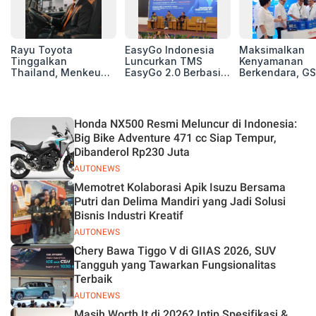
Rayu Toyota
EasyGo Indonesia
Maksimalkan
Tinggalkan
Luncurkan TMS
Kenyamanan
Thailand, Menkeu
EasyGo 2.0 Berbasis
Berkendara, GS
Purbaya Tawarkan
AI, Bantu Manajemen
Luncurkan EV
Insentif Besar demi
Transportasi End-to-
Auxiliary Batte
Jadikan Indonesia
End
GS CaRe di GII
Basis Produksi
2026
Honda NX500 Resmi Meluncur di Indonesia:
ASEAN
Big Bike Adventure 471 cc Siap Tempur,
Dibanderol Rp230 Juta
AUTONEWS
Memotret Kolaborasi Apik Isuzu Bersama
Putri dan Delima Mandiri yang Jadi Solusi
Bisnis Industri Kreatif
AUTONEWS
Chery Bawa Tiggo V di GIIAS 2026, SUV
Tangguh yang Tawarkan Fungsionalitas
Terbaik
AUTONEWS
Masih Worth It di 2026? Intip Spesifikasi &