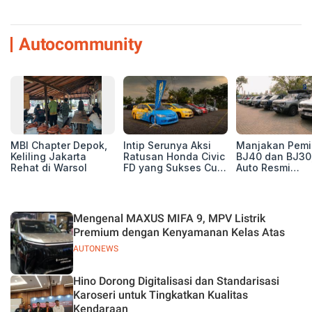
Autocommunity
MBI Chapter Depok,
Intip Serunya Aksi
Manjakan Pemil
Keliling Jakarta
Ratusan Honda Civic
BJ40 dan BJ30
Rehat di Warsol
FD yang Sukses Curi
Auto Resmi
Perhatian di Munas
Deklarasikan B
IV Ungaran!
ORV Chapter l
Touring Carita
Mengenal MAXUS MIFA 9, MPV Listrik
Premium dengan Kenyamanan Kelas Atas
AUTONEWS
Hino Dorong Digitalisasi dan Standarisasi
Karoseri untuk Tingkatkan Kualitas
Kendaraan