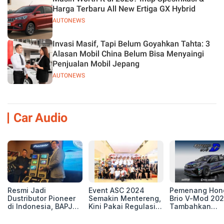
Harga Terbaru All New Ertiga GX Hybrid
AUTONEWS
Invasi Masif, Tapi Belum Goyahkan Tahta: 3
Alasan Mobil China Belum Bisa Menyaingi
Penjualan Mobil Jepang
AUTONEWS
Car Audio
Resmi Jadi
Event ASC 2024
Pemenang Hon
Dustributor Pioneer
Semakin Mentereng,
Brio V-Mod 20
di Indonesia, BAPJ
Kini Pakai Regulasi
Tambahkan
Luncurkan 2 Head
International IASCA
Sentuhan Drift
Unit Baru!
Proporsionalita