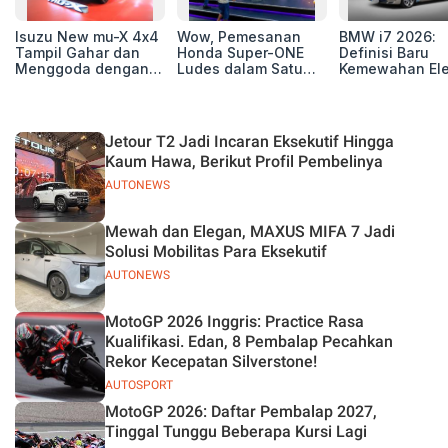
Isuzu New mu-X 4x4
Wow, Pemesanan
BMW i7 2026:
Tampil Gahar dan
Honda Super-ONE
Definisi Baru
Menggoda dengan
Ludes dalam Satu
Kemewahan Ele
Konsep Off-road di
Hari
untuk Eksekutif
GIIAS 2026
Modern
Jetour T2 Jadi Incaran Eksekutif Hingga
Kaum Hawa, Berikut Profil Pembelinya
AUTONEWS
Mewah dan Elegan, MAXUS MIFA 7 Jadi
Solusi Mobilitas Para Eksekutif
AUTONEWS
MotoGP 2026 Inggris: Practice Rasa
Kualifikasi. Edan, 8 Pembalap Pecahkan
Rekor Kecepatan Silverstone!
AUTOSPORT
MotoGP 2026: Daftar Pembalap 2027,
Tinggal Tunggu Beberapa Kursi Lagi