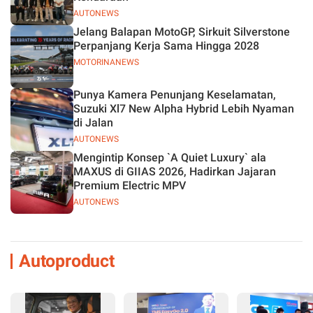
AUTONEWS
Jelang Balapan MotoGP, Sirkuit Silverstone
Perpanjang Kerja Sama Hingga 2028
MOTORINANEWS
Punya Kamera Penunjang Keselamatan,
Suzuki Xl7 New Alpha Hybrid Lebih Nyaman
di Jalan
AUTONEWS
Mengintip Konsep `A Quiet Luxury` ala
MAXUS di GIIAS 2026, Hadirkan Jajaran
Premium Electric MPV
AUTONEWS
Autoproduct