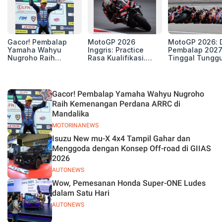
Gacor! Pembalap
MotoGP 2026
MotoGP 2026: D
Yamaha Wahyu
Inggris: Practice
Pembalap 2027
Nugroho Raih
Rasa Kualifikasi.
Tinggal Tungg
Kemenangan
Edan, 8 Pembalap
Beberapa Kursi
Perdana ARRC di
Pecahkan Rekor
Mandalika
Kecepatan
Silverstone!
Gacor! Pembalap Yamaha Wahyu Nugroho
Raih Kemenangan Perdana ARRC di
Mandalika
MOTORINANEWS
Isuzu New mu-X 4x4 Tampil Gahar dan
Menggoda dengan Konsep Off-road di GIIAS
2026
AUTONEWS
Wow, Pemesanan Honda Super-ONE Ludes
dalam Satu Hari
AUTONEWS