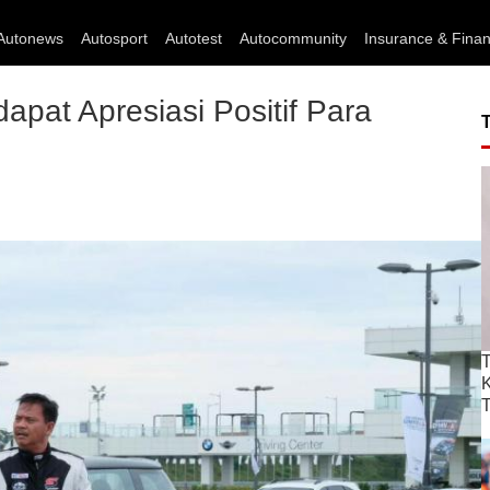
Autonews
Autosport
Autotest
Autocommunity
Insurance & Fina
at Apresiasi Positif Para
T
T