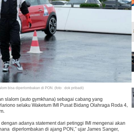
 bisa diperlombakan di PON. (foto : dok pribadi)
an slalom (auto gymkhana) sebagai cabang yang
Hariono selaku Waketum IMI Pusat Bidang Olahraga Roda 4,
om.
i dengan adanya statement dari petinggi IMI mengenai akan
hana diperlombakan di ajang PON," ujar James Sanger,