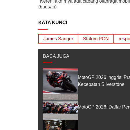
"Keren, akhirnya ada cabang olahraga mobi
(budsan)
KATA KUNCI
James Sanger
Slalom PON
respo
BACA JUGA
MotoGP 2026 Inggris: Pr
Kecepatan Silverstone!
MotoGP 2026: Daftar Pem