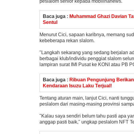
peslalom senior kepada mobilinanews.
Baca juga :
Muhammad Ghazi Davian Tatu
Sentul
Menurut Cici, sapaan karibnya, memang sudah
kebeberapa rekan slalom.
"Langkah sekarang yang sedang berjalan ad
berbagai klub/individu penggiat slalom sel
lampiran surat IMI Pusat ke KONI atau PB 
Baca juga :
Ribuan Pengunjung Berikan R
Kendaraan Isuzu Laku Terjual!
Tentang aturan main, lanjut Cici, nanti tunggu
peslalom dari masing-masing provinsi sampa
"Kalau saya sendiri belum tahu pasti apa ya
anggap pasti baik," ungkap peslalom NFT T