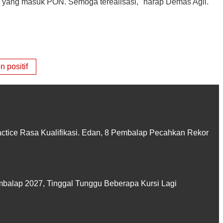
l yang masuk PON. Semoga terealisasi," harap Demas Agil.
n positif
actice Rasa Kualifikasi. Edan, 8 Pembalap Pecahkan Rekor
balap 2027, Tinggal Tunggu Beberapa Kursi Lagi