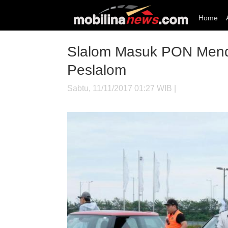
Home
Slalom Masuk PON Mendap
Peslalom
Sabtu, 11/11/2017 01:27 WIB |