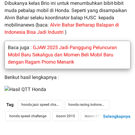
Dibukanya kelas Brio ini untuk menumbuhkan bibit-bibit
muda pebalap mobil di Honda. Seperti yang disampaikan
Alvin Bahar selaku koordinator balap HJSC kepada
mobilinanews (baca:
Alvin Bahar Berharap Balapan di
Indonesia Bisa Jadi Industri
)
Baca juga :
GJAW 2025 Jadi Panggung Peluncuran
Mobil Baru Sekaligus dan Momen Beli Mobil Baru
dengan Ragam Promo Menarik
Berikut hasil lengkapnya :
Tag
honda jazz speed challenge
honda racing indonesia
honda speed challenge
issom 2015
issom 2015
Selengkapnya
issom seri 2 2015
sirkuit sentul
sirkuit sentul 2015