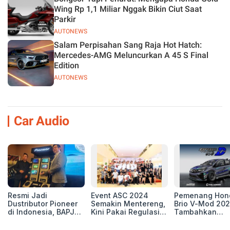
Wing Rp 1,1 Miliar Nggak Bikin Ciut Saat
Parkir
AUTONEWS
Salam Perpisahan Sang Raja Hot Hatch:
Mercedes-AMG Meluncurkan A 45 S Final
Edition
AUTONEWS
Car Audio
Resmi Jadi
Event ASC 2024
Pemenang Hon
Dustributor Pioneer
Semakin Mentereng,
Brio V-Mod 20
di Indonesia, BAPJ
Kini Pakai Regulasi
Tambahkan
Luncurkan 2 Head
International IASCA
Sentuhan Drift
Unit Baru!
Proporsionalita