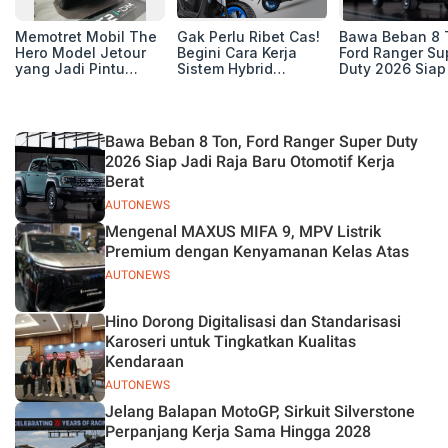
Memotret Mobil The
Gak Perlu Ribet Cas!
Bawa Beban 8 
Hero Model Jetour
Begini Cara Kerja
Ford Ranger Su
yang Jadi Pintu
Sistem Hybrid
Duty 2026 Siap
Masuk Kesuksesan
Yamaha Gear Ultima
Raja Baru Otom
T2 i-DM di Pasar
125
Kerja Berat
Indonesia
Bawa Beban 8 Ton, Ford Ranger Super Duty
2026 Siap Jadi Raja Baru Otomotif Kerja
Berat
AUTONEWS
Mengenal MAXUS MIFA 9, MPV Listrik
Premium dengan Kenyamanan Kelas Atas
AUTONEWS
Hino Dorong Digitalisasi dan Standarisasi
Karoseri untuk Tingkatkan Kualitas
Kendaraan
AUTONEWS
Jelang Balapan MotoGP, Sirkuit Silverstone
Perpanjang Kerja Sama Hingga 2028