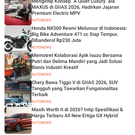
Mengintip Konsep `A Quiet Luxury` ala
MAXUS di GIIAS 2026, Hadirkan Jajaran
Premium Electric MPV
AUTONEWS
Honda NX500 Resmi Meluncur di Indonesia:
Big Bike Adventure 471 cc Siap Tempur,
Dibanderol Rp230 Juta
AUTONEWS
Memotret Kolaborasi Apik Isuzu Bersama
Putri dan Delima Mandiri yang Jadi Solusi
Bisnis Industri Kreatif
AUTONEWS
Chery Bawa Tiggo V di GIIAS 2026, SUV
Tangguh yang Tawarkan Fungsionalitas
Terbaik
AUTONEWS
Masih Worth It di 2026? Intip Spesifikasi &
Harga Terbaru All New Ertiga GX Hybrid
AUTONEWS