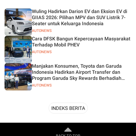
Desain
Wuling Hadirkan Darion EV dan Eksion EV di
GIIAS 2026: Pilihan MPV dan SUV Listrik 7-
Seater untuk Keluarga Indonesia
AUTONEWS
Cara DFSK Bangun Kepercayaan Masyarakat
Terhadap Mobil PHEV
AUTONEWS
Manjakan Konsumen, Toyota dan Garuda
Indonesia Hadirkan Airport Transfer dan
Program Garuda Sky Rewards Berhadiah
Hybrid EV
AUTONEWS
INDEKS BERITA
BACK TO TOP