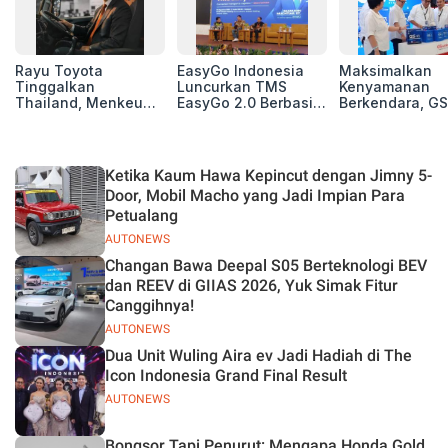
Rayu Toyota
EasyGo Indonesia
Maksimalkan
Tinggalkan
Luncurkan TMS
Kenyamanan
Thailand, Menkeu
EasyGo 2.0 Berbasis
Berkendara, GS
Purbaya Tawarkan
AI, Bantu Manajemen
Luncurkan EV
Insentif Besar demi
Transportasi End-to-
Auxiliary Batte
Jadikan Indonesia
End
GS CaRe di GII
Basis Produksi
2026
Ketika Kaum Hawa Kepincut dengan Jimny 5-
ASEAN
Door, Mobil Macho yang Jadi Impian Para
Petualang
AUTONEWS
Changan Bawa Deepal S05 Berteknologi BEV
dan REEV di GIIAS 2026, Yuk Simak Fitur
Canggihnya!
AUTONEWS
Dua Unit Wuling Aira ev Jadi Hadiah di The
Icon Indonesia Grand Final Result
AUTONEWS
Bongsor Tapi Penurut: Mengapa Honda Gold