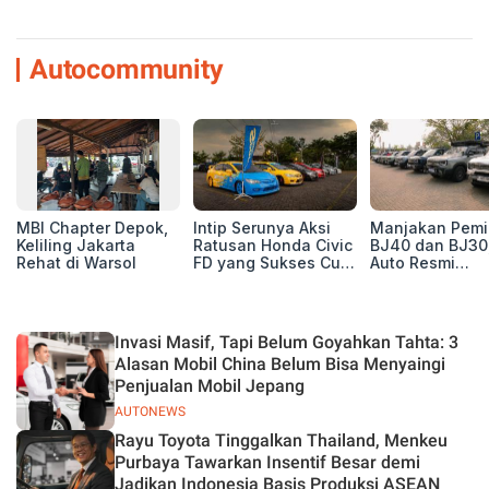
Autocommunity
MBI Chapter Depok,
Intip Serunya Aksi
Manjakan Pemil
Keliling Jakarta
Ratusan Honda Civic
BJ40 dan BJ30
Rehat di Warsol
FD yang Sukses Curi
Auto Resmi
Perhatian di Munas
Deklarasikan B
IV Ungaran!
ORV Chapter l
Touring Carita
Invasi Masif, Tapi Belum Goyahkan Tahta: 3
Alasan Mobil China Belum Bisa Menyaingi
Penjualan Mobil Jepang
AUTONEWS
Rayu Toyota Tinggalkan Thailand, Menkeu
Purbaya Tawarkan Insentif Besar demi
Jadikan Indonesia Basis Produksi ASEAN