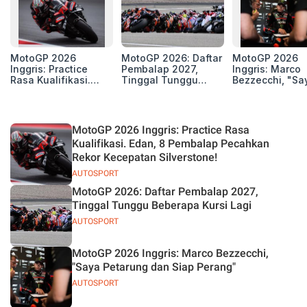
MotoGP 2026
MotoGP 2026: Daftar
MotoGP 2026
Inggris: Practice
Pembalap 2027,
Inggris: Marco
Rasa Kualifikasi.
Tinggal Tunggu
Bezzecchi, "Sa
Edan, 8 Pembalap
Beberapa Kursi Lagi
Petarung dan S
Pecahkan Rekor
Perang"
Kecepatan
Silverstone!
MotoGP 2026 Inggris: Practice Rasa
Kualifikasi. Edan, 8 Pembalap Pecahkan
Rekor Kecepatan Silverstone!
AUTOSPORT
MotoGP 2026: Daftar Pembalap 2027,
Tinggal Tunggu Beberapa Kursi Lagi
AUTOSPORT
MotoGP 2026 Inggris: Marco Bezzecchi,
"Saya Petarung dan Siap Perang"
AUTOSPORT