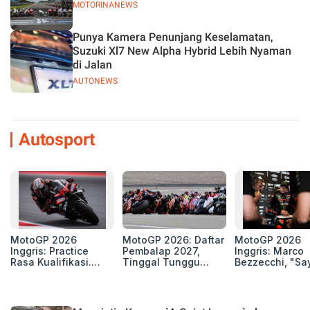
MOTORINANEWS
Punya Kamera Penunjang Keselamatan,
Suzuki Xl7 New Alpha Hybrid Lebih Nyaman
di Jalan
AUTONEWS
Autosport
MotoGP 2026
MotoGP 2026: Daftar
MotoGP 2026
Inggris: Practice
Pembalap 2027,
Inggris: Marco
Rasa Kualifikasi.
Tinggal Tunggu
Bezzecchi, "Sa
Edan, 8 Pembalap
Beberapa Kursi Lagi
Petarung dan S
Pecahkan Rekor
Perang"
Kecepatan
Silverstone!