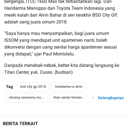
bergengsi, ITCC 1600 Max tak terbantahkan lagi. Dan
Haridarma Manoppo dari Toyota Team Indonesia yang
meski kalah dari Alvin Bahar di seri terakhir BSD City GP,
adalah sang juara umum 2018.
"Saya hanya mau menyampaikan, bagi juara umum
ISSOM yang mendapat unit apartemen nanti, boleh
dikonversi dengan uang senilai harga apartemen sesuai
yang didapat," ujar Paul Montolalu.
Daripada menebak-nebak, better kita datang langsung ke
Titan Center, yuk. Cusss. (budsan)
Tag
bsd city gp 2018
haridarma vs alvin
closing ceremony issom 2018
titan center bintaro
abm enterprise
Selengkapnya
paul montolalu
hadiah 3 unit apartemen
BERITA TERKAIT