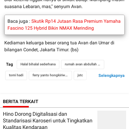
suasana Lebaran, mas," senyum Avan.
Baca juga :
Skutik Rp14 Jutaan Rasa Premium Yamaha
Fascino 125 Hybrid Bikin NMAX Merinding
Kediaman keluarga besar orang tua Avan dan Umar di
bilangan Condet, Jakarta Timur. (bs)
Tag
Halal bihalal sederhana
rumah avan abdullah di condet
tomi hadi
ferry yanto hongkiriwang
jstc
Selengkapnya
tim bank bjb delta garage
the gazpoll racing team
BERITA TERKAIT
Hino Dorong Digitalisasi dan
Standarisasi Karoseri untuk Tingkatkan
Kualitas Kendaraan