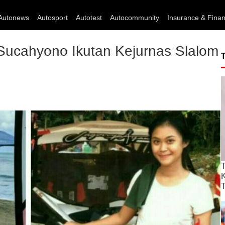
Autonews
Autosport
Autotest
Autocommunity
Insurance & Fina
 Sucahyono Ikutan Kejurnas Slalom
T
T