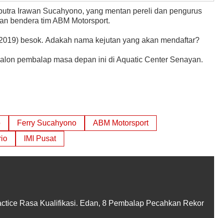
n putra Irawan Sucahyono, yang mentan pereli dan pengurus
gan bendera tim ABM Motorsport.
6/2019) besok. Adakah nama kejutan yang akan mendaftar?
alon pembalap masa depan ini di Aquatic Center Senayan.
o
Ferry Sucahyono
ABM Motorsport
io
IMI Pusat
actice Rasa Kualifikasi. Edan, 8 Pembalap Pecahkan Rekor