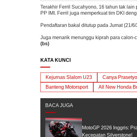
Terakhir Ferril Sucahyono, 16 tahun tak lai
PP IMI. Ferril juga memperkuat tim DKI den
Pendaftaran bakal ditutup pada Jumat (21/
Juga menarik menunggu kiprah para calon-c
(bs)
KATA KUNCI
Kejurnas Slalom U23
Canya Prasety
Banteng Motorsport
All New Honda Br
BACA JUGA
MotoGP 2026 Inggris: Pr
Kecepatan Silverstone!