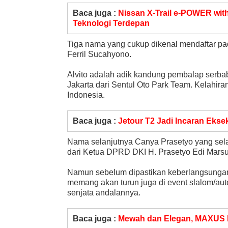
Baca juga :
Nissan X-Trail e-POWER wi
Teknologi Terdepan
Tiga nama yang cukup dikenal mendaftar pada
Ferril Sucahyono.
Alvito adalah adik kandung pembalap serbabi
Jakarta dari Sentul Oto Park Team. Kelahiran
Indonesia.
Baca juga :
Jetour T2 Jadi Incaran Ekse
Nama selanjutnya Canya Prasetyo yang selam
dari Ketua DPRD DKI H. Prasetyo Edi Marsu
Namun sebelum dipastikan keberlangsungan 
memang akan turun juga di event slalom/au
senjata andalannya.
Baca juga :
Mewah dan Elegan, MAXUS MI