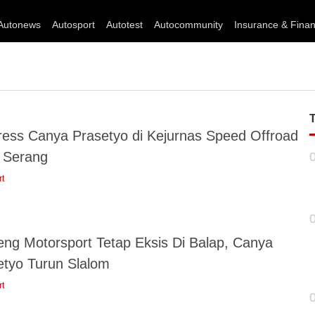
Autonews
Autosport
Autotest
Autocommunity
Insurance & Fina
ress Canya Prasetyo di Kejurnas Speed Offroad
 Serang
rt
eng Motorsport Tetap Eksis Di Balap, Canya
etyo Turun Slalom
rt