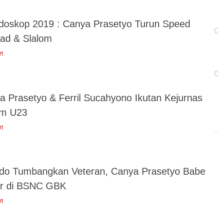
idoskop 2019 : Canya Prasetyo Turun Speed
oad & Slalom
rt
a Prasetyo & Ferril Sucahyono Ikutan Kejurnas
om U23
rt
ldo Tumbangkan Veteran, Canya Prasetyo Babe
er di BSNC GBK
rt