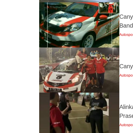
Cany
Band
Autospo
Cany
Autospo
Alin
Pras
Autospo