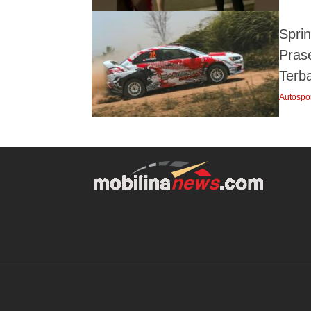
Sprin
Pras
Terba
Autospo