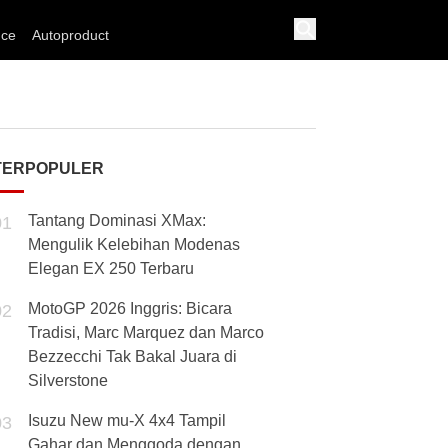
nce
Autoproduct
TERPOPULER
Tantang Dominasi XMax:
01
Mengulik Kelebihan Modenas
Elegan EX 250 Terbaru
MotoGP 2026 Inggris: Bicara
02
Tradisi, Marc Marquez dan Marco
Bezzecchi Tak Bakal Juara di
Silverstone
Isuzu New mu-X 4x4 Tampil
03
Gahar dan Menggoda dengan