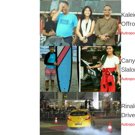
Kale
Offr
Autospo
Cany
Slal
Autospo
Rina
Driv
Autospo