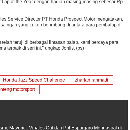
st Lap of the Year dengan hadiah masing-masing sebesar Rp
ales Service Director PT Honda Prospect Motor mengatakan,
rsaingan yang cukup berimbang di antara para pembalap di
lah teruji di berbagai lintasan balap, kami percaya para
terbaik di seri ini," ungkap Jonfis. (bs)
Honda Jazz Speed Challenge
zharfan rahmadi
nteng motorsport
smi, Maverick Vinales Out dan Pol Espargaro Mengaspal di