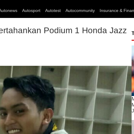
Autonews
Autosport
Autotest
Autocommunity
Insurance & Fina
ertahankan Podium 1 Honda Jazz
M
M
J