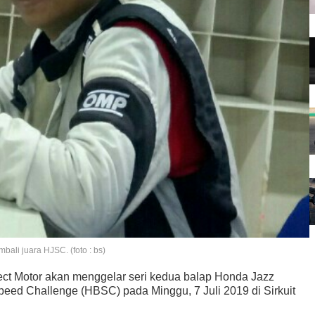
ali juara HJSC. (foto : bs)
ct Motor akan menggelar seri kedua balap Honda Jazz
ed Challenge (HBSC) pada Minggu, 7 Juli 2019 di Sirkuit