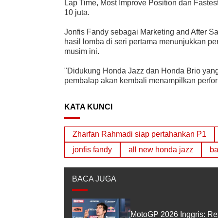
Lap Time, Most Improve Position dan Faste
10 juta.
Jonfis Fandy sebagai Marketing and After S
hasil lomba di seri pertama menunjukkan pe
musim ini.
"Didukung Honda Jazz dan Honda Brio yang te
pembalap akan kembali menampilkan performa 
KATA KUNCI
Zharfan Rahmadi siap pertahankan P1
jonfis fandy
all new honda jazz
ba
BACA JUGA
MotoGP 2026 Inggris: Re