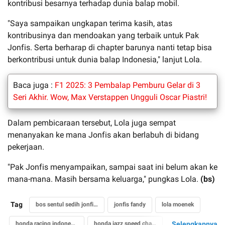
kontribusi besarnya terhadap dunia balap mobil.
"Saya sampaikan ungkapan terima kasih, atas
kontribusinya dan mendoakan yang terbaik untuk Pak
Jonfis. Serta berharap di chapter barunya nanti tetap bisa
berkontribusi untuk dunia balap Indonesia," lanjut Lola.
Baca juga :
F1 2025: 3 Pembalap Pemburu Gelar di 3
Seri Akhir. Wow, Max Verstappen Ungguli Oscar Piastri!
Dalam pembicaraan tersebut, Lola juga sempat
menanyakan ke mana Jonfis akan berlabuh di bidang
pekerjaan.
"Pak Jonfis menyampaikan, sampai saat ini belum akan ke
mana-mana. Masih bersama keluarga," pungkas Lola.
(bs)
Tag
bos sentul sedih jonfis mundur dari honda
jonfis fandy
lola moenek
honda racing indonesia
honda jazz speed challenge
Selengkapnya