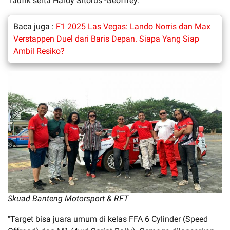
Taufik serta Hardy Sitorus -Geoffrey.
Baca juga :
F1 2025 Las Vegas: Lando Norris dan Max
Verstappen Duel dari Baris Depan. Siapa Yang Siap
Ambil Resiko?
Skuad Banteng Motorsport & RFT
"Target bisa juara umum di kelas FFA 6 Cylinder (Speed