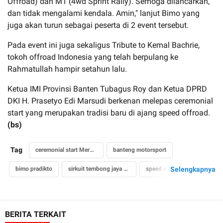
Offroad) dan M1 (4wd Sprint Rally). Semoga dilancarkan,
dan tidak mengalami kendala. Amin," lanjut Bimo yang
juga akan turun sebagai peserta di 2 event tersebut.
Pada event ini juga sekaligus Tribute to Kemal Bachrie,
tokoh offroad Indonesia yang telah berpulang ke
Rahmatullah hampir setahun lalu.
Ketua IMI Provinsi Banten Tubagus Roy dan Ketua DPRD
DKI H. Prasetyo Edi Marsudi berkenan melepas ceremonial
start yang merupakan tradisi baru di ajang speed offroad.
(bs)
Tag
ceremonial start Merdeka Sprint & Speed 2019
banteng motorsport
bimo pradikto
sirkuit tembong jaya serang
speed offroad
Selengkapnya
sprint rally
imi
BERITA TERKAIT